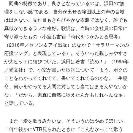
同曲の特徴であり、良さとなっているのは、浜田の“無
理をしない感”である。自分が出せる範囲以上の声の音域
は出さない。見た目もきらびやかな衣装ではなく、誰でも
真似ができるラフな格好。歌詞は、当時の会社員の日常に
寄り添ったもの（小室も書籍『時代をつかみとる思考』
（2016年／セブン＆アイ出版）のなかで「サラリーマンの
応援ソング」と表現している）。そういった親しみやすさ
が大ヒットに結びついた。浜田は著書『読め！』（1995年
／光文社）で、小室が書いた歌詞について「よう、ボクの
ことをわかってくれてて、書いてくれてるのかな。一生懸
命、何かをやってる人間に対しても当てはまるんやないか
な」「だから、素直に自然に歌えたんかもしれへんなぁ」
と話している。
また「愛を歌うみたいな、そういうのはやめてほしい」
「何年後かにVTR見られたときに『こんなかっこで歌う