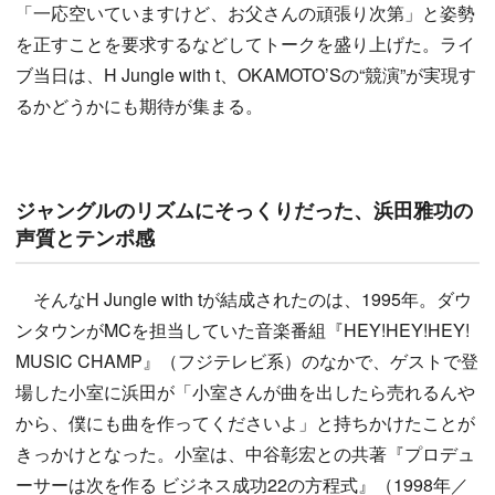
「一応空いていますけど、お父さんの頑張り次第」と姿勢
を正すことを要求するなどしてトークを盛り上げた。ライ
ブ当日は、H Jungle with t、OKAMOTO’Sの“競演”が実現す
るかどうかにも期待が集まる。
ジャングルのリズムにそっくりだった、浜田雅功の
声質とテンポ感
そんなH Jungle with tが結成されたのは、1995年。ダウ
ンタウンがMCを担当していた音楽番組『HEY!HEY!HEY!
MUSIC CHAMP』（フジテレビ系）のなかで、ゲストで登
場した小室に浜田が「小室さんが曲を出したら売れるんや
から、僕にも曲を作ってくださいよ」と持ちかけたことが
きっかけとなった。小室は、中谷彰宏との共著『プロデュ
ーサーは次を作る ビジネス成功22の方程式』（1998年／