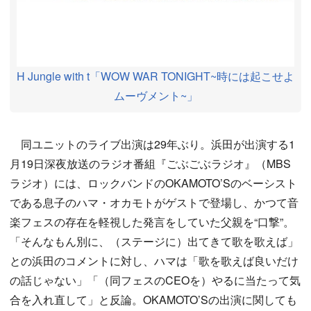
H Jungle with t「WOW WAR TONIGHT~時には起こせよ
ムーヴメント~」
同ユニットのライブ出演は29年ぶり。浜田が出演する1
月19日深夜放送のラジオ番組『ごぶごぶラジオ』（MBS
ラジオ）には、ロックバンドのOKAMOTO’Sのベーシスト
である息子のハマ・オカモトがゲストで登場し、かつて音
楽フェスの存在を軽視した発言をしていた父親を“口撃”。
「そんなもん別に、（ステージに）出てきて歌を歌えば」
との浜田のコメントに対し、ハマは「歌を歌えば良いだけ
の話じゃない」「（同フェスのCEOを）やるに当たって気
合を入れ直して」と反論。OKAMOTO’Sの出演に関しても