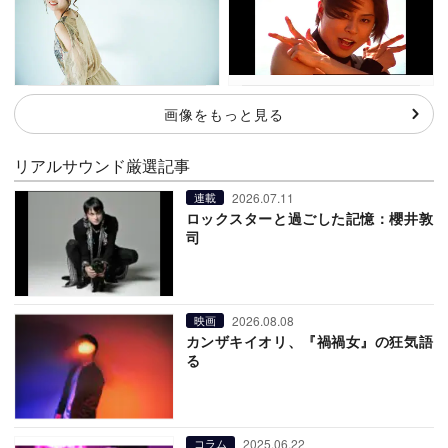
画像をもっと見る
リアルサウンド厳選記事
2026.07.11
連載
ロックスターと過ごした記憶：櫻井敦
司
2026.08.08
映画
カンザキイオリ、『禍禍女』の狂気語
る
2025.06.22
コラム