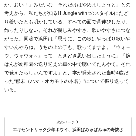
か、おい！』みたいな、それだけはやめましょうと」との
考えから、私たちが知るH Jungle with tのスタイルにたど
り着いたとも明かしている。すべての面で背伸びしたり、
飾ったりしない。それが親しみやすさ、歌いやすさにつな
がった。同著で浜田は「思うに、この歌はやっぱり歌いや
すいんやろね。うちの上の子も、歌ってますよ。『ウォ～
ウ、ウォウォ～』って、ときどき思い出したように」「嫁
はんが幼稚園の送り迎えの車の中で聴いてたんやて。それ
で覚えたらしいんですよ」と、本が発売された当時4歳だ
った“郁未（ハマ・オカモトの本名）”について振り返って
いる。
次のページ
エキセントリック少年ボウイ、浜田ばみゅばみゅの奇抜さ