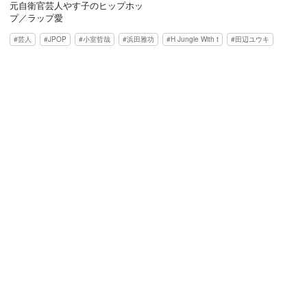
元自衛官芸人やす子のヒップホッ
プ／ラップ愛
芸人
JPOP
小室哲哉
浜田雅功
H Jungle With t
田辺ユウキ