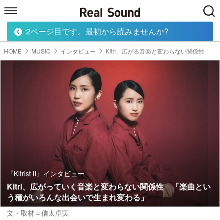
2ページ目です。最初から読みませんか?
HOME
MUSIC
MOVIE
TECH
BOOK
HOME
MUSIC
インタビュー
Kitri、広がる音楽と変わらない関係性
『Kitrist Ⅱ』インタビュー
Kitri、広がっていく音楽と変わらない関係性 「楽曲とい
う種がいろんな出会いで生まれ変わる」
文・取材＝信太卓実