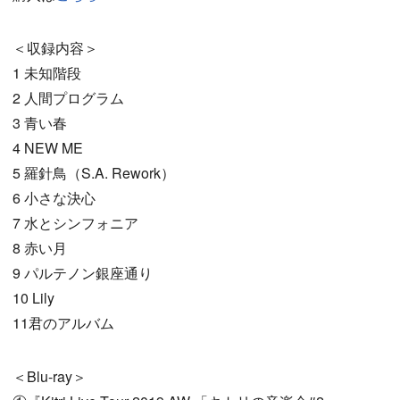
＜収録内容＞
1 未知階段
2 人間プログラム
3 青い春
4 NEW ME
5 羅針鳥（S.A. Rework）
6 小さな決心
7 水とシンフォニア
8 赤い月
9 パルテノン銀座通り
10 Lily
11君のアルバム
＜Blu-ray＞