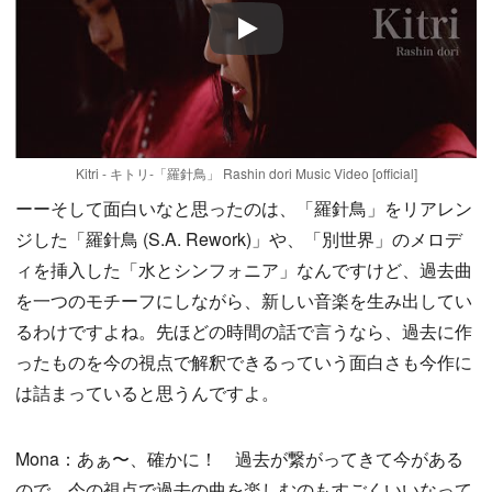
Play
Kitri - キトリ-「羅針鳥」 Rashin dori Music Video [official]
ーーそして面白いなと思ったのは、「羅針鳥」をリアレン
ジした「羅針鳥 (S.A. Rework)」や、「別世界」のメロデ
ィを挿入した「水とシンフォニア」なんですけど、過去曲
を一つのモチーフにしながら、新しい音楽を生み出してい
るわけですよね。先ほどの時間の話で言うなら、過去に作
ったものを今の視点で解釈できるっていう面白さも今作に
は詰まっていると思うんですよ。
Mona：あぁ〜、確かに！ 過去が繋がってきて今がある
ので、今の視点で過去の曲を楽しむのもすごくいいなって