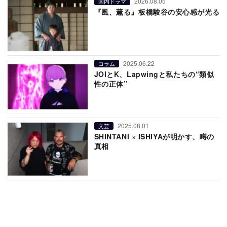
2026.08.05
国内ドラマ
『風、薫る』板橋駿谷の安心感が光る
2025.06.22
コラム
JOIとK、Lapwingと私たちの“類似
性の正体”
2025.08.01
文芸
SHINTANI × ISHIYAが明かす、噂の
真相