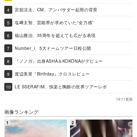
宮舘涼太、CM、アンバサダー起用の背景
塩﨑太智、芸能界が求めていた“全力感”
福山雅治、35周年を超えても広がる表現
Number_i、5大ドームツアー日程公開
『ノノガ』出身ASHA＆KOKONAがデビュー
渡辺美里『Birthday』クロスレビュー
LE SSERAFIM、快楽と陶酔の世界ツアーレポ
19:11更新
画像ランキング