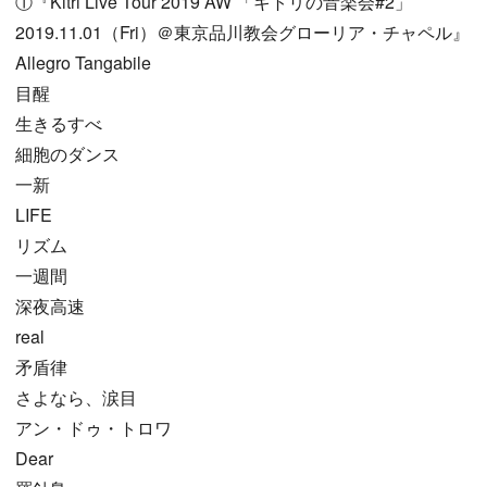
①『Kitri Live Tour 2019 AW 「キトリの音楽会#2」
2019.11.01（Fri）＠東京品川教会グローリア・チャペル』
Allegro Tangabile
目醒
生きるすべ
細胞のダンス
一新
LIFE
リズム
一週間
深夜高速
real
矛盾律
さよなら、涙目
アン・ドゥ・トロワ
Dear