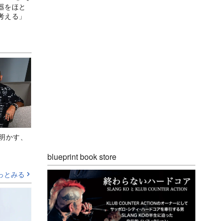
器をほと
考える」
Aが明かす、
blueprint book store
っとみる