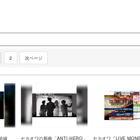
current)
2
次ページ
前線
セカオワの新曲「ANTI-HERO」
セカオワ『LIVE MON