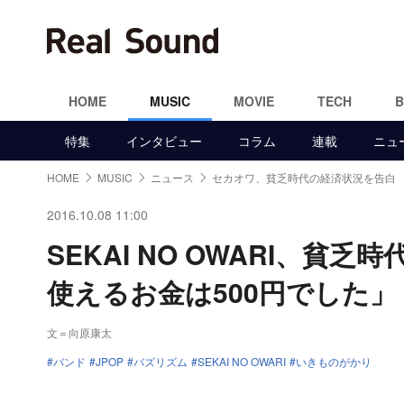
HOME
MUSIC
MOVIE
TECH
特集
インタビュー
コラム
連載
ニュ
HOME
MUSIC
ニュース
セカオワ、貧乏時代の経済状況を告白
2016.10.08 11:00
SEKAI NO OWARI、
使えるお金は500円でした」
文＝向原康太
バンド
JPOP
バズリズム
SEKAI NO OWARI
いきものがかり