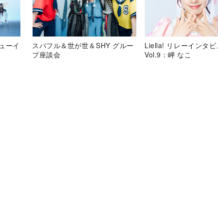
デビューイ
スパフル＆世が世＆SHY グルー
Liella! リレーインタ
プ座談会
Vol.9：岬 なこ