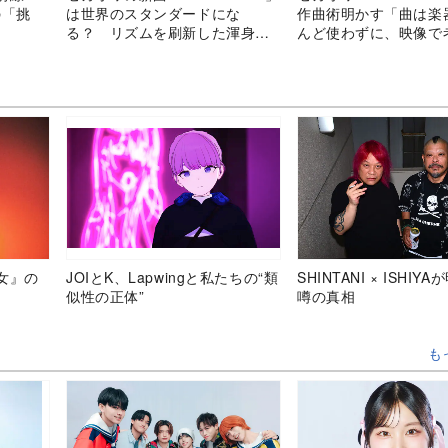
の「挑
は世界のスタンダードにな
作曲術明かす「曲は楽
る？ リズムを刷新した渾身の
んど使わずに、映像で
一曲を分析
女』の
JOIとK、Lapwingと私たちの“類
SHINTANI × ISHIY
似性の正体”
噂の真相
も