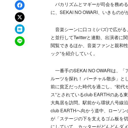
Facebookでシェア
バカリズムとマギーが司会を務める音
に、SEKAI NO OWARI、いきも
xでポスト
はてなブックマーク
音楽シーンに口コミ(バズ)で広がる
と並行してTwitterと連動、出演者
LINEで送る
閲覧できるほか、音楽ファンと親和性
ック”を紹介していく。
一番手のSEKAI NO OWARIは、
ルーツを探れ！ バーチャル散歩」と
前に貧乏だった時代を過ごし、“初代
ス”とされているclub EARTHのあ
大鳥居を訪問。駅前から環状八号線
club EARTHへ向かう道中、ローソンの
が「ステージの下を支えるゴム板を
にしていて、カッターがどんどんダ