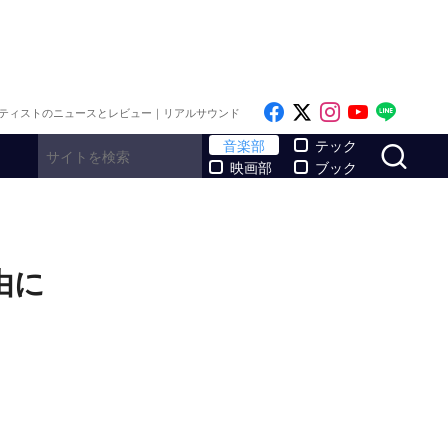
Like on Facebook
Follow on x
Follow on I
Follow o
Follo
ティストのニュースとレビュー｜リアルサウンド
サ
音楽部
テック
映画部
ブック
由に