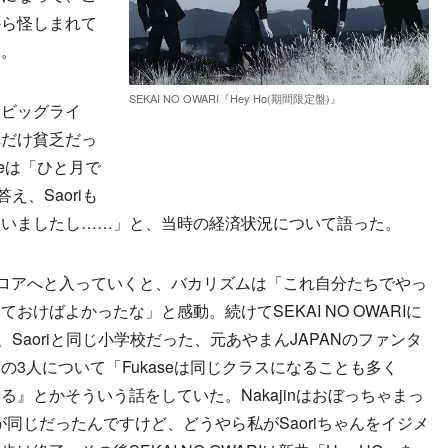
から怪しまれて
た。
SEKAI NO OWARI『Hey Ho(期間限定盤)』
ビッグライ
れだけ貧乏だっ
seは「ひと月で
え、Saoriも
ていましたし……」と、当時の経済状況について語った。
、フロアへと入っていくと、バカリズムは「これ自分たちでやっ
けばよかったな」と感動。続けてSEKAI NO OWARIに
in、Saoriと同じ小学校だった、元あやまんJAPANのファンタ
3人について「Fukaseは同じクラスになることも多く
』とかそういう話をしていた。Nakajinはおぼっちゃまっ
室が同じだったんですけど、どうやら私がSaoriちゃんをイジメ