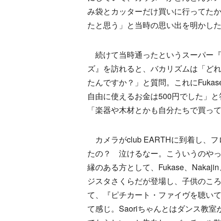
み袋とカッターだけ買いに行ってた
たと思う」と当時の思い出を明かし
続けて当時通ったというスーパー『
ズ』を訪れると、バカリズムは「ど
たんですか？」と質問。これにFuka
自由に使えるお金は500円でした」と答
「楽器や木材とかも自分たちで買っ
カメラがclub EARTHに到着し
たの？ 泣けるなー。こういうのやってお
縁のある方として、Fukase、Nakaj
ジスタさくらだが登場し、子供のころの
て、『ピチカート・ファイヴを聴いてる
て感じ。Saoriちゃんとはダンス教