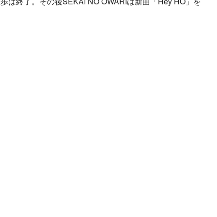
了。その後SEKAI NO OWARIは新曲「Hey HO」を