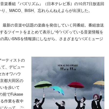
楽番組『バズリズム』（日本テレビ系）の10月7日放送回
のがかり、MACO、BiSH、忘れらんねえよらが出演した。
、最新の音楽や話題の楽曲を発信していく同番組。番組放送
に関するツイートをまとめて表示し“今”バズっている音楽情報を
の高いSNSを情報源にしながら、さまざまな“バズミュージ
「アーティストの
して、デビュー
セカオワハウ
る東京都大田区の
沿いを歩いて
前でFukase
切る作業を夜中
メになって、ご