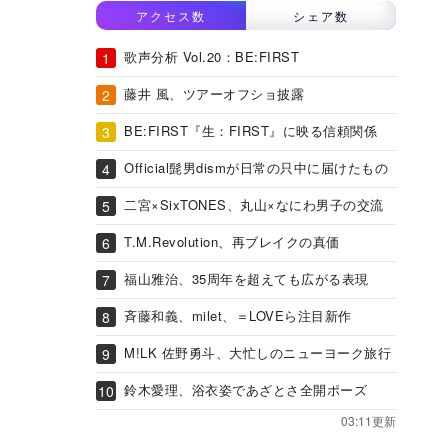
アクセス数
シェア数
歌声分析 Vol.20：BE:FIRST
藤井 風、ツアーオフショ披露
BE:FIRST『生：FIRST』に映る信頼関係
Official髭男dismが日常の只中に届けたもの
二宮×SixTONES、丸山×なにわ男子の交流
T.M.Revolution、再ブレイクの真価
福山雅治、35周年を超えても広がる表現
斉藤和義、milet、＝LOVEら注目新作
M!LK 佐野勇斗、大忙しのニューヨーク旅行
鈴木愛理、浴衣姿であざとさ全開ポーズ
03:11更新