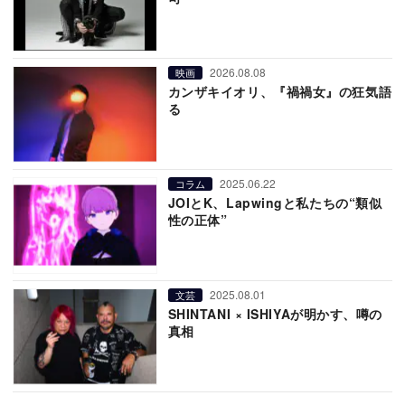
2026.08.08
映画
カンザキイオリ、『禍禍女』の狂気語
る
2025.06.22
コラム
JOIとK、Lapwingと私たちの“類似
性の正体”
2025.08.01
文芸
SHINTANI × ISHIYAが明かす、噂の
真相