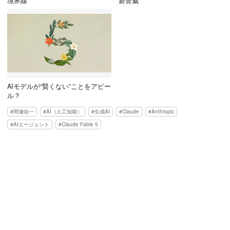
境界線”
新脅威
AIモデルが“賢くない”ことをアピー
ル？
間瀬佑一
AI（人工知能）
生成AI
Claude
Anthropic
AIエージェント
Claude Fable 5