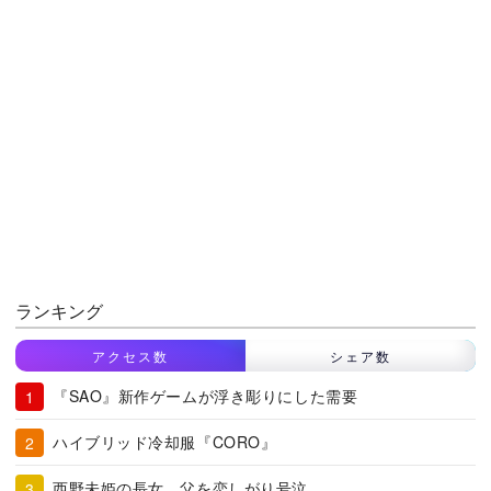
ランキング
アクセス数
シェア数
『SAO』新作ゲームが浮き彫りにした需要
ハイブリッド冷却服『CORO』
西野未姫の長女、父を恋しがり号泣