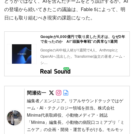
どうかではなく、AIを含んだチームをどう設計するか。AI
の登場から続いてきたこの議論は、Fable 5によって、明
日にも取り組むべき現実の課題になった。
Googleが4,000億円で取り戻した天才は、なぜ2年
で去ったのか AI“頭脳争奪戦”の異常な1週間
GoogleのAI中核人材が1週間で4人、Anthropicと
OpenAIへ流出した。Transformer論文の著者ノーム・
シ…
Follow on SNS
Follow on SNS
Author web site
間瀬佑一
編集者／エンジニア。リアルサウンドテックではゲ
ーム・AI・テクノロジー領域を担当。株式会社
Minima代表取締役、小動物メディア・雑誌
「Minima」編集長。小動物の病院口コミアプリ「ミ
ニケア」の企画・開発・運営も手がける。モルモッ