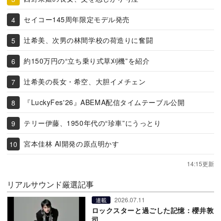
セイコー145周年限定モデル発売
辻希美、次男の林間学校の荷造りに奮闘
約150万円の“立ち乗り式草刈機”を紹介
辻希美の長女・希空、大胆イメチェン
『LuckyFes'26』ABEMA配信タイムテーブル公開
テリー伊藤、1950年代の“珍車”にうっとり
宮本佳林 AI開発の原点明かす
14:15更新
リアルサウンド厳選記事
2026.07.11
連載
ロックスターと過ごした記憶：櫻井敦
司