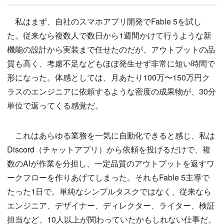
私はまず、自社のスマホアプリ開発でFable 5を試し
た。従来なら複数人で数日から1週間かけて行うような新
機能の設計から実装まで任せたのだが、アウトプットの品
質も高く、考慮不足などもほぼ発生せず非常に短い時間で
形になった。体感としては、月あたり100万〜150万円ク
ラスのエンジニアに依頼するような密度の成果物が、30分
単位で返ってくる感覚だ。
これはあらゆる業務を一気に自動化できると感じ、私は
Discord（チャットアプリ）から依頼を投げるだけで、複
数のAIが作業を分担し、一定品質のアウトプットを返すワ
ークフローを作りあげてしまった。それもFable 5主導で
たった1日で。単純なシンプルタスクではなく、従来なら
エンジニア、デザイナー、ディレクター、ライター、検証
担当など、10人以上が関わっていたかもしれない仕事だ。