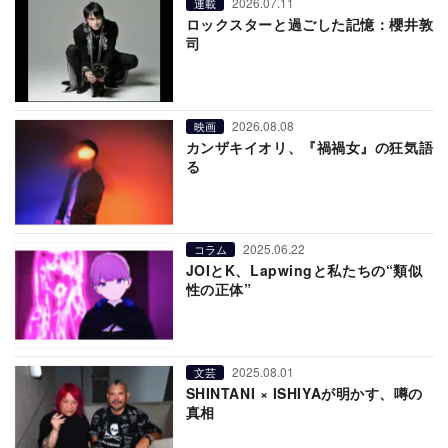
2026.07.11
連載
ロックスターと過ごした記憶：櫻井敦
司
2026.08.08
映画
カンザキイオリ、『禍禍女』の狂気語
る
2025.06.22
コラム
JOIとK、Lapwingと私たちの“類似
性の正体”
2025.08.01
文芸
SHINTANI × ISHIYAが明かす、噂の
真相