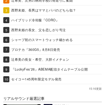
辻希美、次男の林間学校の荷造りに奮闘
西野未姫、長男はママとパパのどちら似？
ハイブリッド冷却服『CORO』
西野未姫の長女、父を恋しがり号泣
シャープ初のスマートウォッチ確かめる
プロテカ『360G5』8月8日発売
辻希美の長女・希空、大胆イメチェン
『LuckyFes'26』ABEMA配信タイムテーブル公開
セイコー145周年限定モデル発売
15:16更新
リアルサウンド厳選記事