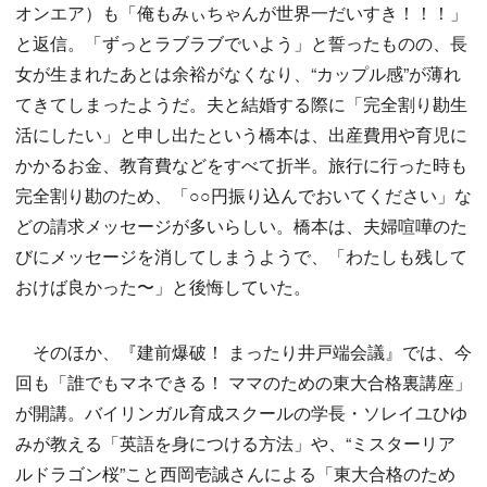
オンエア）も「俺もみぃちゃんが世界一だいすき！！！」
と返信。「ずっとラブラブでいよう」と誓ったものの、長
女が生まれたあとは余裕がなくなり、“カップル感”が薄れ
てきてしまったようだ。夫と結婚する際に「完全割り勘生
活にしたい」と申し出たという橋本は、出産費用や育児に
かかるお金、教育費などをすべて折半。旅行に行った時も
完全割り勘のため、「○○円振り込んでおいてください」な
どの請求メッセージが多いらしい。橋本は、夫婦喧嘩のた
びにメッセージを消してしまうようで、「わたしも残して
おけば良かった〜」と後悔していた。
そのほか、『建前爆破！ まったり井戸端会議』では、今
回も「誰でもマネできる！ ママのための東大合格裏講座」
が開講。バイリンガル育成スクールの学長・ソレイユひゆ
みが教える「英語を身につける方法」や、“ミスターリア
ルドラゴン桜”こと西岡壱誠さんによる「東大合格のため