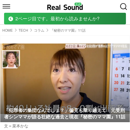
2ページ目です。最初から読みませんか?
HOME
MUSIC
MOVIE
TECH
BOOK
HOME
TECH
コラム
『秘密のママ園』11話
「犯罪者の集団なんでしょ？」偏見も乗り越えて 元受刑
者シンママが語る壮絶な過去と現在『秘密のママ園』11話
文＝菜本かな