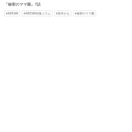
『秘密のママ園』7話
ABEMA
ABEMA特集コラム
菜本かな
秘密のママ園