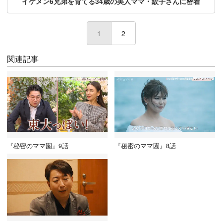
イケメン6兄弟を育てる34歳の美人ママ・紋子さんに密着
1
(current)
2
関連記事
『秘密のママ園』9話
『秘密のママ園』8話