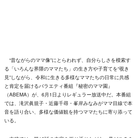
“昔ながらのママ像”にとらわれず、自分らしさを模索す
る「いろんな界隈のママたち」の生き方や子育てを“覗き
見”しながら、令和に生きる多様なママたちの日常に共感
と肯定を届けるバラエティ番組『秘密のママ園』
（ABEMA）が、6月1日よりレギュラー放送中だ。本番組
では、滝沢眞規子・近藤千尋・峯岸みなみがママ目線で本
音を語り合い、多様な価値観を持つママたちに寄り添って
いる。