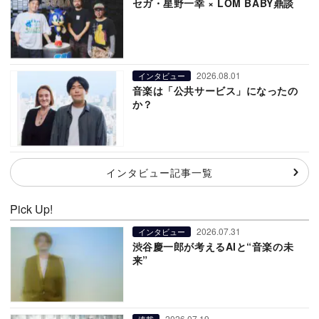
セガ・星野一幸 × LOM BABY鼎談
2026.08.01
インタビュー
音楽は「公共サービス」になったの
か？
インタビュー記事一覧
Pick Up!
2026.07.31
インタビュー
渋谷慶一郎が考えるAIと“音楽の未
来”
2026.07.19
連載