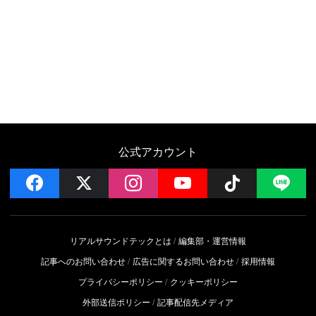
公式アカウント
facebook
x
instagram
YouTube
Follow on 
LI
リアルサウンドテックとは
編集部・運営情報
記事へのお問い合わせ
広告に関するお問い合わせ
採用情報
プライバシーポリシー
クッキーポリシー
外部送信ポリシー
記事配信先メディア