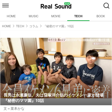
HOME
MUSIC
MOVIE
TECH
BOOK
HOME
TECH
コラム
『秘密のママ園』10話
長男は永瀬廉似、夫は窪塚洋介似のイケメン一家が登場
『秘密のママ園』10話
文＝菜本かな