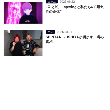
2025.06.22
コラム
JOIとK、Lapwingと私たちの“類似
性の正体”
2025.08.01
文芸
SHINTANI × ISHIYAが明かす、噂の
真相