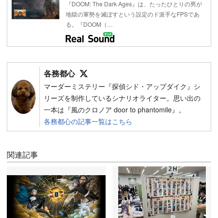
『DOOM: The Dark Ages』は、たったひとりの男が
地獄の軍勢を滅ぼすという設定のド派手なFPSであ
る。『DOOM（…
Follow on SNS
各務都心
マーダーミステリー『探偵シド・アップダイク』シ
リーズを制作しているシナリオライター。思い出の
一本は『風のクロノア door to phantomile』。
各務都心の記事一覧はこちら
関連記事