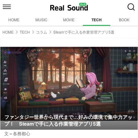
HOME
MUSIC
MOVIE
TECH
BOOK
HOME
TECH
コラム
Steamで手に入る作業管理アプリ5選
ファンタジー世界から現代まで…好みの環境で集中力アッ
プ！ Steamで手に入る作業管理アプリ5選
文＝各務都心