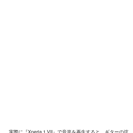
実際に『Xperia 1 VII』で音楽を再生すると、ギターの弦