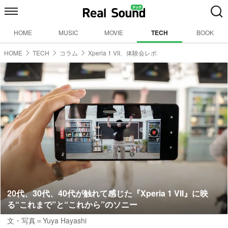
HOME
MUSIC
MOVIE
TECH
BOOK
HOME
TECH
コラム
Xperia 1 VII、体験会レポ
20代、30代、40代が触れて感じた『Xperia 1 VII』に映
る“これまで”と“これから”のソニー
文・写真＝Yuya Hayashi