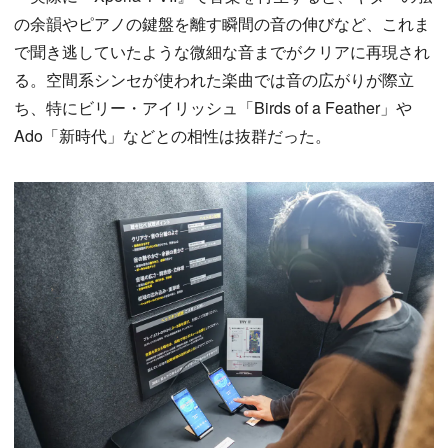
の余韻やピアノの鍵盤を離す瞬間の音の伸びなど、これま
で聞き逃していたような微細な音までがクリアに再現され
る。空間系シンセが使われた楽曲では音の広がりが際立
ち、特にビリー・アイリッシュ「Birds of a Feather」や
Ado「新時代」などとの相性は抜群だった。