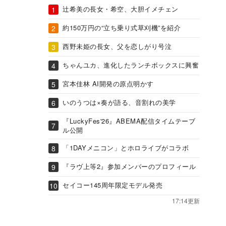
辻希美の長女・希空、大胆イメチェン
約150万円の“立ち乗り式草刈機”を紹介
西野未姫の長女、父を恋しがり号泣
ちゃんユカ、進化したランチボックスに興奮
宮本佳林 AI開発の原点明かす
いのうつは×奏が語る、音割れの美学
『LuckyFes'26』ABEMA配信タイムテーブ
ル公開
「1DAYメニコン」とホロライブがコラボ
『ラヴ上等2』参加メンバーのプロフィール
セイコー145周年限定モデル発売
17:14更新