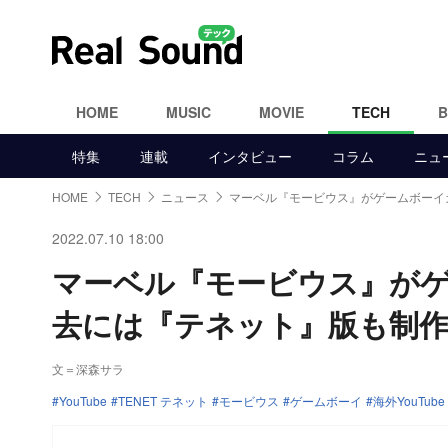
HOME
MUSIC
MOVIE
TECH
特集
連載
インタビュー
コラム
ニュ
HOME
TECH
ニュース
マーベル『モービウス』がゲームボーイ
2022.07.10 18:00
マーベル『モービウス』が
去には『テネット』版も制
文＝深森サラ
YouTube
TENET テネット
モービウス
ゲームボーイ
海外YouTube