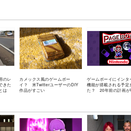
用のレ
カメックス風のゲームボー
ゲームボーイにインタ
できた
イ？ 米TwitterユーザーのDIY
機能が搭載される予定
とは
作品がすごい
た？ 20年前の計画