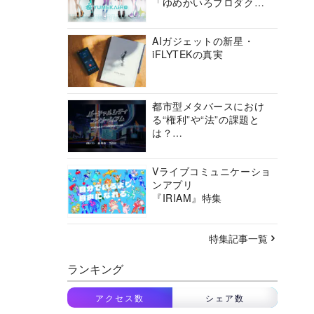
「ゆめかいろプロダクシ
ョン」の挑戦に迫る
AIガジェットの新星・
iFLYTEKの真実
都市型メタバースにおけ
る“権利”や“法”の課題と
は？
バーチャルシティコンソ
ーシアムの挑戦に迫る
Vライブコミュニケーショ
ンアプリ
『IRIAM』特集
特集記事一覧
ランキング
アクセス数
シェア数