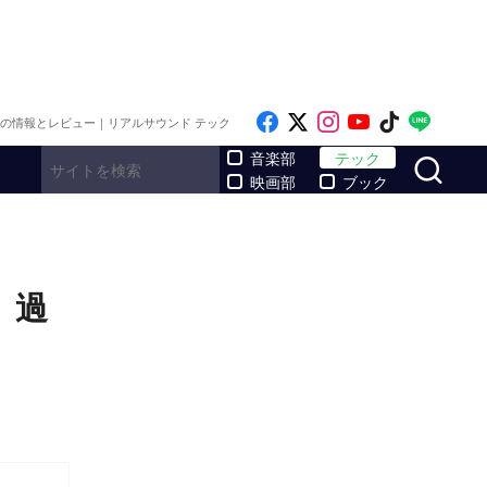
Like on Facebook
Follow on x
Follow on Inst
Follow on Y
Follow on
Follo
メの情報とレビュー｜リアルサウンド テック
サ
音楽部
テック
映画部
ブック
 過