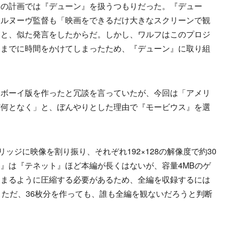
の計画では『デューン』を扱うつもりだった。『デュー
ィルヌーヴ監督も「映画をできるだけ大きなスクリーンで観
」と、似た発言をしたからだ。しかし、ワルフはこのプロジ
るまでに時間をかけてしまったため、『デューン』に取り組
ボーイ版を作ったと冗談を言っていたが、今回は「アメリ
だ何となく」と、ぼんやりとした理由で『モービウス』を選
ッジに映像を割り振り、それぞれ192×128の解像度で約30
』は『テネット』ほど本編が長くはないが、容量4MBのゲ
収まるように圧縮する必要があるため、全編を収録するには
。ただ、36枚分を作っても、誰も全編を観ないだろうと判断