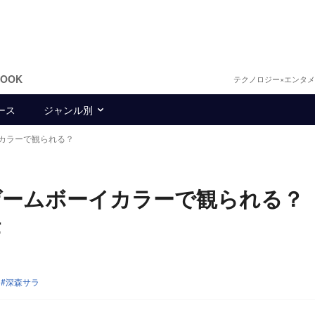
BOOK
テクノロジー×エンタ
ース
ジャンル別
カラーで観られる？
ゲームボーイカラーで観られる？
作
深森サラ