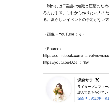
制作にはC言語の知識と圧縮のため
ろんお手製。これから作りたい人のため
る。夏らしいイベントの予定がない
（画像＝YouTubeより）
〈Source〉
https://comicbook.com/marvel/news/s
https://youtu.be/DZ6litIlr8w
Foll
深森サラ
ライタープロフィー
縷の望みをかけてい
深森サラの記事一覧