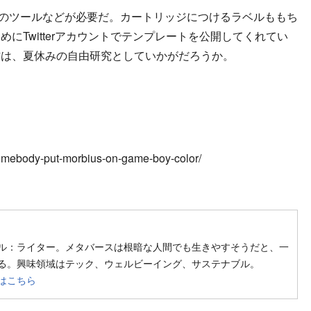
のツールなどが必要だ。カートリッジにつけるラベルももち
にTwitterアカウントでテンプレートを公開してくれてい
方は、夏休みの自由研究としていかがだろうか。
omebody-put-morbius-on-game-boy-color/
ow on SNS
ル：ライター。メタバースは根暗な人間でも生きやすそうだと、一
る。興味領域はテック、ウェルビーイング、サステナブル。
はこちら