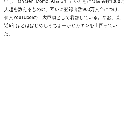
いしーCh Sen, Momo, Ai & Shii」がともに登録者数1000万
人超を数えるものの、互いに登録者数900万人台につけ、
個人YouTuberの二大巨頭として君臨している。なお、直
近5年ほどははじめしゃちょーがヒカキンを上回ってい
た。