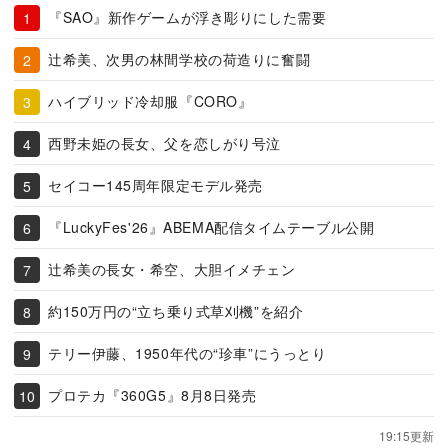
『SAO』新作ゲームが浮き彫りにした需要
辻希美、次男の林間学校の荷造りに奮闘
ハイブリッド冷却服『CORO』
西野未姫の長女、父を恋しがり号泣
セイコー145周年限定モデル発売
『LuckyFes'26』ABEMA配信タイムテーブル公開
辻希美の長女・希空、大胆イメチェン
約150万円の“立ち乗り式草刈機”を紹介
テリー伊藤、1950年代の“珍車”にうっとり
プロテカ『360G5』8月8日発売
19:15更新