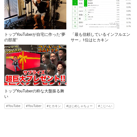
トップYouTuberが自宅に作った“夢
「最も信頼しているインフルエン
の部屋”
サー」1位はヒカキン
トップYouTuberの粋な大盤振る舞
い
YouTube
YouTuber
ヒカキン
はじめしゃちょー
こじへい