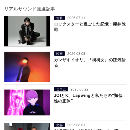
リアルサウンド厳選記事
2026.07.11
連載
ロックスターと過ごした記憶：櫻井敦
司
2026.08.08
映画
カンザキイオリ、『禍禍女』の狂気語
る
2025.06.22
コラム
JOIとK、Lapwingと私たちの“類似
性の正体”
2025.08.01
文芸