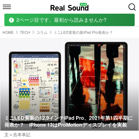
2ページ目です。最初から読みませんか?
HOME
MUSIC
MOVIE
TECH
BOOK
HOME
TECH
コラム
ミニLED実装の新iPad Pro発表か？
ミニLED実装の12.9インチiPad Pro、2021年第1四半期に
発表か？ iPhone 13はProMotionディスプレイを実装
文＝吉本幸記