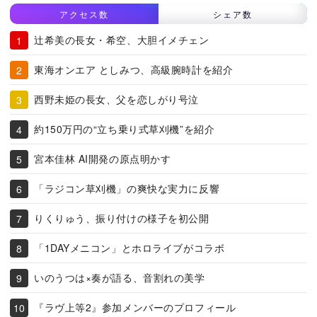
アクセス数
シェア数
辻希美の長女・希空、大胆イメチェン
東海オンエア としみつ、高級腕時計を紹介
西野未姫の長女、父を恋しがり号泣
約150万円の“立ち乗り式草刈機”を紹介
宮本佳林 AI開発の原点明かす
「ラジコン草刈機」の爽快な実力に反響
りくりゅう、振り付けの様子を初公開
「1DAYメニコン」とホロライブがコラボ
いのうつは×奏が語る、音割れの美学
『ラヴ上等2』参加メンバーのプロフィール