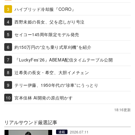
ハイブリッド冷却服『CORO』
西野未姫の長女、父を恋しがり号泣
セイコー145周年限定モデル発売
約150万円の“立ち乗り式草刈機”を紹介
『LuckyFes'26』ABEMA配信タイムテーブル公開
辻希美の長女・希空、大胆イメチェン
テリー伊藤、1950年代の“珍車”にうっとり
宮本佳林 AI開発の原点明かす
18:16更新
リアルサウンド厳選記事
2026.07.11
連載