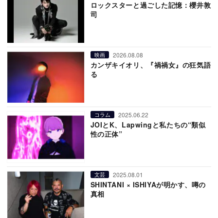
ロックスターと過ごした記憶：櫻井敦
司
2026.08.08
映画
カンザキイオリ、『禍禍女』の狂気語
る
2025.06.22
コラム
JOIとK、Lapwingと私たちの“類似
性の正体”
2025.08.01
文芸
SHINTANI × ISHIYAが明かす、噂の
真相