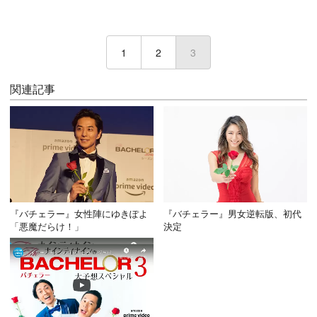
1
2
3
(current)
関連記事
『バチェラー』女性陣にゆきぽよ
『バチェラー』男女逆転版、初代
「悪魔だらけ！」
決定