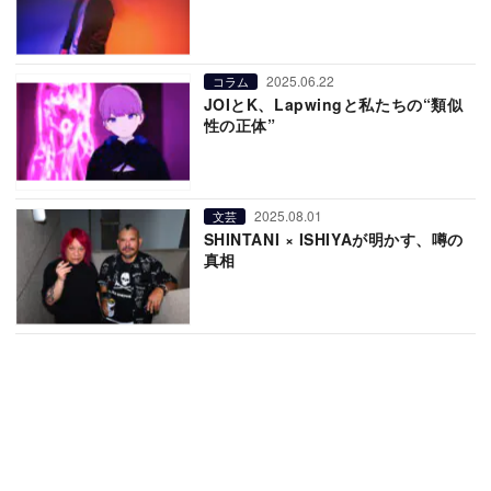
2025.06.22
コラム
JOIとK、Lapwingと私たちの“類似
性の正体”
2025.08.01
文芸
SHINTANI × ISHIYAが明かす、噂の
真相