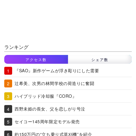
ランキング
アクセス数
シェア数
『SAO』新作ゲームが浮き彫りにした需要
辻希美、次男の林間学校の荷造りに奮闘
ハイブリッド冷却服『CORO』
西野未姫の長女、父を恋しがり号泣
セイコー145周年限定モデル発売
約150万円の“立ち乗り式草刈機”を紹介