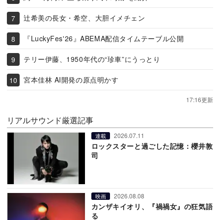
辻希美の長女・希空、大胆イメチェン
『LuckyFes'26』ABEMA配信タイムテーブル公開
テリー伊藤、1950年代の“珍車”にうっとり
宮本佳林 AI開発の原点明かす
17:16更新
リアルサウンド厳選記事
2026.07.11
連載
ロックスターと過ごした記憶：櫻井敦
司
2026.08.08
映画
カンザキイオリ、『禍禍女』の狂気語
る