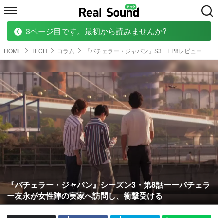
3ページ目です。最初から読みませんか?
HOME
MUSIC
MOVIE
TECH
BOOK
HOME
TECH
コラム
『バチェラー・ジャパン』S3、EP8レビュー
『バチェラー・ジャパン』シーズン3・第8話ーーバチェラ
ー友永が女性陣の実家へ訪問し、衝撃受ける