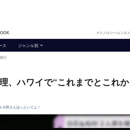
BOOK
テクノロジー×エンタ
ース
ジャンル別
旅行
友理、ハワイで“これまでとこれか
旅 今野さんほっといてよ！