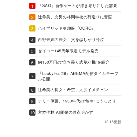
『SAO』新作ゲームが浮き彫りにした需要
辻希美、次男の林間学校の荷造りに奮闘
ハイブリッド冷却服『CORO』
西野未姫の長女、父を恋しがり号泣
セイコー145周年限定モデル発売
約150万円の“立ち乗り式草刈機”を紹介
『LuckyFes'26』ABEMA配信タイムテーブ
ル公開
辻希美の長女・希空、大胆イメチェン
テリー伊藤、1950年代の“珍車”にうっとり
宮本佳林 AI開発の原点明かす
18:16更新