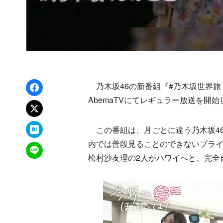
Facebookでシェア
乃木坂46の新番組『#乃木坂世界旅 
AbemaTVにてレギュラー放送を開始
xでポスト
はてなブックマーク
この番組は、月ごとに違う乃木坂4
内では普段見ることのできないプラ
LINEで送る
松村沙友理の2人がハワイへと、完全