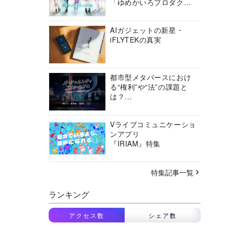
「ゆめかいろプロダクシ
ョン」の挑戦に迫る
AIガジェットの新星・
iFLYTEKの真実
都市型メタバースにおけ
る“権利”や“法”の課題と
は？
バーチャルシティコンソ
ーシアムの挑戦に迫る
Vライブコミュニケーショ
ンアプリ
『IRIAM』特集
特集記事一覧
ランキング
アクセス数
シェア数