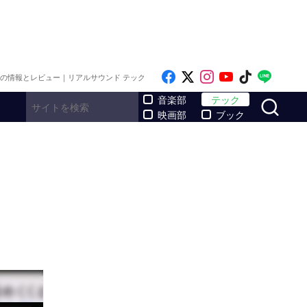
Like on Facebook
Follow on x
Follow on Inst
Follow on Y
Follow on
Follo
メの情報とレビュー｜リアルサウンド テック
サ
音楽部
テック
映画部
ブック