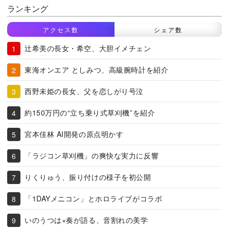
ランキング
アクセス数
シェア数
辻希美の長女・希空、大胆イメチェン
東海オンエア としみつ、高級腕時計を紹介
西野未姫の長女、父を恋しがり号泣
約150万円の“立ち乗り式草刈機”を紹介
宮本佳林 AI開発の原点明かす
「ラジコン草刈機」の爽快な実力に反響
りくりゅう、振り付けの様子を初公開
「1DAYメニコン」とホロライブがコラボ
いのうつは×奏が語る、音割れの美学