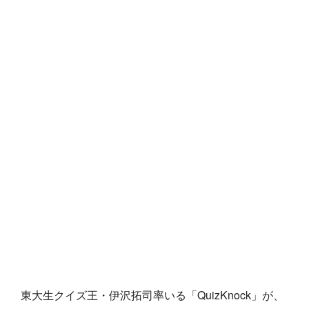
東大生クイズ王・伊沢拓司率いる「QuizKnock」が、