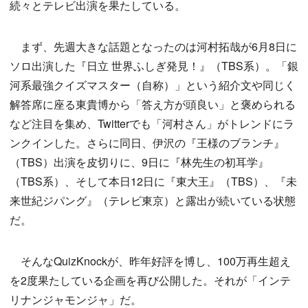
続々とテレビ出演を果たしている。
まず、先週大きな話題となったのは河村拓哉が6月8日に
ソロ出演した『日立 世界ふしぎ発見！』（TBS系）。「銀
河系最強クイズマスター（自称）」という紹介文や同じく
解答席に座る東貴博から「答え方が頭良い」と褒められる
など注目を集め、Twitterでも「河村さん」がトレンドにラ
ンクインした。さらに同日、伊沢の『王様のブランチ』
（TBS）出演を皮切りに、9日に『林先生の初耳学』
（TBS系）、そして本日12日に『東大王』（TBS）、『未
来世紀ジパング』（テレビ東京）と露出が続いている状態
だ。
そんなQuizKnockが、昨年好評を博し、100万再生超え
を2度果たしている企画を再び公開した。それが「インテ
リナンジャモンジャ」だ。