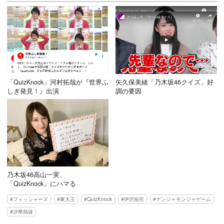
「QuizKnock」河村拓哉が『世界ふ
矢久保美緒「乃木坂46クイズ」好
しぎ発見！』出演
調の要因
乃木坂46高山一実、
「QuizKnock」にハマる
フィッシャーズ
東大王
QuizKnock
伊沢拓司
ナンジャモンジャゲーム
汐華熱波