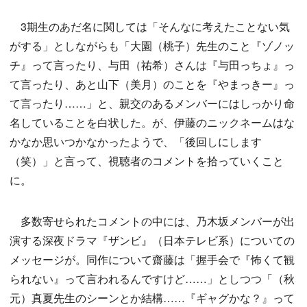
3期生のあだ名に関しては「そんなに考えたことない気
がする」としながらも「大園（桃子）先生のこと『ゾノッ
チ』って言ったり、与田（祐希）さんは『与田っちょ』っ
て言ったり、あと山下（美月）のことを『やまっきー』っ
て言ったり……」と、親交のあるメンバーにはしっかり命
名していることを白状した。が、伊藤のニックネームはな
かなか思いつかなかったようで、「後回しにします
（笑）」と言って、視聴者のコメントを拾っていくこと
に。
多数寄せられたコメントの中には、乃木坂メンバーが出
演する深夜ドラマ『ザンビ』（日本テレビ系）についての
メッセージが。同作について齋藤は「握手会で『怖くて観
られない』って言われるんですけど……」としつつ「（秋
元）真夏先生のシーンとか結構……『ギャグかな？』って