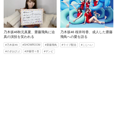
乃木坂46秋元真夏、齋藤飛鳥に迫
乃木坂46 桜井玲香、成人した齋藤
真の演技を笑われる
飛鳥への愛を語る
乃木坂46
SHOWROOM
齋藤飛鳥
ライブ配信
こじへい
のぎおび⊿
伊藤理々杏
ザンビ