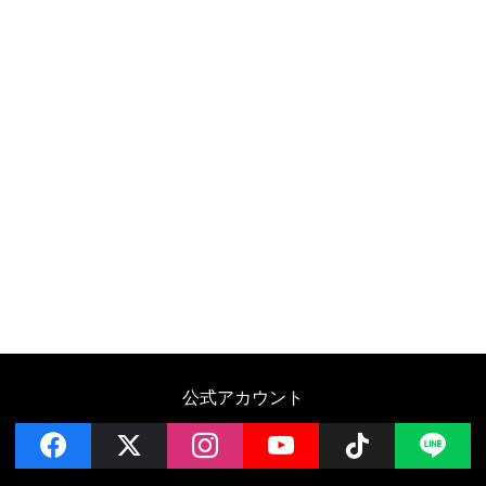
公式アカウント
facebook
x
instagram
YouTube
Follow on 
LI