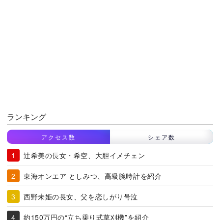
ランキング
アクセス数
シェア数
辻希美の長女・希空、大胆イメチェン
東海オンエア としみつ、高級腕時計を紹介
西野未姫の長女、父を恋しがり号泣
約150万円の“立ち乗り式草刈機”を紹介