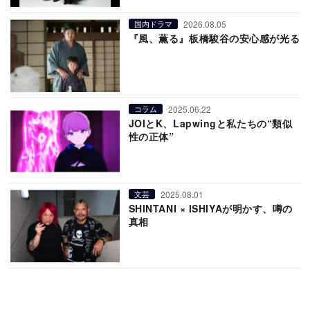
2026.08.05
国内ドラマ
『風、薫る』板橋駿谷の安心感が光る
2025.06.22
コラム
JOIとK、Lapwingと私たちの“類似
性の正体”
2025.08.01
文芸
SHINTANI × ISHIYAが明かす、噂の
真相