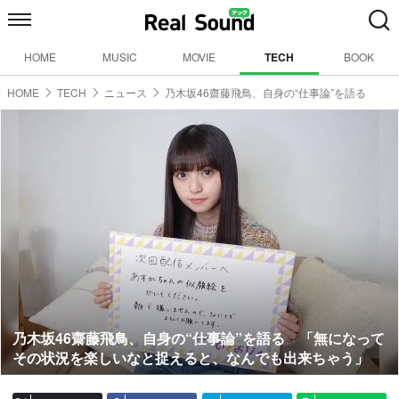
HOME
MUSIC
MOVIE
TECH
BOOK
HOME
TECH
ニュース
乃木坂46齋藤飛鳥、自身の“仕事論”を語る
乃木坂46齋藤飛鳥、自身の“仕事論”を語る 「無になって
その状況を楽しいなと捉えると、なんでも出来ちゃう」