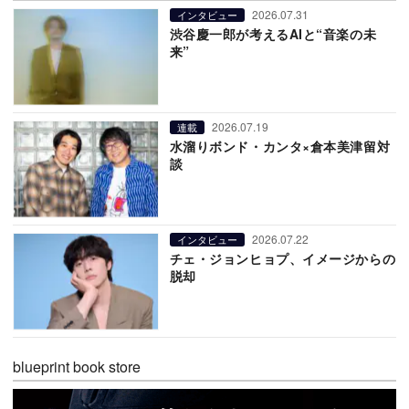
2026.07.31
インタビュー
渋谷慶一郎が考えるAIと“音楽の未
来”
2026.07.19
連載
水溜りボンド・カンタ×倉本美津留対
談
2026.07.22
インタビュー
チェ・ジョンヒョプ、イメージからの
脱却
blueprint book store