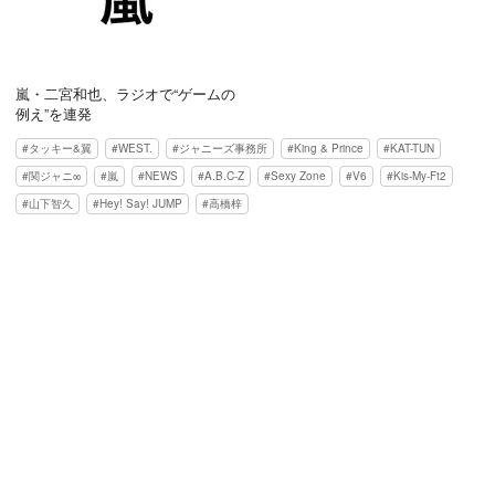
嵐・二宮和也、ラジオで“ゲームの
例え”を連発
タッキー&翼
WEST.
ジャニーズ事務所
King & Prince
KAT-TUN
関ジャニ∞
嵐
NEWS
A.B.C-Z
Sexy Zone
V6
Kis-My-Ft2
山下智久
Hey! Say! JUMP
高橋梓