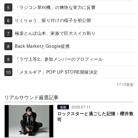
「ラジコン草刈機」の爽快な実力に反響
りくりゅう、振り付けの様子を初公開
極楽とんぼ山本、家族で巨大スイカ割り
Back MarketとGoogle提携
『ラヴ上等2』参加メンバーのプロフィール
「メタルギア」POP UP STORE開催決定
17:15更新
リアルサウンド厳選記事
2026.07.11
連載
ロックスターと過ごした記憶：櫻井敦
司