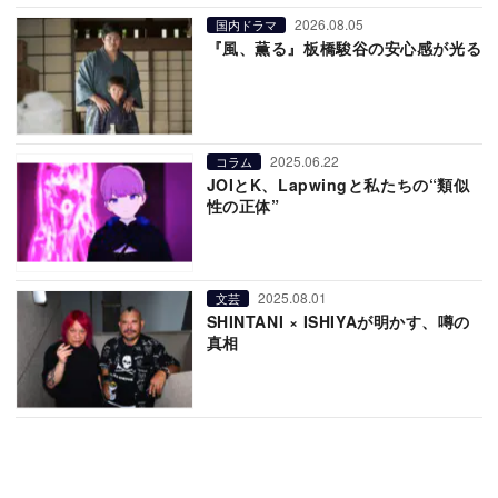
2026.08.05
国内ドラマ
『風、薫る』板橋駿谷の安心感が光る
2025.06.22
コラム
JOIとK、Lapwingと私たちの“類似
性の正体”
2025.08.01
文芸
SHINTANI × ISHIYAが明かす、噂の
真相