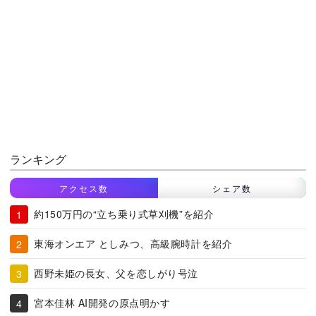
ランキング
アクセス数
シェア数
約150万円の“立ち乗り式草刈機”を紹介
東海オンエア としみつ、高級腕時計を紹介
西野未姫の長女、父を恋しがり号泣
宮本佳林 AI開発の原点明かす