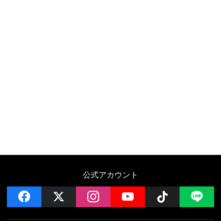
公式アカウント
facebook
x
instagram
YouTube
Follow on 
LI