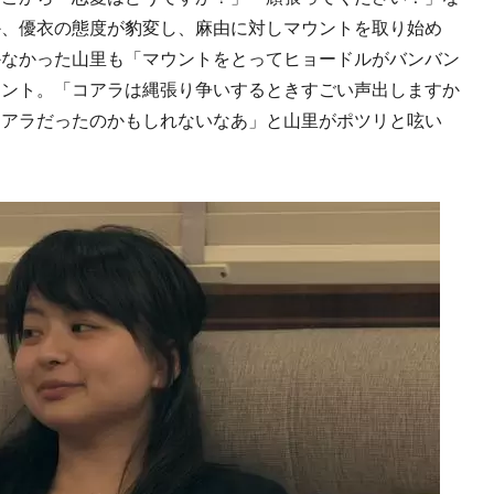
か、優衣の態度が豹変し、麻由に対しマウントを取り始め
かなかった山里も「マウントをとってヒョードルがバンバン
メント。「コアラは縄張り争いするときすごい声出しますか
コアラだったのかもしれないなあ」と山里がポツリと呟い