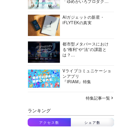
「ゆめかいろプロダクシ
ョン」の挑戦に迫る
AIガジェットの新星・
iFLYTEKの真実
都市型メタバースにおけ
る“権利”や“法”の課題と
は？
バーチャルシティコンソ
ーシアムの挑戦に迫る
Vライブコミュニケーショ
ンアプリ
『IRIAM』特集
特集記事一覧
ランキング
アクセス数
シェア数