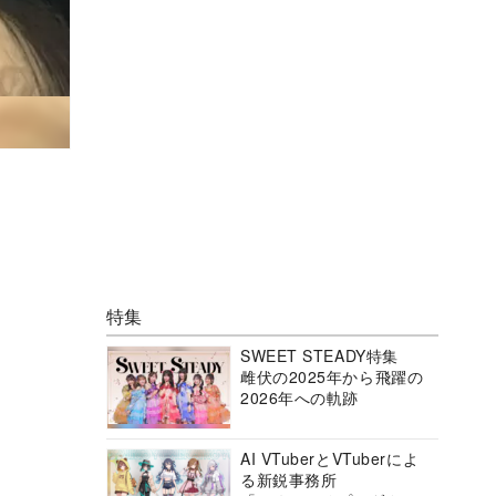
特集
SWEET STEADY特集
雌伏の2025年から飛躍の
2026年への軌跡
AI VTuberとVTuberによ
る新鋭事務所