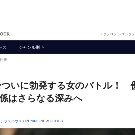
BOOK
テクノロジー×エンタ
ース
ジャンル別
勃発
ーついに勃発する女のバトル！ 
係はさらなる深みへ
テラスハウス OPENING NEW DOORS