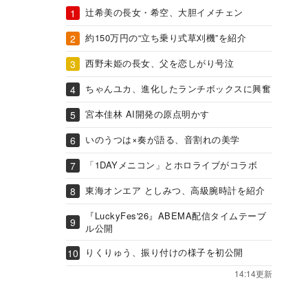
辻希美の長女・希空、大胆イメチェン
約150万円の“立ち乗り式草刈機”を紹介
西野未姫の長女、父を恋しがり号泣
ちゃんユカ、進化したランチボックスに興奮
宮本佳林 AI開発の原点明かす
いのうつは×奏が語る、音割れの美学
「1DAYメニコン」とホロライブがコラボ
東海オンエア としみつ、高級腕時計を紹介
『LuckyFes'26』ABEMA配信タイムテーブ
ル公開
りくりゅう、振り付けの様子を初公開
14:14更新