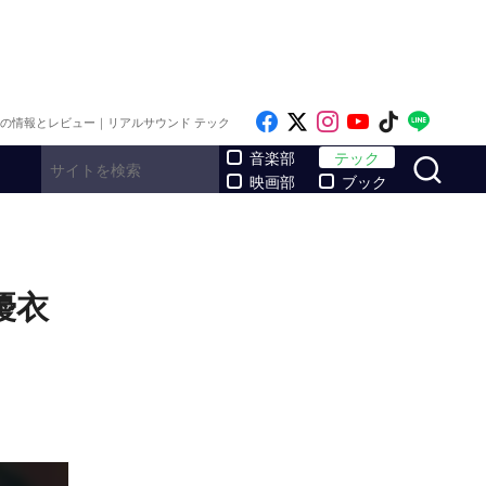
Like on Facebook
Follow on x
Follow on Inst
Follow on Y
Follow on
Follo
メの情報とレビュー｜リアルサウンド テック
サ
音楽部
テック
映画部
ブック
優衣