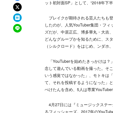
ット初対面SP」として、“2018年
xでポスト
はてなブックマーク
ブレイクが期待される芸人たちも登
したのが、人気YouTuber集団・
LINEで送る
ズだが、中居正広、博多華丸・大吉、
どんなグループかを知るために、ス
（シルクロード）をはじめ、ンダホ、
「YouTuberを始めたきっかけ
念して遊んでいる動画を撮った。そこか
いう感覚ではなかった」、モトキは
て、それを投稿するようになった」
ぺけたんを含め、5人は専業YouTub
4月27日には『ミュージックステー
るフィッシャーズ。2017年のYou