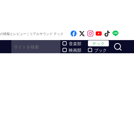
Like on Facebook
Follow on x
Follow on Inst
Follow on Y
Follow on
Follo
メの情報とレビュー｜リアルサウンド テック
サ
音楽部
テック
映画部
ブック