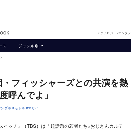
BOOK
テクノロジー×エンタ
ース
ジャンル別
？
r集団・フィッシャーズとの共演を熱
度呼んでよ」
ンダホ
モトキ
マサイ
スイッチ』（TBS）は「超話題の若者たち×おじさんカルテ