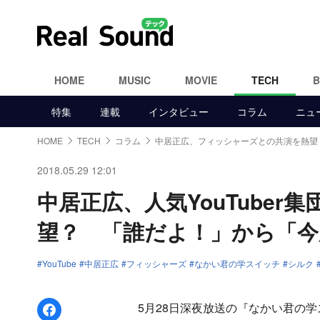
HOME
MUSIC
MOVIE
TECH
特集
連載
インタビュー
コラム
ニュ
HOME
TECH
コラム
中居正広、フィッシャーズとの共演を熱望
2018.05.29 12:01
中居正広、人気YouTube
望？ 「誰だよ！」から「今
YouTube
中居正広
フィッシャーズ
なかい君の学スイッチ
シルク
Facebookでシェア
5月28日深夜放送の『なかい君の学