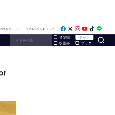
Like on Facebook
Follow on x
Follow on Inst
Follow on Y
Follow on
Follo
メの情報とレビュー｜リアルサウンド テック
サ
音楽部
テック
映画部
ブック
or