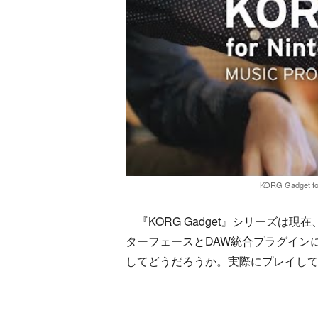
KORG Gadget fo
『KORG Gadget』シリーズは現
ターフェースとDAW統合プラグインに最適
してどうだろうか。実際にプレイし