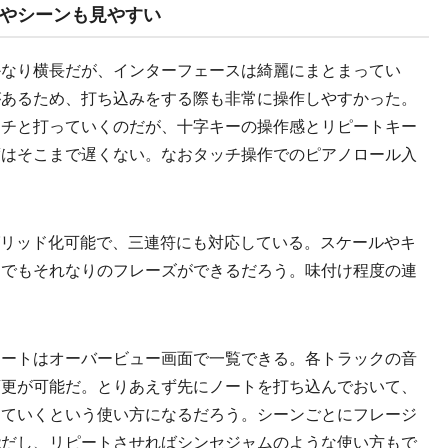
ルやシーンも見やすい
6：9とかなり横長だが、インターフェースは綺麗にまとまってい
があるため、打ち込みをする際も非常に操作しやすかった。
カチと打っていくのだが、十字キーの操作感とリピートキー
度はそこまで遅くない。なおタッチ操作でのピアノロール入
グリッド化可能で、三連符にも対応している。スケールやキ
んでもそれなりのフレーズができるだろう。味付け程度の連
ートはオーバービュー画面で一覧できる。各トラックの音
変更が可能だ。とりあえず先にノートを打ち込んでおいて、
していくという使い方になるだろう。シーンごとにフレージ
能だし、リピートさせればシンセジャムのような使い方もで