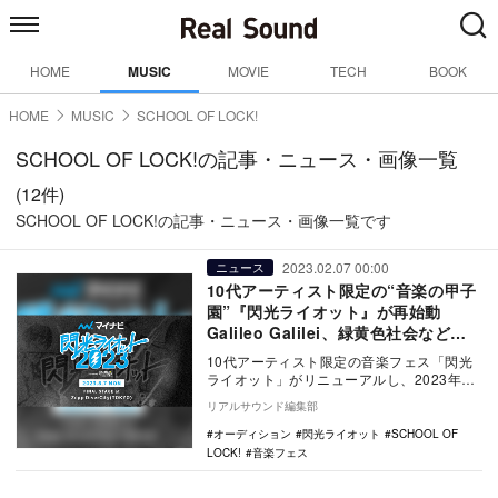
HOME
MUSIC
MOVIE
TECH
BOOK
HOME
MUSIC
SCHOOL OF LOCK!
SCHOOL OF LOCK!の記事・ニュース・画像一覧
(12件)
SCHOOL OF LOCK!の記事・ニュース・画像一覧です
2023.02.07 00:00
ニュース
10代アーティスト限定の“音楽の甲子
園”『閃光ライオット』が再始動
Galileo Galilei、緑黄色社会などの
アーティスト輩出
10代アーティスト限定の音楽フェス「閃光
ライオット」がリニューアルし、2023年に
開催される。 同イベントは…
リアルサウンド編集部
オーディション
閃光ライオット
SCHOOL OF
LOCK!
音楽フェス