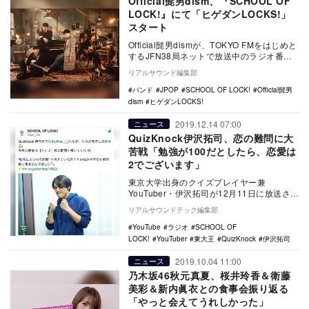
Official髭男dism、『SCHOOL OF
LOCK!』にて「ヒゲダンLOCKS!」
スタート
Official髭男dismが、TOKYO FMをはじめと
するJFN38局ネットで放送中のラジオ番組
『SCHOOL OF LOC…
リアルサウンド編集部
バンド
JPOP
SCHOOL OF LOCK!
Official髭男
dism
ヒゲダンLOCKS!
2019.12.14 07:00
ニュース
QuizKnock伊沢拓司、恋の難問に大
苦戦「勉強が100だとしたら、恋愛は
2でございます」
東京大学出身のクイズプレイヤー兼
YouTuber・伊沢拓司が12月11日に放送され
た10代に人気のラジオ番組『SCHOOL
リアルサウンドテック編集部
OF…
YouTube
ラジオ
SCHOOL OF
LOCK!
YouTuber
東大王
QuizKnock
伊沢拓司
2019.10.04 11:00
ニュース
乃木坂46秋元真夏、桜井玲香＆衛藤
美彩＆新内眞衣との食事会振り返る
「やっと会えてうれしかった」