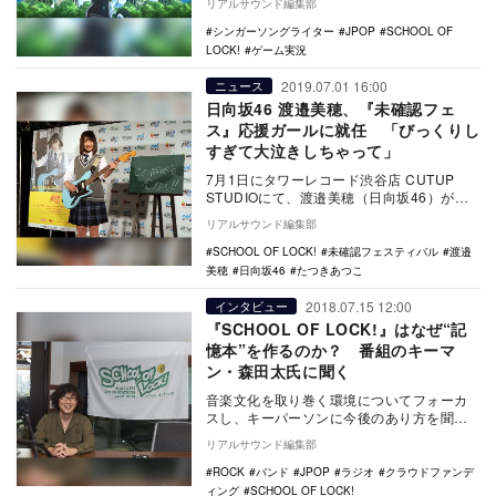
リアルサウンド編集部
シンガーソングライター
JPOP
SCHOOL OF
LOCK!
ゲーム実況
2019.07.01 16:00
ニュース
日向坂46 渡邉美穂、『未確認フェ
ス』応援ガールに就任 「びっくりし
すぎて大泣きしちゃって」
7月1日にタワーレコード渋谷店 CUTUP
STUDIOにて、渡邉美穂（日向坂46）が
『マイナビ 未確認フェスティバル2019』…
リアルサウンド編集部
SCHOOL OF LOCK!
未確認フェスティバル
渡邉
美穂
日向坂46
たつきあつこ
2018.07.15 12:00
インタビュー
『SCHOOL OF LOCK!』はなぜ“記
憶本”を作るのか？ 番組のキーマ
ン・森田太氏に聞く
音楽文化を取り巻く環境についてフォーカ
スし、キーパーソンに今後のあり方を聞く
インタビューシリーズ。第10回目に登場す
リアルサウンド編集部
るのは、TO…
ROCK
バンド
JPOP
ラジオ
クラウドファンデ
ィング
SCHOOL OF LOCK!