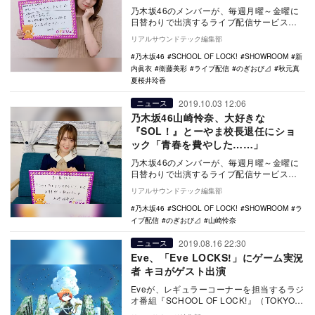
乃木坂46のメンバーが、毎週月曜～金曜に
日替わりで出演するライブ配信サービス
「SHOWROOM」上の帯番組『のぎおび
リアルサウンドテック編集部
⊿』。10月…
乃木坂46
SCHOOL OF LOCK!
SHOWROOM
新
内眞衣
衛藤美彩
ライブ配信
のぎおび⊿
秋元真
夏桜井玲香
2019.10.03 12:06
ニュース
乃木坂46山崎怜奈、大好きな
『SOL！』とーやま校長退任にショ
ック「青春を費やした……」
乃木坂46のメンバーが、毎週月曜～金曜に
日替わりで出演するライブ配信サービス
「SHOWROOM」上の帯番組『のぎおび
リアルサウンドテック編集部
⊿』。10月…
乃木坂46
SCHOOL OF LOCK!
SHOWROOM
ラ
イブ配信
のぎおび⊿
山崎怜奈
2019.08.16 22:30
ニュース
Eve、「Eve LOCKS!」にゲーム実況
者 キヨがゲスト出演
Eveが、レギュラーコーナーを担当するラジ
オ番組『SCHOOL OF LOCK!』（TOKYO
FMほかJFN38局ネット）内「…