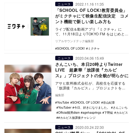
2022.11.16 11:35
ニュース
「SCHOOL OF LOCK!教育委員会」
がミクチャにて映像生配信決定 コメ
ント機能で新しい楽しみ方も
ライブ配信＆動画アプリ『ミクチャ』に
て、11月18日よりTOKYO FM をはじめとす
るJFN38局ネットにて放送中のラジオ番
リアルサウンドテック編集部
組…
SCHOOL OF LOCK!
ミクチャ
2020.04.06 15:49
ニュース
さんこいち、本日20時よりTwitter
LIVE 超豪華「放課後『カルピ
ス』」プロジェクトの全貌が明らかに
アサヒ飲料株式会社が、高校生を応援する
「放課後『カルピス』」プロジェクトをス
タートする。 同プロジェクト実施に先駆
編集部
け、4月6…
YouTube
SCHOOL OF LOCK!
谷山紀章
YouTuber
今日、好きになりました。
さんこいち
Official髭男dism
agehasprings
下野紘
カルピス
#カルピス放課後チャレンジ
2020.03.24 22:30
ニュース