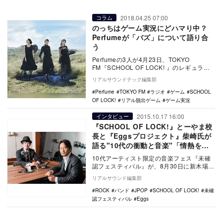
2018.04.25 07:00
コラム
のっちはゲーム実況にどハマり中？
Perfumeが「バズ」について語り合
う
Perfumeの3人が4月23日、TOKYO
FM『SCHOOL OF LOCK! 』のレギュラー
コーナー「Perfume LO…
リアルサウンドテック編集部
Perfume
TOKYO FM
ラジオ
ゲーム
SCHOOL
OF LOCK!
リアル脱出ゲーム
ゲーム実況
2015.10.17 16:00
インタビュー
『SCHOOL OF LOCK!』とーやま校
長と『Eggsプロジェクト』柴崎氏が
語る"10代の衝動と音楽"「情熱を持
ってやったら必ず届く」
10代アーティスト限定の音楽フェス『未確
認フェスティバル』が、8月30日に新木場
STUDIO COASTでファイナルステージを
リアルサウンド編集部
行…
ROCK
バンド
JPOP
SCHOOL OF LOCK!
未確
認フェスティバル
Eggs