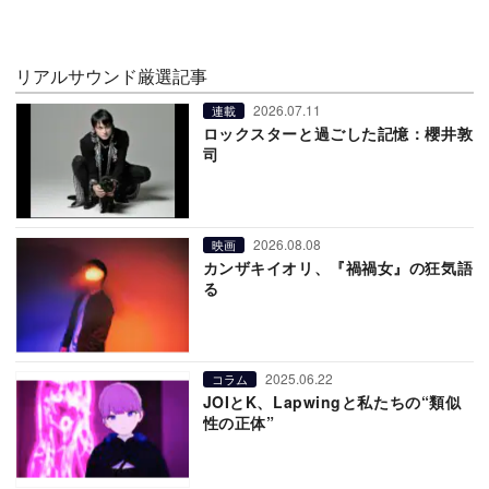
リアルサウンド厳選記事
2026.07.11
連載
ロックスターと過ごした記憶：櫻井敦
司
2026.08.08
映画
カンザキイオリ、『禍禍女』の狂気語
る
2025.06.22
コラム
JOIとK、Lapwingと私たちの“類似
性の正体”