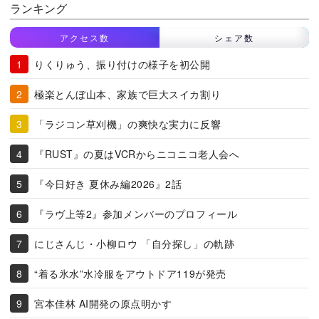
ランキング
アクセス数
シェア数
りくりゅう、振り付けの様子を初公開
極楽とんぼ山本、家族で巨大スイカ割り
「ラジコン草刈機」の爽快な実力に反響
『RUST』の夏はVCRからニコニコ老人会へ
『今日好き 夏休み編2026』2話
『ラヴ上等2』参加メンバーのプロフィール
にじさんじ・小柳ロウ 「自分探し」の軌跡
“着る氷水”水冷服をアウトドア119が発売
宮本佳林 AI開発の原点明かす