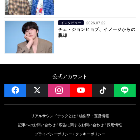
2026.07.22
インタビュー
チェ・ジョンヒョプ、イメージからの
脱却
公式アカウント
facebook
x
instagram
YouTube
Follow on 
LI
リアルサウンドテックとは
編集部・運営情報
記事へのお問い合わせ
広告に関するお問い合わせ
採用情報
プライバシーポリシー
クッキーポリシー