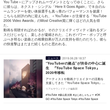
You Tube＞にアップされムーヴメントとなってゆくことに。さら
に彼らは、ネクスト・シングル「Here It Goes Again」で８台のル
ームランナーを使い体操選手も真っ青のパフォーマンスを披露！
こちらも好評の内に迎えられ、＜YouTube＞が主催する「YouTube
2006 Video Awards」のMost Creative賞に輝くほどの人気を得
た。
動画を視聴すればわかるが、そのクリエイティヴィティ溢れるダン
スだけじゃなく、楽しさが凝縮された、これぞパワー・ポップと呼
ぶべき明るい楽曲との相乗効果が万人の支持を得たのだろう。彼ら
の快進撃はまだまだ続くものと思われる。
2019.06.28 18:37
ニュース
“YouTuberの拠点”が渋谷の中心に誕
生 『YouTube Space Tokyo』
2020年移転
アーティストや動画クリエイターの活動を
支援してきた『YouTube Space Tokyo』が
2020年、スケールアップして渋谷…
リアルサウンドテック編集部
YouTube
森山直太朗
はじめしゃちょー
OK
GO
YouTube Space Tokyo
YouTube Space