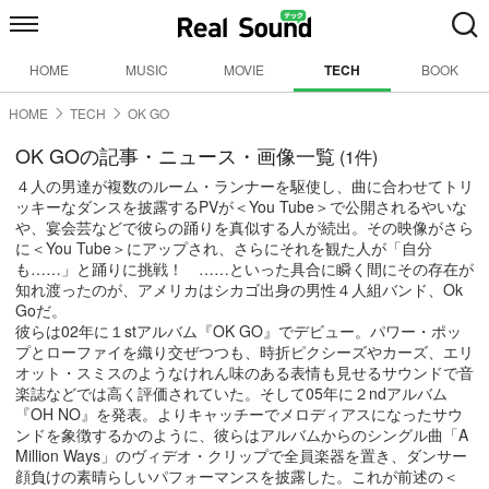
HOME
MUSIC
MOVIE
TECH
BOOK
HOME
TECH
OK GO
OK GOの記事・ニュース・画像一覧
(1件)
４人の男達が複数のルーム・ランナーを駆使し、曲に合わせてトリ
ッキーなダンスを披露するPVが＜You Tube＞で公開されるやいな
や、宴会芸などで彼らの踊りを真似する人が続出。その映像がさら
に＜You Tube＞にアップされ、さらにそれを観た人が「自分
も……」と踊りに挑戦！ ……といった具合に瞬く間にその存在が
知れ渡ったのが、アメリカはシカゴ出身の男性４人組バンド、Ok
Goだ。
彼らは02年に１stアルバム『OK GO』でデビュー。パワー・ポッ
プとローファイを織り交ぜつつも、時折ピクシーズやカーズ、エリ
オット・スミスのようなけれん味のある表情も見せるサウンドで音
楽誌などでは高く評価されていた。そして05年に２ndアルバム
『OH NO』を発表。よりキャッチーでメロディアスになったサウ
ンドを象徴するかのように、彼らはアルバムからのシングル曲「A
Million Ways」のヴィデオ・クリップで全員楽器を置き、ダンサー
顔負けの素晴らしいパフォーマンスを披露した。これが前述の＜