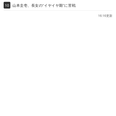
山本圭壱、長女の“イヤイヤ期”に苦戦
16:16更新