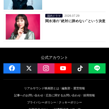
2026.07.29
国内ドラマ
関水渚の“絶対に諦めない”という決意
公式アカウント
facebook
x
instagram
YouTube
Follow on 
LI
リアルサウンド映画部とは
編集部・運営情報
記事へのお問い合わせ
広告に関するお問い合わせ
採用情報
プライバシーポリシー
クッキーポリシー