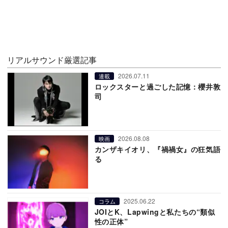
リアルサウンド厳選記事
2026.07.11
連載
ロックスターと過ごした記憶：櫻井敦
司
2026.08.08
映画
カンザキイオリ、『禍禍女』の狂気語
る
2025.06.22
コラム
JOIとK、Lapwingと私たちの“類似
性の正体”