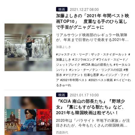
2021.12.27 08:00
映画
加藤よしきの「2021年 年間ベスト映
画TOP10」 度重なる手のひら返し
で手首がグニャグニャに
リアルサウンド映画部のレギュラー執筆陣
が、年末まで日替わりで発表する2021年の
年間ベスト企画。映画、国内ドラマ、海外
加藤よしき
ドラマ、ア…
ジャスティス・リーグ：ザック・スナイダーカット
加藤よしき
ゴジラvsコング
ワイルド・スピード／
ジェットブレイク
KCIA 南山の部長たち
モータルコ
ンバット
シャン・チー／テン・リングスの伝説
整
形水
マリグナント 狂暴な悪夢
レイジング・ファイ
ア
2021年年間ベスト
2021ベスト映画
ベイビーわ
るきゅーれ
2021.01.17 10:00
映画
『KCIA 南山の部長たち』『野球少
女』『藁にもすがる獣たち』など、
2021年も韓国映画は粒ぞろい！
2020年は『パラサイト 半地下の家族』が注
目されたが、今年もたくさんの韓国映画が
上映される。その中から、いくつかピック
西森路代
アップし…