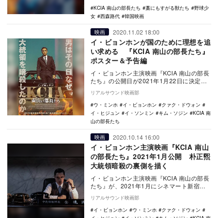
KCIA 南山の部長たち
藁にもすがる獣たち
野球少
女
西森路代
韓国映画
2020.11.02 18:00
映画
イ・ビョンホンが国のために理想を追
い求める 『KCIA 南山の部長たち』
ポスター＆予告編
イ・ビョンホン主演映画『KCIA 南山の部長
たち』の公開日が2021年1月22日に決定
し、ポスタービジュアルと予告編が公開さ
リアルサウンド映画部
れた…
ウ・ミンホ
イ・ビョンホン
クァク・ドウォン
イ・ヒジュン
イ・ソンミン
キム・ソジン
KCIA 南
山の部長たち
2020.10.14 16:00
映画
イ・ビョンホン主演映画『KCIA 南山
の部長たち』2021年1月公開 朴正煕
大統領暗殺の裏側を描く
イ・ビョンホン主演映画『KCIA 南山の部長
たち』が、2021年1月にシネマート新宿ほ
かにて公開されることが決定した。 本
リアルサウンド映画部
作…
イ・ビョンホン
ウ・ミンホ
クァク・ドウォン