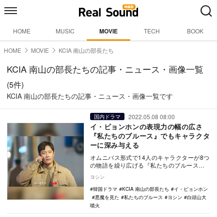
HOME
MUSIC
MOVIE
TECH
BOOK
HOME
MOVIE
KCIA 南山の部長たち
KCIA 南山の部長たちの記事・ニュース・画像一覧
(5件)
KCIA 南山の部長たちの記事・ニュース・画像一覧です
2022.05.08 08:00
国内ドラマ
イ・ビョンホンの表現力の幅の広さ
『私たちのブルース』でもキャラクタ
ーに深み与える
オムニバス形式で14人のキャラクターが8つ
の物語を繰り広げる『私たちのブルース』
（Netflixで配信中）。人気脚本家ノ・ヒギ
ヨシン
ョ…
韓国ドラマ
KCIA 南山の部長たち
イ・ビョンホン
悪魔を見た
私たちのブルース
ヨシン
白頭山大
噴火