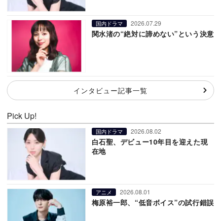
2026.07.29
国内ドラマ
関水渚の“絶対に諦めない”という決意
インタビュー記事一覧
Pick Up!
2026.08.02
国内ドラマ
白石聖、デビュー10年目を迎えた現
在地
2026.08.01
アニメ
梅原裕一郎、“低音ボイス”の試行錯誤