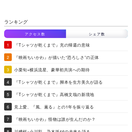
ランキング
アクセス数
シェア数
『Tシャツが乾くまで』充の帰還の意味
『映画ちいかわ』が描いた“恐ろしさ”の正体
小栗旬×横浜流星、豪華初共演への期待
『Tシャツが乾くまで』脚本を生方美久が語る
『Tシャツが乾くまで』高橋文哉の新境地
見上愛、『風、薫る』との1年を振り返る
『映画ちいかわ』怪物は誰が生んだのか？
川﨑桜×小川彩、乃木坂46の未来を語る