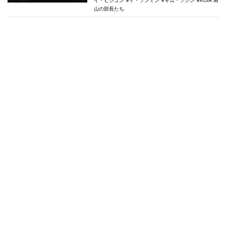
イ・ヒジュン
イ・ソンミン
キム・ソジン
KCIA 南
山の部長たち