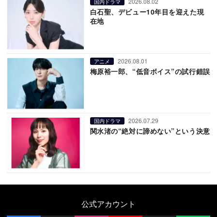
2026.08.02
国内ドラマ
白石聖、デビュー10年目を迎えた現
在地
2026.08.01
アニメ
梅原裕一郎、“低音ボイス”の試行錯誤
2026.07.29
国内ドラマ
関水渚の“絶対に諦めない”という決意
公式アカウント