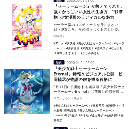
2020.05.03 08:00
漫画
『セーラームーン』が教えてくれた、
強くかっこいい女性の生き方 “戦隊
物”少女漫画のラディカルな魅力
セーラー型のコスチュームを身にまとい、
戦う少女たち。その凛々しくも美しい姿
は、途方もなく鮮烈だった。キラキラとし
嵯峨景子
た物語は、プリズ…
アニメ
講談社
美少女戦士セーラームーン
セーラ
ームーン
少女漫画
武内直子
嵯峨景子
なかよし
月野うさぎ
ぱふ
かがみあきら
2020.04.24 06:00
映画
『美少女戦士セーラームーン
Eternal』特報＆ビジュアル公開 松
岡禎丞が物語の鍵を握る役柄に
9月11日に公開される劇場版『美少女戦士セ
ーラームーンEternal』《前編》の特報映像
とティザービジュアルが公開された。 …
リアルサウンド映画部
美少女戦士セーラームーン
三石琴乃
伊藤静
小清
水亜美
野島健児
美少女戦士セーラームーン
Eternal
武内直子
今千秋
金元寿子
佐藤利奈
福
圓美里