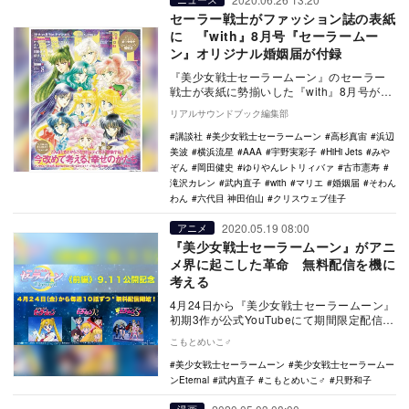
セーラー戦士がファッション誌の表紙
に 『with』8月号『セーラームー
ン』オリジナル婚姻届が付録
『美少女戦士セーラームーン』のセーラー
戦士が表紙に勢揃いした『with』8月号が6
月27日に発売された。また、付録として
リアルサウンドブック編集部
『美少女…
講談社
美少女戦士セーラームーン
高杉真宙
浜辺
美波
横浜流星
AAA
宇野実彩子
HiHi Jets
みや
ぞん
岡田健史
ゆりやんレトリィバァ
古市憲寿
滝沢カレン
武内直子
with
マリエ
婚姻届
そわん
わん
六代目 神田伯山
クリスウェブ佳子
2020.05.19 08:00
アニメ
『美少女戦士セーラームーン』がアニ
メ界に起こした革命 無料配信を機に
考える
4月24日から『美少女戦士セーラームーン』
初期3作が公式YouTubeにて期間限定配信が
開始され、Twitterでも大きな話題と…
こもとめいこ♂
美少女戦士セーラームーン
美少女戦士セーラームー
ンEternal
武内直子
こもとめいこ♂
只野和子