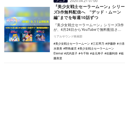
2020.04.21 07:00
アニメ
『美少女戦士セーラームーン』シリー
ズ3作無料配信へ “デッド・ムーン
編”までを毎週10話ずつ
『美少女戦士セーラームーン』シリーズ3作
が、4月24日からYouTubeで無料配信され
ることが決定した。 1991年から19…
リアルサウンド映画部
美少女戦士セーラームーン
三石琴乃
伊藤静
小清
水亜美
野島健児
美少女戦士セーラームーン
Eternal
武内直子
今千秋
金元寿子
佐藤利奈
福
圓美里