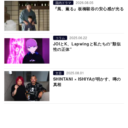
2026.08.05
国内ドラマ
『風、薫る』板橋駿谷の安心感が光る
2025.06.22
コラム
JOIとK、Lapwingと私たちの“類似
性の正体”
2025.08.01
文芸
SHINTANI × ISHIYAが明かす、噂の
真相