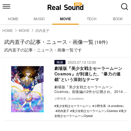
HOME
MUSIC
MOVIE
TECH
BOOK
HOME
MOVIE
武内直子
武内直子の記事・ニュース・画像一覧
(18件)
武内直子の記事・ニュース・画像一覧です
2023.07.13 12:00
映画
劇場版『美少女戦士セーラームーン
Cosmos』が到達した、“暴力の連
鎖”という深刻なテーマ
劇場版『美少女戦士セーラームーン
Cosmos』前後編の2作が公開され、2014年
からのTV、配信アニメシリーズ『美少女戦
小野寺系（k.onodera）
士セーラ…
美少女戦士セーラームーン
小野寺系（k.onodera）
武内直子
美少女戦士セーラームーンCosmos
美少
女戦士セーラームーンCrystal