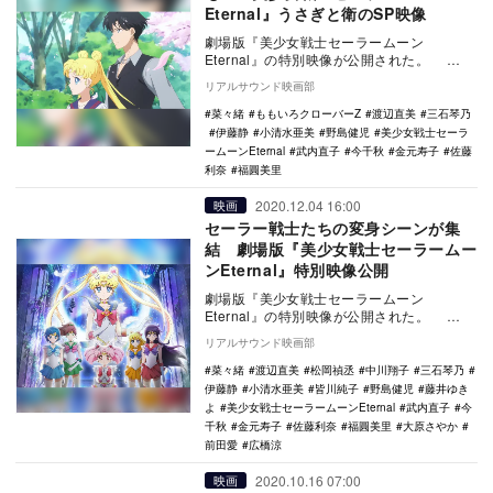
Eternal』うさぎと衛のSP映像
劇場版『美少女戦士セーラームーン
Eternal』の特別映像が公開された。
1991年から1997年にわたり少女漫画雑誌
リアルサウンド映画部
『なか…
菜々緒
ももいろクローバーZ
渡辺直美
三石琴乃
伊藤静
小清水亜美
野島健児
美少女戦士セーラ
ームーンEternal
武内直子
今千秋
金元寿子
佐藤
利奈
福圓美里
2020.12.04 16:00
映画
セーラー戦士たちの変身シーンが集
結 劇場版『美少女戦士セーラームー
ンEternal』特別映像公開
劇場版『美少女戦士セーラームーン
Eternal』の特別映像が公開された。
1991年から1997年にわたり少女漫画雑誌
リアルサウンド映画部
『なか…
菜々緒
渡辺直美
松岡禎丞
中川翔子
三石琴乃
伊藤静
小清水亜美
皆川純子
野島健児
藤井ゆき
よ
美少女戦士セーラームーンEternal
武内直子
今
千秋
金元寿子
佐藤利奈
福圓美里
大原さやか
前田愛
広橋涼
2020.10.16 07:00
映画