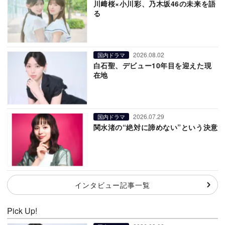
川﨑桜×小川彩、乃木坂46の未来を語
る
2026.08.02
国内ドラマ
白石聖、デビュー10年目を迎えた現
在地
2026.07.29
国内ドラマ
関水渚の“絶対に諦めない”という決意
インタビュー記事一覧
Pick Up!