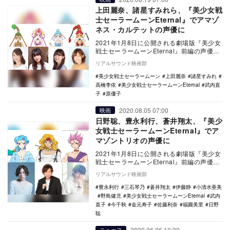
上田麗奈、諸星すみれら、『美少女戦
士セーラームーンEternal』でアマゾ
ネス・カルテットの声優に
2021年1月8日に公開される劇場版『美少女
戦士セーラームーンEternal』前編の声優と
して、上田麗奈、諸星すみれ、原優子、
リアルサウンド映画部
高…
美少女戦士セーラームーン
上田麗奈
諸星すみれ
高橋李依
美少女戦士セーラームーンEternal
武内直
子
原優子
2020.08.05 07:00
映画
日野聡、豊永利行、蒼井翔太、『美少
女戦士セーラームーンEternal』でア
マゾントリオの声優に
2021年1月8日に公開される劇場版『美少女
戦士セーラームーンEternal』前編の声優と
して、日野聡、豊永利行、蒼井翔太が出
リアルサウンド映画部
演…
豊永利行
三石琴乃
蒼井翔太
伊藤静
小清水亜美
野島健児
美少女戦士セーラームーンEternal
武内
直子
今千秋
金元寿子
佐藤利奈
福圓美里
日野
聡
2020.06.26 13:20
ニュース