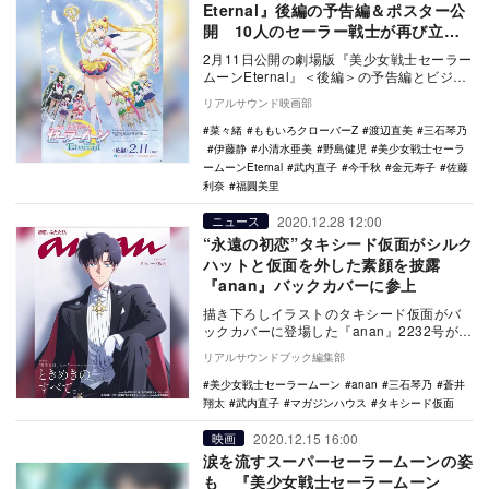
Eternal』後編の予告編＆ポスター公
開 10人のセーラー戦士が再び立ち
上がる
2月11日公開の劇場版『美少女戦士セーラー
ムーンEternal』＜後編＞の予告編とビジュ
アルが公開された。 1991年から1…
リアルサウンド映画部
菜々緒
ももいろクローバーZ
渡辺直美
三石琴乃
伊藤静
小清水亜美
野島健児
美少女戦士セーラ
ームーンEternal
武内直子
今千秋
金元寿子
佐藤
利奈
福圓美里
2020.12.28 12:00
ニュース
“永遠の初恋”タキシード仮面がシルク
ハットと仮面を外した素顔を披露
『anan』バックカバーに参上
描き下ろしイラストのタキシード仮面がバ
ックカバーに登場した『anan』2232号が、
1月6日にマガジンハウスより発売される。
リアルサウンドブック編集部
…
美少女戦士セーラームーン
anan
三石琴乃
蒼井
翔太
武内直子
マガジンハウス
タキシード仮面
2020.12.15 16:00
映画
涙を流すスーパーセーラームーンの姿
も 『美少女戦士セーラームーン