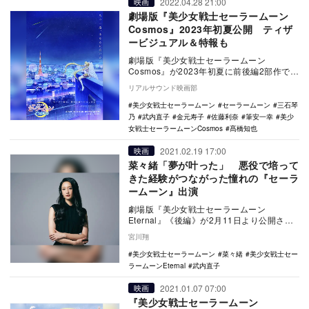
2022.04.28 21:00
映画
劇場版『美少女戦士セーラームーン
Cosmos』2023年初夏公開 ティザ
ービジュアル＆特報も
劇場版『美少女戦士セーラームーン
Cosmos』が2023年初夏に前後編2部作で公
開されることが決定。あわせてティザービ
リアルサウンド映画部
ジュアルと…
美少女戦士セーラームーン
セーラームーン
三石琴
乃
武内直子
金元寿子
佐藤利奈
筆安一幸
美少
女戦士セーラームーンCosmos
髙橋知也
2021.02.19 17:00
映画
菜々緒「夢が叶った」 悪役で培って
きた経験がつながった憧れの『セーラ
ームーン』出演
劇場版『美少女戦士セーラームーン
Eternal』《後編》が2月11日より公開され
ている。90年代に『なかよし』（講談社
宮川翔
刊）で連載…
美少女戦士セーラームーン
菜々緒
美少女戦士セー
ラームーンEternal
武内直子
2021.01.07 07:00
映画
『美少女戦士セーラームーン