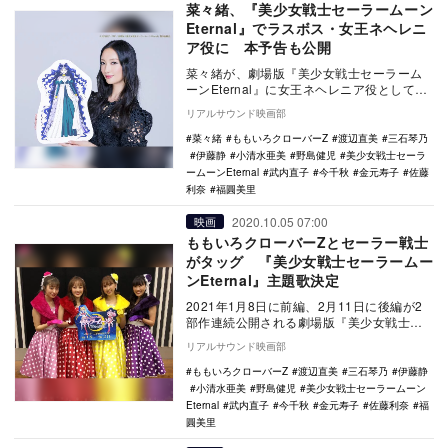
菜々緒、『美少女戦士セーラームーン
Eternal』でラスボス・女王ネヘレニ
ア役に 本予告も公開
菜々緒が、劇場版『美少女戦士セーラーム
ーンEternal』に女王ネヘレニア役として出
演することが決定。あわせて本ポスターと
リアルサウンド映画部
本予告…
菜々緒
ももいろクローバーZ
渡辺直美
三石琴乃
伊藤静
小清水亜美
野島健児
美少女戦士セーラ
ームーンEternal
武内直子
今千秋
金元寿子
佐藤
利奈
福圓美里
2020.10.05 07:00
映画
ももいろクローバーZとセーラー戦士
がタッグ 『美少女戦士セーラームー
ンEternal』主題歌決定
2021年1月8日に前編、2月11日に後編が2
部作連続公開される劇場版『美少女戦士セ
ーラームーンEternal』の主題歌が、もも…
リアルサウンド映画部
ももいろクローバーZ
渡辺直美
三石琴乃
伊藤静
小清水亜美
野島健児
美少女戦士セーラームーン
Eternal
武内直子
今千秋
金元寿子
佐藤利奈
福
圓美里