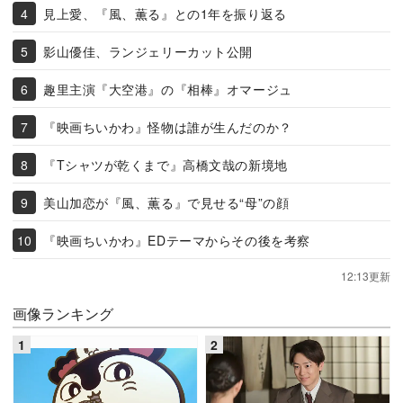
見上愛、『風、薫る』との1年を振り返る
影山優佳、ランジェリーカット公開
趣里主演『大空港』の『相棒』オマージュ
『映画ちいかわ』怪物は誰が生んだのか？
『Tシャツが乾くまで』高橋文哉の新境地
美山加恋が『風、薫る』で見せる“母”の顔
『映画ちいかわ』EDテーマからその後を考察
12:13更新
画像ランキング