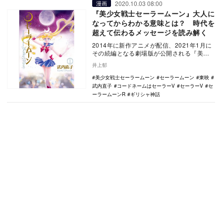
2020.10.03 08:00
漫画
『美少女戦士セーラームーン』大人に
なってからわかる意味とは？ 時代を
超えて伝わるメッセージを読み解く
2014年に新作アニメが配信、2021年1月に
その続編となる劇場版が公開される『美少
女戦士セーラームーン』。その人気は衰え
井上郁
知らず…
美少女戦士セーラームーン
セーラームーン
東映
武内直子
コードネームはセーラーV
セーラーV
セ
ーラームーンR
ギリシャ神話