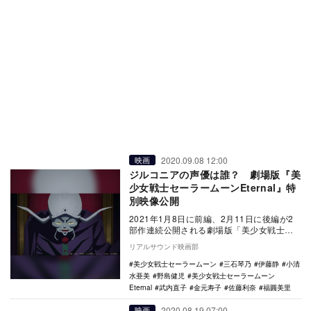
2020.09.08 12:00
映画
ジルコニアの声優は誰？ 劇場版『美
少女戦士セーラームーンEternal』特
別映像公開
2021年1月8日に前編、2月11日に後編が2
部作連続公開される劇場版「美少女戦士セ
ーラームーンEternal」。本作最大の敵に…
リアルサウンド映画部
美少女戦士セーラームーン
三石琴乃
伊藤静
小清
水亜美
野島健児
美少女戦士セーラームーン
Eternal
武内直子
金元寿子
佐藤利奈
福圓美里
2020.08.19 07:00
映画