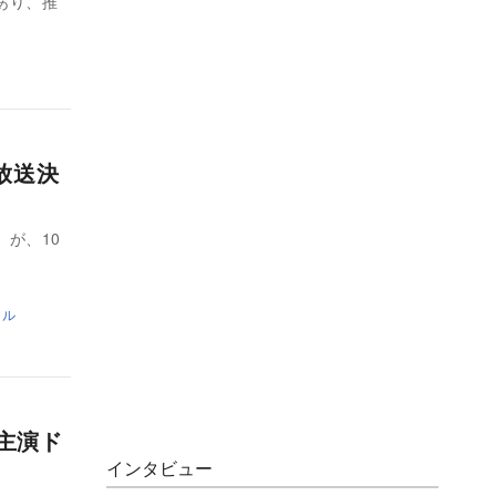
あり、推
放送決
が、10
トル
主演ド
インタビュー