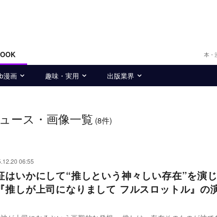
BOOK
本・
eb漫画
趣味・実用
出版業界
ュース・画像一覧
(8件)
.12.20 06:55
征はいかにして“推しという神々しい存在”を演
『推しが上司になりまして フルスロットル』の