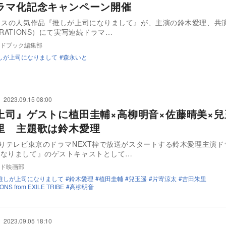
ラマ化記念キャンペーン開催
クスの人気作品『推しが上司になりまして』が、主演の鈴木愛理、共
ERATIONS）にて実写連続ドラマ…
ドブック編集部
しが上司になりまして
森永いと
2023.09.15 08:00
上司』ゲストに植田圭輔×高柳明音×佐藤晴美×兒
里 主題歌は鈴木愛理
よりテレビ東京のドラマNEXT枠で放送がスタートする鈴木愛理主演ド
になりまして』のゲストキャストとして…
ド映画部
推しが上司になりまして
鈴木愛理
植田圭輔
兒玉遥
片寄涼太
吉田朱里
NS from EXILE TRIBE
高柳明音
2023.09.05 18:10