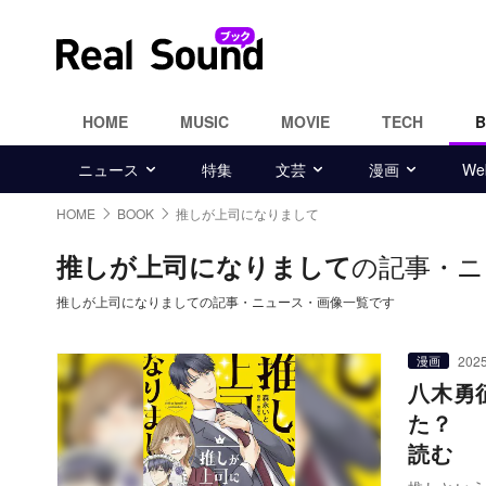
HOME
MUSIC
MOVIE
TECH
ニュース
特集
文芸
漫画
W
HOME
BOOK
推しが上司になりまして
の記事・ニ
推しが上司になりまして
推しが上司になりましての記事・ニュース・画像一覧です
2025
漫画
八木勇
た？ 
読む