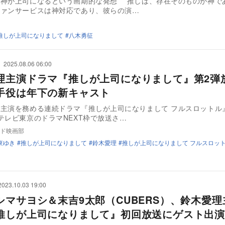
う神が上司になるという画期的な発想 推しは、存在そのものが神で
ファンサービスは神対応であり、彼らの演…
推しが上司になりまして
八木勇征
2025.08.06 06:00
理主演ドラマ『推しが上司になりまして』第2弾
手役は年下の新キャスト
主演を務める連続ドラマ『推しが上司になりまして フルスロットル』
テレビ東京のドラマNEXT枠で放送さ…
ド映画部
東ゆき
推しが上司になりまして
鈴木愛理
推しが上司になりまして フルスロッ
2023.10.03 19:00
シマサヨシ＆末吉9太郎（CUBERS）、鈴木愛理
推しが上司になりまして』初回放送にゲスト出演