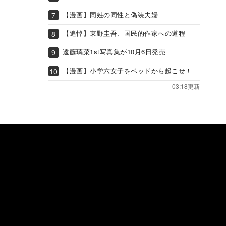
【漫画】同姓の同性と偽装夫婦
【追悼】東野圭吾、国民的作家への道程
遠藤璃菜1st写真集が10月6日発売
【漫画】小学六女子をベッドから起こせ！
03:18更新