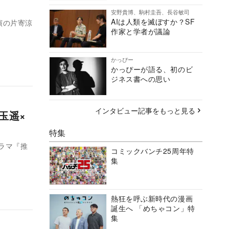
安野貴博、駒村圭吾、長谷敏司
AIは人類を滅ぼすか？SF
演の片寄涼
作家と学者が議論
かっぴー
かっぴーが語る、初のビ
ジネス書への思い
インタビュー記事をもっと見る
玉遥×
特集
ラマ『推
コミックバンチ25周年特
集
熱狂を呼ぶ新時代の漫画
誕生へ 「めちゃコン」特
集