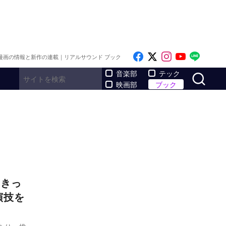
Like on Facebook
Follow on x
Follow on I
Follow o
Follo
漫画の情報と新作の連載｜リアルサウンド ブック
サ
音楽部
テック
映画部
ブック
じきっ
演技を