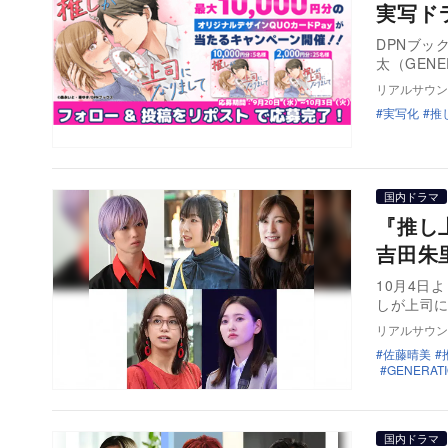
実写ド
DPNブッ
太（GEN
リアルサウン
実写化
推
国内ドラマ
『推し
吉田朱
10月4日
しが上司
リアルサウン
佐藤晴美
GENERATIO
国内ドラマ