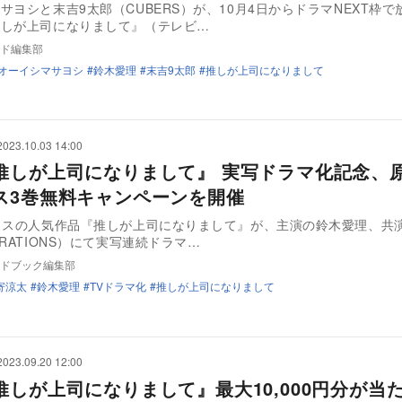
サヨシと末吉9太郎（CUBERS）が、10月4日からドラマNEXT枠で
推しが上司になりまして』（テレビ…
ド編集部
オーイシマサヨシ
鈴木愛理
末吉9太郎
推しが上司になりまして
2023.10.03 14:00
推しが上司になりまして』 実写ドラマ化記念、
ス3巻無料キャンペーンを開催
クスの人気作品『推しが上司になりまして』が、主演の鈴木愛理、共
ERATIONS）にて実写連続ドラマ…
ドブック編集部
寄涼太
鈴木愛理
TVドラマ化
推しが上司になりまして
2023.09.20 12:00
推しが上司になりまして』最大10,000円分が当