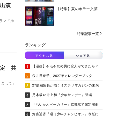
ら出演
【特集】夏のホラー文芸
ラマ『推
特集記事一覧
ランキング
アクセス数
シェア数
【漫画】不老不死の男に恋人ができたら？
定 共
桜井日奈子、2027年カレンダーブック
りまして』
27歳編集長が描くミステリマガジンの未来
乃木坂46井上和『少年サンデー』登場
「ちいかわベーカリー」京都駅で限定開催
賀喜遥香『週刊少年チャンピオン』表紙に