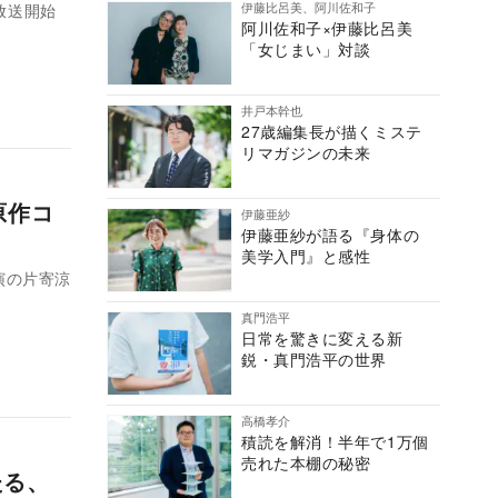
伊藤比呂美、阿川佐和子
放送開始
阿川佐和子×伊藤比呂美
「女じまい」対談
井戸本幹也
27歳編集長が描くミステ
リマガジンの未来
原作コ
伊藤亜紗
伊藤亜紗が語る『身体の
美学入門』と感性
演の片寄涼
真門浩平
日常を驚きに変える新
鋭・真門浩平の世界
高橋孝介
積読を解消！半年で1万個
売れた本棚の秘密
たる、