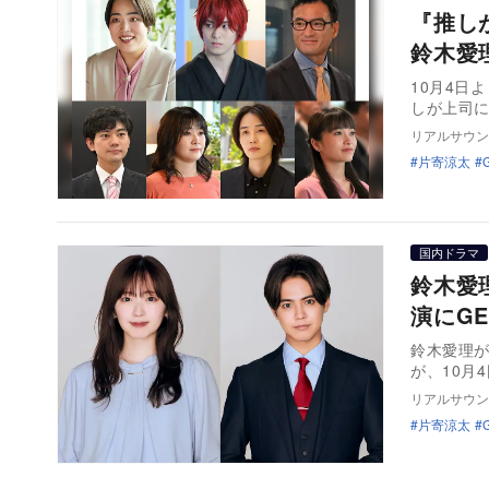
『推し
鈴木愛
10月4日
しが上司
リアルサウン
片寄涼太
国内ドラマ
鈴木愛
演にGE
鈴木愛理
が、10月
リアルサウン
片寄涼太