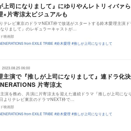
が上司になりまして』にゆりやんレトリィバァ
理×片寄涼太ビジュアルも
よりテレビ東京のドラマNEXT枠で放送がスタートする鈴木愛理主演ド
になりまして』のレギュラーキャストが…
ド映画部
GENERATIONS from EXILE TRIBE
鈴木愛理
推しが上司になりまして
2023.08.25 06:00
理主演で『推しが上司になりまして』連ドラ化決
NERATIONS 片寄涼太
が主演を務め、共演に片寄涼太を迎えた連続ドラマ『推しが上司にな
4日よりテレビ東京のドラマNEXT枠で…
ド映画部
GENERATIONS from EXILE TRIBE
鈴木愛理
推しが上司になりまして