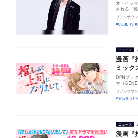
オーイシマ
される『
リアルサウン
CUBERS
ニュース
漫画『
ミック
DPNブッ
太（GEN
リアルサウン
実写化
片
ニュース
漫画『