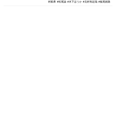
村航希
松尾諭
木下ほうか
北村有起哉
板尾創路