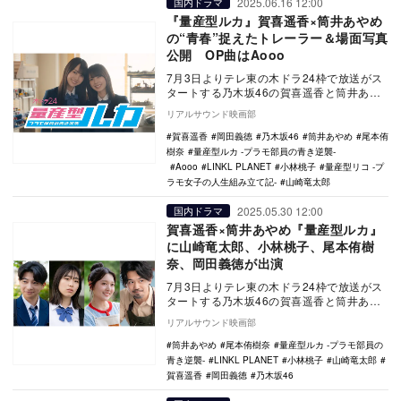
2025.06.16 12:00
国内ドラマ
『量産型ルカ』賀喜遥香×筒井あやめ
の“青春”捉えたトレーラー＆場面写真
公開 OP曲はAooo
7月3日よりテレ東の木ドラ24枠で放送がス
タートする乃木坂46の賀喜遥香と筒井あや
めのW主演ドラマ『量産型ルカ -プラモ部員
リアルサウンド映画部
の青…
賀喜遥香
岡田義徳
乃木坂46
筒井あやめ
尾本侑
樹奈
量産型ルカ -プラモ部員の青き逆襲-
Aooo
LINKL PLANET
小林桃子
量産型リコ -プ
ラモ女子の人生組み立て記-
山崎竜太郎
2025.05.30 12:00
国内ドラマ
賀喜遥香×筒井あやめ『量産型ルカ』
に山崎竜太郎、小林桃子、尾本侑樹
奈、岡田義徳が出演
7月3日よりテレ東の木ドラ24枠で放送がス
タートする乃木坂46の賀喜遥香と筒井あや
めのW主演ドラマ『量産型ルカ -プラモ部員
リアルサウンド映画部
の青…
筒井あやめ
尾本侑樹奈
量産型ルカ -プラモ部員の
青き逆襲-
LINKL PLANET
小林桃子
山崎竜太郎
賀喜遥香
岡田義徳
乃木坂46