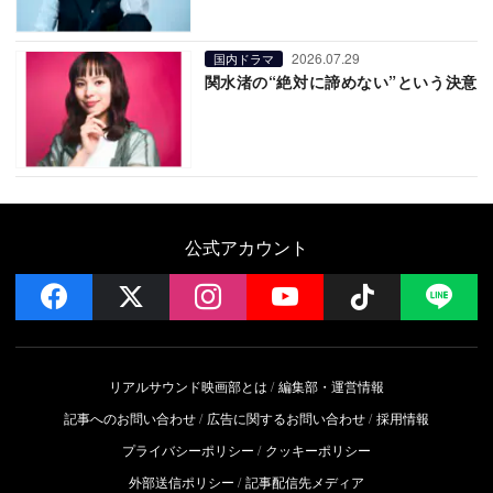
2026.07.29
国内ドラマ
関水渚の“絶対に諦めない”という決意
公式アカウント
facebook
x
instagram
YouTube
Follow on 
LI
リアルサウンド映画部とは
編集部・運営情報
記事へのお問い合わせ
広告に関するお問い合わせ
採用情報
プライバシーポリシー
クッキーポリシー
外部送信ポリシー
記事配信先メディア