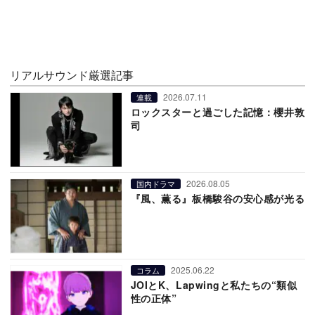
リアルサウンド厳選記事
2026.07.11
連載
ロックスターと過ごした記憶：櫻井敦
司
2026.08.05
国内ドラマ
『風、薫る』板橋駿谷の安心感が光る
2025.06.22
コラム
JOIとK、Lapwingと私たちの“類似
性の正体”