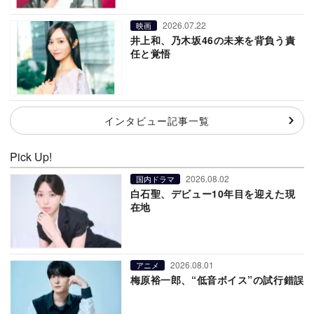
2026.07.22
映画
井上和、乃木坂46の未来を背負う責
任と覚悟
インタビュー記事一覧
Pick Up!
2026.08.02
国内ドラマ
白石聖、デビュー10年目を迎えた現
在地
2026.08.01
アニメ
梅原裕一郎、“低音ボイス”の試行錯誤