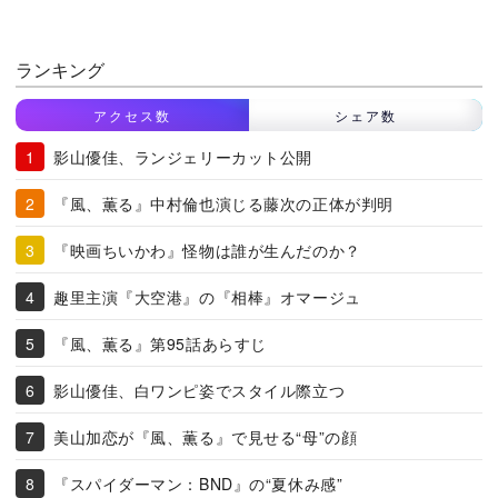
ランキング
アクセス数
シェア数
影山優佳、ランジェリーカット公開
『風、薫る』中村倫也演じる藤次の正体が判明
『映画ちいかわ』怪物は誰が生んだのか？
趣里主演『大空港』の『相棒』オマージュ
『風、薫る』第95話あらすじ
影山優佳、白ワンピ姿でスタイル際立つ
美山加恋が『風、薫る』で見せる“母”の顔
『スパイダーマン：BND』の“夏休み感”