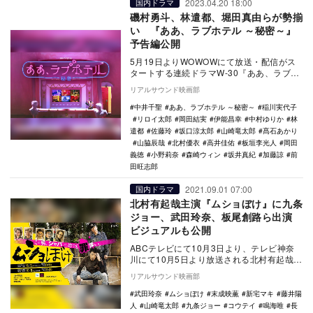
2023.04.20 18:00
国内ドラマ
磯村勇斗、林遣都、堀田真由らが勢揃
い 『ああ、ラブホテル ～秘密～』
予告編公開
5月19日よりWOWOWにて放送・配信がス
タートする連続ドラマW-30『ああ、ラブホ
テル ～秘密～』の全エピソードを網羅した
リアルサウンド映画部
予告…
中井千聖
ああ、ラブホテル ～秘密～
稲川実代子
リロイ太郎
岡田結実
伊能昌幸
中村ゆりか
林
遣都
佐藤玲
坂口涼太郎
山崎竜太郎
髙石あかり
山脇辰哉
北村優衣
高井佳佑
板垣李光人
岡田
義徳
小野莉奈
森崎ウィン
坂井真紀
加藤諒
前
田旺志郎
2021.09.01 07:00
国内ドラマ
北村有起哉主演『ムショぼけ』に九条
ジョー、武田玲奈、板尾創路ら出演
ビジュアルも公開
ABCテレビにて10月3日より、テレビ神奈
川にて10月5日より放送される北村有起哉主
演ドラマ『ムショぼけ』の主要キャストが
リアルサウンド映画部
発表さ…
武田玲奈
ムショぼけ
末成映薫
新宅マキ
藤井陽
人
山崎竜太郎
九条ジョー
コウテイ
鳴海唯
長