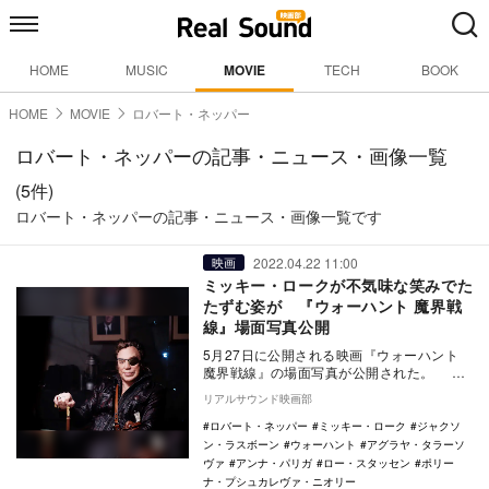
HOME
MUSIC
MOVIE
TECH
BOOK
HOME
MOVIE
ロバート・ネッパー
ロバート・ネッパーの記事・ニュース・画像一覧
(5件)
ロバート・ネッパーの記事・ニュース・画像一覧です
2022.04.22 11:00
映画
ミッキー・ロークが不気味な笑みでた
たずむ姿が 『ウォーハント 魔界戦
線』場面写真公開
5月27日に公開される映画『ウォーハント
魔界戦線』の場面写真が公開された。 本
作は、第2次世界大戦末期を舞台にしたアク
リアルサウンド映画部
ショ…
ロバート・ネッパー
ミッキー・ローク
ジャクソ
ン・ラスボーン
ウォーハント
アグラヤ・タラーソ
ヴァ
アンナ・パリガ
ロー・スタッセン
ポリー
ナ・プシュカレヴァ・ニオリー