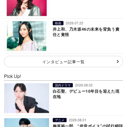
2026.07.22
映画
井上和、乃木坂46の未来を背負う責
任と覚悟
インタビュー記事一覧
Pick Up!
2026.08.02
国内ドラマ
白石聖、デビュー10年目を迎えた現
在地
2026.08.01
アニメ
梅原裕一郎、“低音ボイス”の試行錯誤