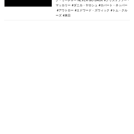
ク・リーチャー NEVER GO BACK
クリストファー・
マッカリー
ダニカ・ヤロシュ
ロバート・ネッパー
アウトロー
エドワード・ズウィック
トム・クル
ーズ
来日