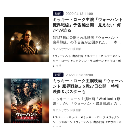
2022.04.13 11:00
映画
ミッキー・ローク主演『ウォーハント
魔界戦線』予告編公開 見えない“何
か”が迫る
5月27日に公開される映画『ウォーハント
魔界戦線』の予告編が公開された。 本作
は、第2次世界大戦末期を舞台にしたアクシ
リアルサウンド映画部
ョン…
ウォーハント 魔界戦線
ロバート・ネッパー
ミッ
キー・ローク
ジャクソン・ラスボーン
マウロ・ボ
レッリ
2022.03.28 15:00
映画
ミッキー・ローク主演映画『ウォーハ
ント 魔界戦線』5月27日公開 特報
映像＆ポスターも
ミッキー・ローク主演映画『WarHunt（原
題）』が、『ウォーハント 魔界戦線』の邦
題で5月27日に公開されることが決定。あわ
リアルサウンド映画部
せ…
ロバート・ネッパー
ミッキー・ローク
ジャクソ
ン・ラスボーン
ウォーハント 魔界戦線
マウロ・ボ
レッリ