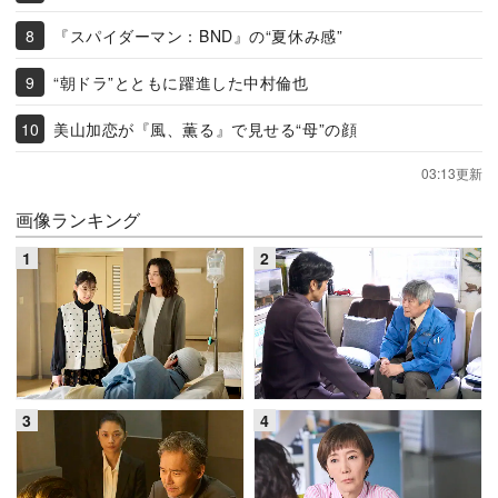
『スパイダーマン：BND』の“夏休み感”
“朝ドラ”とともに躍進した中村倫也
美山加恋が『風、薫る』で見せる“母”の顔
03:13更新
画像ランキング