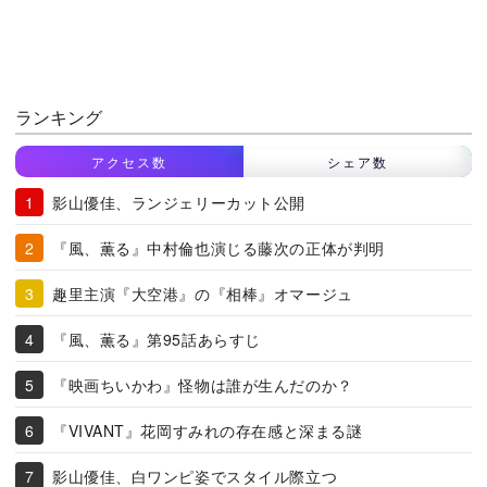
ランキング
アクセス数
シェア数
影山優佳、ランジェリーカット公開
『風、薫る』中村倫也演じる藤次の正体が判明
趣里主演『大空港』の『相棒』オマージュ
『風、薫る』第95話あらすじ
『映画ちいかわ』怪物は誰が生んだのか？
『VIVANT』花岡すみれの存在感と深まる謎
影山優佳、白ワンピ姿でスタイル際立つ