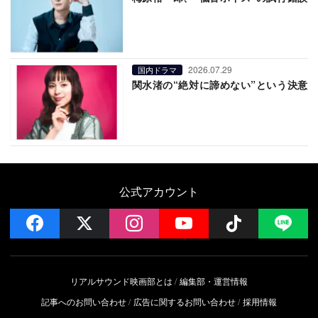
2026.07.29
国内ドラマ
関水渚の“絶対に諦めない”という決意
公式アカウント
facebook
x
instagram
YouTube
Follow on 
LI
リアルサウンド映画部とは
編集部・運営情報
記事へのお問い合わせ
広告に関するお問い合わせ
採用情報