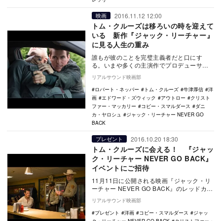
2016.11.12 12:00
映画
トム・クルーズは移ろいの時を迎えて
いる 新作『ジャック・リーチャー』
に見る人生の重み
誰もが彼のことを完璧主義者だと口にす
る。いまや多くの主演作でプロデューサー
も兼任するトム・クルーズは、19歳でスク
リアルサウンド映画部
リーン・デビュ…
ロバート・ネッパー
トム・クルーズ
牛津厚信
洋
画
エドワード・ズウィック
アウトロー
クリスト
ファー・マッカリー
コビー・スマルダース
ダニ
カ・ヤロシュ
ジャック・リーチャー NEVER GO
BACK
2016.10.20 18:30
プレゼント
トム・クルーズに会える！ 『ジャッ
ク・リーチャー NEVER GO BACK』
イベントにご招待
11月11日に公開される映画『ジャック・リ
ーチャー NEVER GO BACK』のレッドカー
ペット・イベントが、11月9日に六本…
リアルサウンド映画部
プレゼント
洋画
コビー・スマルダース
ジャッ