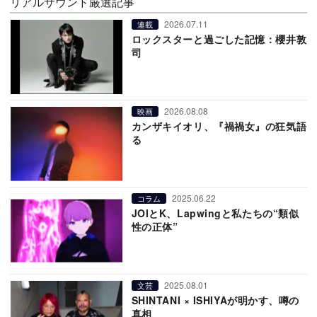
リアルサウンド厳選記事
2026.07.11
連載
ロックスターと過ごした記憶：櫻井敦
司
2026.08.08
映画
カンザキイオリ、『禍禍女』の狂気語
る
2025.06.22
コラム
JOIとK、Lapwingと私たちの“類似
性の正体”
2025.08.01
文芸
SHINTANI × ISHIYAが明かす、噂の
真相