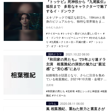
『トッケビ』死神役から『九尾狐伝』
狐役まで 多彩なキャラクターで魅了
するイ・ドンウク
エキゾチックで端正な顔立ち、184cmと長
身のビジュアルから、独特な世界観をまと
い、観る者を惹きつけるイ・ドンウク。
かわむらあみり
1981年1…
マイガール
トッケビ～君がくれた愛しい日々～
イ・ドンウク
ハッピーニューイヤー
かわむらあみ
り
九尾狐＜クミホ＞伝～不滅の愛～
ア・ショッ
プ・オブ・キラーズ
2021.10.22 08:00
国内ドラマ
『和田家の男たち』で3年ぶり連ドラ
主演 相葉雅紀の演技の魅力は“親近
感”と“安心感”にあり
結婚報告が話題となり、さらに注目を集め
ている相葉雅紀。2021年10月期・金曜ナイ
トドラマ『和田家の男たち』で、テレビ朝
北村有
日で3年…
和田家の男たち
北村有
僕とシッポと神楽坂
相葉
雅紀
マイガール
2020.08.11 06:00
コラム
嵐 相葉雅紀、重ねた努力と素直さが