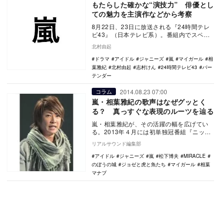
もたらした確かな“演技力” 俳優とし
ての魅力を主演作などから考察
8月22日、23日に放送される『24時間テレ
ビ43』（日本テレビ系）。番組内でスペシ
ャルヒューマンストーリーとして『誰も知
北村由起
らない…
ドラマ
アイドル
ジャニーズ
嵐
マイガール
相
葉雅紀
北村由起
志村けん
24時間テレビ43
バー
テンダー
2014.08.23 07:00
コラム
嵐・相葉雅紀の歌声はなぜグッとく
る？ 真っすぐな表現のルーツを辿る
嵐・相葉雅紀が、その活躍の幅を広げてい
る。2013年４月には初単独冠番組『ニッポ
ンを元気に!! 相葉マナブ』の放送を開始、澤
リアルサウンド編集部
部佑…
アイドル
ジャニーズ
嵐
松下博夫
MIRACLE
のぼうの城
ジョゼと虎と魚たち
マイガール
相葉
マナブ