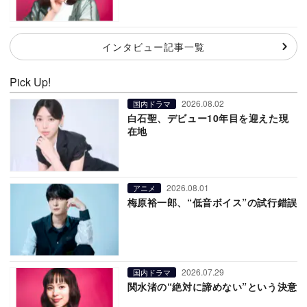
インタビュー記事一覧
Pick Up!
2026.08.02
国内ドラマ
白石聖、デビュー10年目を迎えた現
在地
2026.08.01
アニメ
梅原裕一郎、“低音ボイス”の試行錯誤
2026.07.29
国内ドラマ
関水渚の“絶対に諦めない”という決意