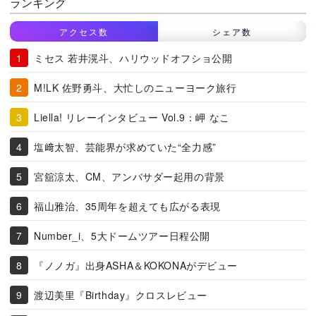
ランキング
アクセス数
シェア数
ミセス 若井滉斗、ハリウッドオフショ公開
M!LK 佐野勇斗、大忙しのニューヨーク旅行
Liella! リレーインタビュー Vol.9：岬 なこ
塩﨑太智、芸能界が求めていた“全力感”
宮舘涼太、CM、アンバサダー起用の背景
福山雅治、35周年を超えても広がる表現
Number_i、5大ドームツアー日程公開
『ノノガ』出身ASHA＆KOKONAがデビュー
渡辺美里『Birthday』クロスレビュー