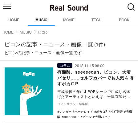
HOME
MUSIC
MOVIE
TECH
BOOK
HOME
MUSIC
ピコン
ピコンの記事・ニュース・画像一覧
(1件)
ピコンの記事・ニュース・画像一覧です
2018.11.15 08:00
コラム
有機酸、seeeeecun、ピコン、大沼
パセリ……セルフカバーでも人気を博
すボカロP
平成最後の年にJ-POPシーンで功成り名遂
げたアーティストといえば、米津玄師だろ
う。「Lemon」（TBS系ドラマ『アンナチ
リアルサウンド編集部
ュラ…
シンガー
ボーカロイド
ボカロP
小町碧音
有機
酸
seeeeecun
ピコン
大沼パセリ