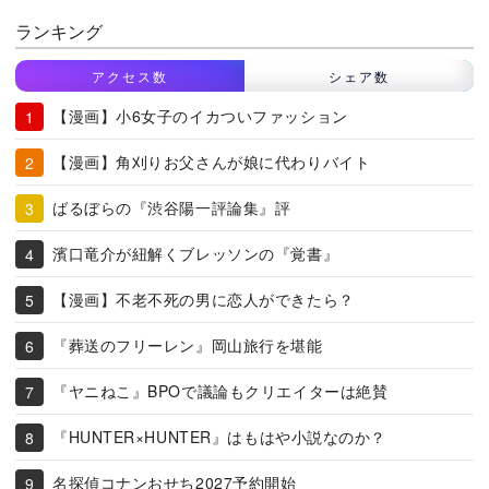
ランキング
アクセス数
シェア数
【漫画】小6女子のイカついファッション
【漫画】角刈りお父さんが娘に代わりバイト
ばるぼらの『渋谷陽一評論集』評
濱口竜介が紐解くブレッソンの『覚書』
【漫画】不老不死の男に恋人ができたら？
『葬送のフリーレン』岡山旅行を堪能
『ヤニねこ』BPOで議論もクリエイターは絶賛
『HUNTER×HUNTER』はもはや小説なのか？
名探偵コナンおせち2027予約開始