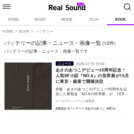
HOME
MUSIC
MOVIE
TECH
BOOK
HOME
BOOK
バッテリー
バッテリーの記事・ニュース・画像一覧
(12件)
バッテリーの記事・ニュース・画像一覧です
2026.07.10 19:04
ニュース
あさのあつこデビュー35周年記念！
人気SF小説『NO.6』の世界展が10月
に東京・銀座で開催決定
作家・あさのあつこのデビュー35周年を記
念した展覧会「NO.6の世界展」が、10月2
日から東京・銀座で開催される。累計240万
リアルサウンドブック編集部
部…
講談社
バッテリー
あさのあつこ
NO.6