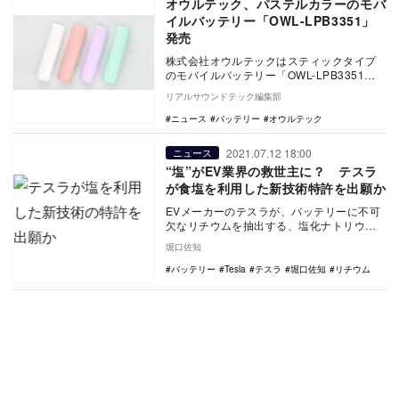
オウルテック、パステルカラーのモバ
イルバッテリー「OWL-LPB3351」
発売
株式会社オウルテックはスティックタイプ
のモバイルバッテリー「OWL-LPB3351」
を2022年5月19日より販売開始する。 …
リアルサウンドテック編集部
ニュース
バッテリー
オウルテック
2021.07.12 18:00
ニュース
“塩”がEV業界の救世主に？ テスラ
が食塩を利用した新技術特許を出願か
EVメーカーのテスラが、バッテリーに不可
欠なリチウムを抽出する、塩化ナトリウム
を利用した新技術の特許申請を行ったと米
堀口佐知
メディア『E…
バッテリー
Tesla
テスラ
堀口佐知
リチウム