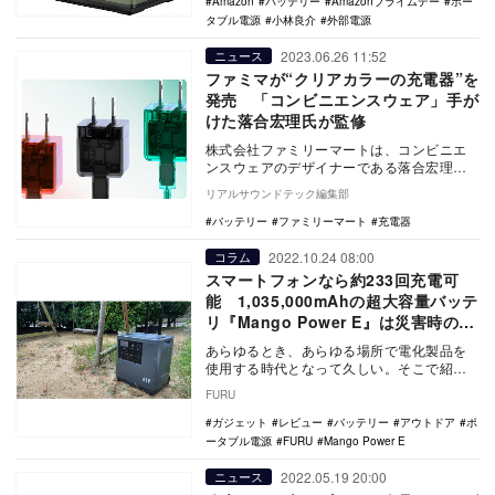
Amazon
バッテリー
Amazonプライムデー
ポー
タブル電源
小林良介
外部電源
2023.06.26 11:52
ニュース
ファミマが“クリアカラーの充電器”を
発売 「コンビニエンスウェア」手が
けた落合宏理氏が監修
株式会社ファミリーマートは、コンビニエ
ンスウェアのデザイナーである落合宏理氏
がデザイン監修した『PD20W コンセント充
リアルサウンドテック編集部
電器』を…
バッテリー
ファミリーマート
充電器
2022.10.24 08:00
コラム
スマートフォンなら約233回充電可
能 1,035,000mAhの超大容量バッテ
リ『Mango Power E』は災害時の備
えに最適
あらゆるとき、あらゆる場所で電化製品を
使用する時代となって久しい。そこで紹介
したいのが、アウトドアや災害時の備えと
FURU
して注目が集ま…
ガジェット
レビュー
バッテリー
アウトドア
ポ
ータブル電源
FURU
Mango Power E
2022.05.19 20:00
ニュース