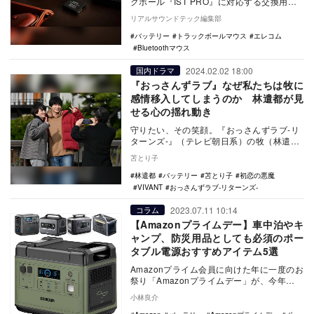
クボール『IST PRO』に対応する交換用バ
ッテリーパック『M-BP1』を、2025年5
リアルサウンドテック編集部
月…
バッテリー
トラックボールマウス
エレコム
Bluetoothマウス
2024.02.02 18:00
国内ドラマ
『おっさんずラブ』なぜ私たちは牧に
感情移入してしまうのか 林遣都が見
せる心の揺れ動き
守りたい、その笑顔。『おっさんずラブ-リ
ターンズ-』（テレビ朝日系）の牧（林遣
都）を観ていると、そう思わずにはいられ
苫とり子
ない。ドライ…
林遣都
バッテリー
苫とり子
初恋の悪魔
VIVANT
おっさんずラブ-リターンズ-
2023.07.11 10:14
コラム
【Amazonプライムデー】車中泊やキ
ャンプ、防災用品としても必須のポー
タブル電源おすすめアイテム5選
Amazonプライム会員に向けた年に一度のお
祭り「Amazonプライムデー」が、今年
2023年は7月11日～12日の48時間に…
小林良介