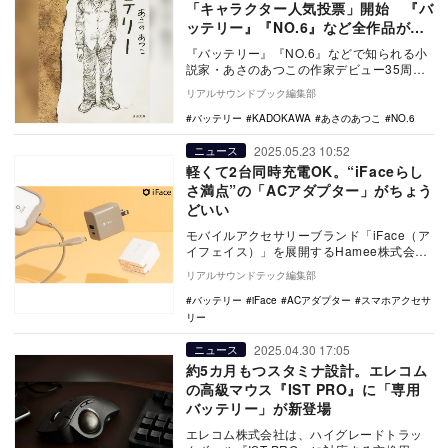
「キャラクター人気投票」開始 『バ
ッテリー』『NO.6』など全作品が対
象
『バッテリー』『NO.6』などで知られる小
説家・あさのあつこの作家デビュー35周年
を記念した「キャラクター人気投票」が実
リアルサウンドブック編集部
施される…
バッテリー
KADOKAWA
あさのあつこ
NO.6
2025.05.23 10:52
ニュース
軽くて2台同時充電OK。“iFaceらし
さ満点”の「ACアダプター」がちょう
どいい
モバイルアクセサリーブランド「iFace（ア
イフェイス）」を展開するHamee株式会社
は、『iFace GaN ACアダプター …
リアルサウンドテック編集部
バッテリー
iFace
ACアダプター
スマホアクセサ
リー
2025.04.30 17:05
ニュース
約5カ月もつスタミナ設計。エレコム
の高級マウス『IST PRO』に「専用
バッテリー」が新登場
エレコム株式会社は、ハイグレードトラッ