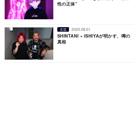
性の正体”
2025.08.01
文芸
SHINTANI × ISHIYAが明かす、噂の
真相