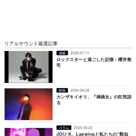
リアルサウンド厳選記事
2026.07.11
連載
ロックスターと過ごした記憶：櫻井敦
司
2026.08.08
映画
カンザキイオリ、『禍禍女』の狂気語
る
2025.06.22
コラム
JOIとK、Lapwingと私たちの“類似