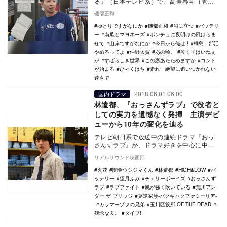
る』（日本テレビ系）で、高岩春斗（菅田
将暉）、朝吹瞬太（神木隆之介）と共に、
磯部正和
お笑いトリオ「マ…
ゆとりですがなにか
磯部正和
淵に立つ
バッテリ
ー
南瓜とマヨネーズ
ポンチョに夜明けの風はらま
せて
山岸ですがなにか
今日から俺は!!
桐島、部活
やめるってよ
仲野太賀
あの頃。
泣く子はいねぇ
が
すばらしき世界
この恋あたためますか
コント
が始まる
ひゃくはち
走れ、絶望に追いつかれない
速さで
2018.06.01 06:00
国内ドラマ
林遣都、『おっさんずラブ』で役者と
しての実力を遺憾なく発揮 主演デビ
ューから10年の変化を辿る
テレビ朝日系で放送中の連続ドラマ『おっ
さんずラブ』が、ドラマ好きを中心に中毒
者を増やしている。2016年に単発放送さ
リアルサウンド映画部
れ、今期連続…
火花
闇金ウシジマくん
林遣都
HiGH&LOW
バ
ッテリー
望月ふみ
チェリーボーイズ
おっさんず
ラブ
ラブファイト
風が強く吹いている
荒川アン
ダー ザ ブリッジ
莫逆家族-バクギャクファミーリア-
カラマーゾフの兄弟
玉川区役所 OF THE DEAD
残念な夫。
ダイブ!!