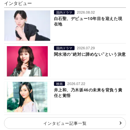
インタビュー
2026.08.02
国内ドラマ
白石聖、デビュー10年目を迎えた現
在地
2026.07.29
国内ドラマ
関水渚の“絶対に諦めない”という決意
2026.07.22
映画
井上和、乃木坂46の未来を背負う責
任と覚悟
インタビュー記事一覧