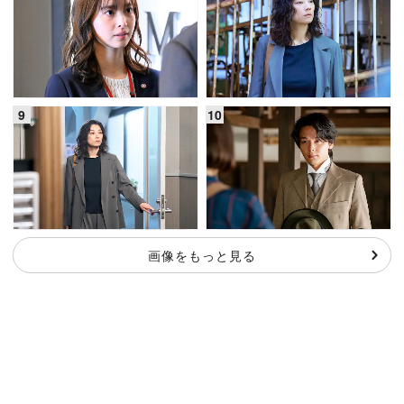
画像をもっと見る