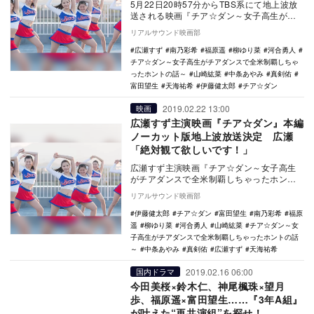
5月22日20時57分からTBS系にて地上波放
送される映画『チア☆ダン～女子高生がチ
アダンスで全米制覇しちゃったホントの話
リアルサウンド映画部
～』。…
広瀬すず
南乃彩希
福原遥
柳ゆり菜
河合勇人
チア☆ダン～女子高生がチアダンスで全米制覇しちゃ
ったホントの話～
山崎紘菜
中条あやみ
真剣佑
富田望生
天海祐希
伊藤健太郎
チア☆ダン
2019.02.22 13:00
映画
広瀬すず主演映画『チア☆ダン』本編
ノーカット版地上波放送決定 広瀬
「絶対観て欲しいです！」
広瀬すず主演映画『チア☆ダン～女子高生
がチアダンスで全米制覇しちゃったホント
の話～』が、本編ノーカット版でTBSにて
リアルサウンド映画部
地上波初放送…
伊藤健太郎
チア☆ダン
富田望生
南乃彩希
福原
遥
柳ゆり菜
河合勇人
山崎紘菜
チア☆ダン～女
子高生がチアダンスで全米制覇しちゃったホントの話
～
中条あやみ
真剣佑
広瀬すず
天海祐希
2019.02.16 06:00
国内ドラマ
今田美桜×鈴木仁、神尾楓珠×望月
歩、福原遥×富田望生……『3年A組』
が叶えた“再共演組”を探せ！