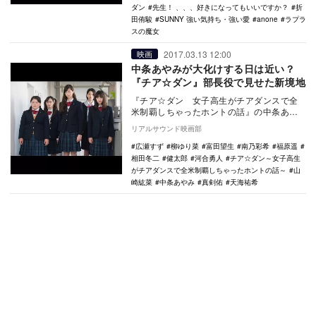
ダン
先生！ 、、、好きになってもいいですか？
折
田侑駿
SUNNY 強い気持ち・強い愛
anone
ラプラ
スの魔女
2017.03.13 12:00
映画
中条あやみが大化けする日は近い？
『チア☆ダン』部長役で見せた新境地
『チア☆ダン 女子高生がチアダンスで全
米制覇しちゃったホントの話』の中条あや
みが良い。この女優はひょっとしたら、ひ
リアルサウンド映画部
ょっとする。そ…
広瀬すず
柳ゆり菜
富田望生
南乃彩希
福原遥
相田冬二
健太郎
河合勇人
チア☆ダン～女子高生
がチアダンスで全米制覇しちゃったホントの話～
山
崎紘菜
中条あやみ
真剣佑
天海祐希