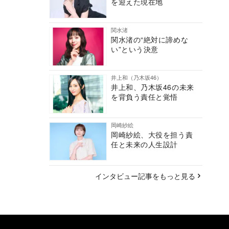
を迎えた現在地
関水渚
関水渚の“絶対に諦めな
い”という決意
井上和（乃木坂46）
井上和、乃木坂46の未来
を背負う責任と覚悟
岡崎紗絵
岡崎紗絵、大役を担う責
任と未来の人生設計
インタビュー記事をもっと見る