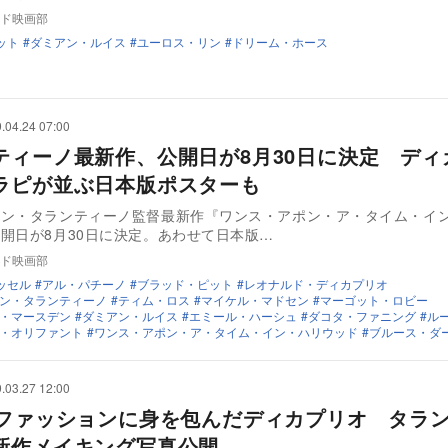
ド映画部
ット
ダミアン・ルイス
ユーロス・リン
ドリーム・ホース
.04.24 07:00
ティーノ最新作、公開日が8月30日に決定 ディ
ラピが並ぶ日本版ポスターも
ィン・タランティーノ監督最新作『ワンス・アポン・ア・タイム・イ
開日が8月30日に決定。あわせて日本版…
ド映画部
ッセル
アル・パチーノ
ブラッド・ピット
レオナルド・ディカプリオ
ン・タランティーノ
ティム・ロス
マイケル・マドセン
マーゴット・ロビー
・マースデン
ダミアン・ルイス
エミール・ハーシュ
ダコタ・ファニング
ル
・オリファント
ワンス・アポン・ア・タイム・イン・ハリウッド
ブルース・ダ
.03.27 12:00
代ファッションに身を包んだディカプリオ タラ
新作メイキング写真公開