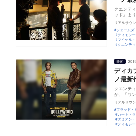
クエンテ
ッド』より
リアルサウン
ジェームズ
ティモシー
マイケル・
クエンティ
2019
映画
ディカ
ノ最新
クエンティン
が、『ワ
リアルサウン
ブラッド・
カート・ラ
ダミアン・
ティモシー