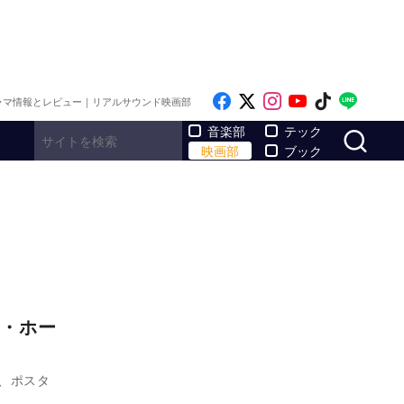
Like on Facebook
Follow on x
Follow on Inst
Follow on Y
Follow on
Follo
ラマ情報とレビュー｜リアルサウンド映画部
サ
音楽部
テック
映画部
ブック
・ホー
し、ポスタ