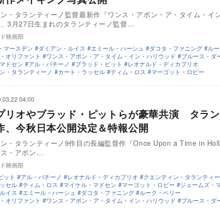
ィン・タランティーノ監督最新作『ワンス・アポン・ア・タイム・イ
、3月27日生まれのタランティーノ監督…
ド映画部
・マースデン
ダミアン・ルイス
エミール・ハーシュ
ダコタ・ファニング
ルー
・オリファント
ワンス・アポン・ア・タイム・イン・ハリウッド
ブルース・ダ
マドセン
アル・パチーノ
ブラッド・ピット
レオナルド・ディカプリオ
ン・タランティーノ
カート・ラッセル
ティム・ロス
マーゴット・ロビー
.03.22 04:00
プリオやブラッド・ピットらが豪華共演 タラン
作、今秋日本公開決定＆特報公開
・タランティーノ9作目の長編監督作『Once Upon a Time in Holl
ンス・アポン…
ド映画部
ピット
アル・パチーノ
レオナルド・ディカプリオ
クエンティン・タランティー
ッセル
ティム・ロス
マイケル・マドセン
マーゴット・ロビー
ジェームズ・
ルイス
エミール・ハーシュ
ダコタ・ファニング
ルーク・ペリー
・オリファント
ワンス・アポン・ア・タイム・イン・ハリウッド
ブルース・ダ