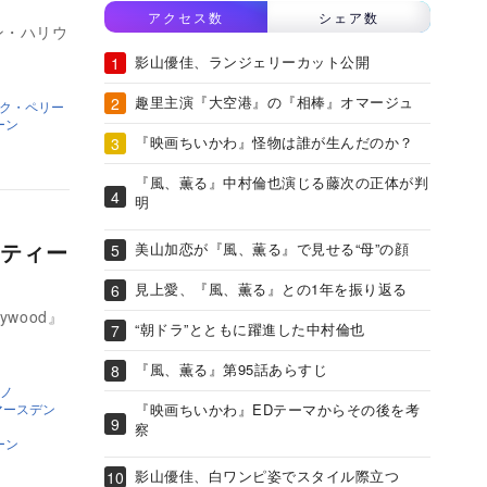
アクセス数
シェア数
ン・ハリウ
影山優佳、ランジェリーカット公開
趣里主演『大空港』の『相棒』オマージュ
ク・ペリー
ーン
『映画ちいかわ』怪物は誰が生んだのか？
『風、薫る』中村倫也演じる藤次の正体が判
明
ティー
美山加恋が『風、薫る』で見せる“母”の顔
見上愛、『風、薫る』との1年を振り返る
ywood』
“朝ドラ”とともに躍進した中村倫也
『風、薫る』第95話あらすじ
ノ
マースデン
『映画ちいかわ』EDテーマからその後を考
察
ーン
影山優佳、白ワンピ姿でスタイル際立つ