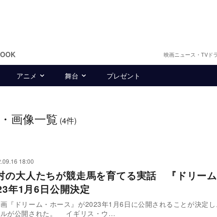
BOOK
映画ニュース・TVド
アニメ
舞台
プレゼント
・画像一覧
(4件)
.09.16 18:00
村の大人たちが競走馬を育てる実話 『ドリーム
23年1月6日公開決定
画『ドリーム・ホース』が2023年1月6日に公開されることが決定
アルが公開された。 イギリス・ウ…