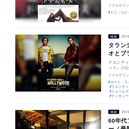
リアルサウン
トニ・コレ
2019
映画
タラン
オとブ
クエンテ
ッド』の公
リアルサウン
カート・ラ
クエンティ
ジェームズ
ティモシー
2019
映画
60年
ーノ最