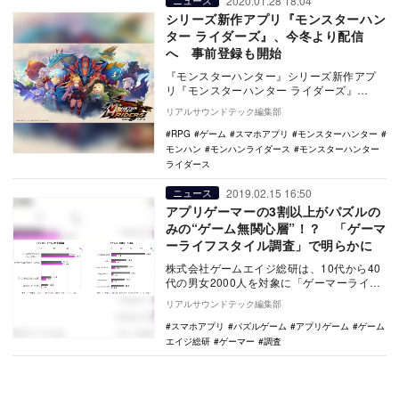
2020.01.28 18:04
ニュース
シリーズ新作アプリ『モンスターハン
ター ライダーズ』、今冬より配信
へ 事前登録も開始
『モンスターハンター』シリーズ新作アプ
リ『モンスターハンター ライダーズ』
（iOS／Android）が、今冬より配信される
リアルサウンドテック編集部
ことが…
RPG
ゲーム
スマホアプリ
モンスターハンター
モンハン
モンハンライダース
モンスターハンター
ライダース
2019.02.15 16:50
ニュース
アプリゲーマーの3割以上がパズルの
みの“ゲーム無関心層”！？ 「ゲーマ
ーライフスタイル調査」で明らかに
株式会社ゲームエイジ総研は、10代から40
代の男女2000人を対象に「ゲーマーライフ
スタイル調査」を行なった。今回は、アプ
リアルサウンドテック編集部
リゲー…
スマホアプリ
パズルゲーム
アプリゲーム
ゲーム
エイジ総研
ゲーマー
調査