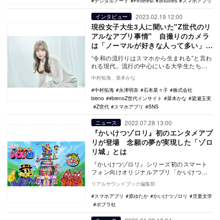
デジタルアート
Pinterest
Shuffles
スマホアプリ
2023.02.19 12:00
インタビュー
現役女子大生3人に聞いた"Z世代のリ
アルなアプリ事情" 自撮りのカメラ
は「ノーマルが好きな人って多い」な
ど意外な結果も
“令和の流行りはスマホから生まれる”と言わ
れる現代。流行の中心にいる大学生たちが
持つスマホのホーム画面には、一体どんな
中村拓海、菜本かな
アプリが並…
中村拓海
永津明奈
石本菜々子
株式会社
bieno
#bienoZ世代インサイト
菜本かな
梁瀬玉実
Z世代
スマホアプリ
SNS
2022.07.28 13:00
ニュース
『かいけつゾロリ』初のエンタメアプ
リが登場 念願の夢が実現した「ゾロ
リ城」とは
『かいけつゾロリ』シリーズ初のスマート
フォン向けオリジナルアプリ「かいけつゾ
ロリ バーチャルゾロリ城」を出版社・ホ…
リアルサウンドブック編集部
スマホアプリ
原ゆたか
かいけつゾロリ
児童文学
ポプラ社