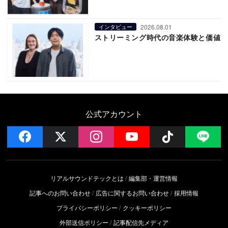
2026.08.01
インタビュー
ストリーミング時代の音楽体験と価値
公式アカウント
facebook
x
instagram
YouTube
Follow on 
LI
リアルサウンドテックとは
編集部・運営情報
記事へのお問い合わせ
広告に関するお問い合わせ
採用情報
プライバシーポリシー
クッキーポリシー
外部送信ポリシー
記事配信先メディア