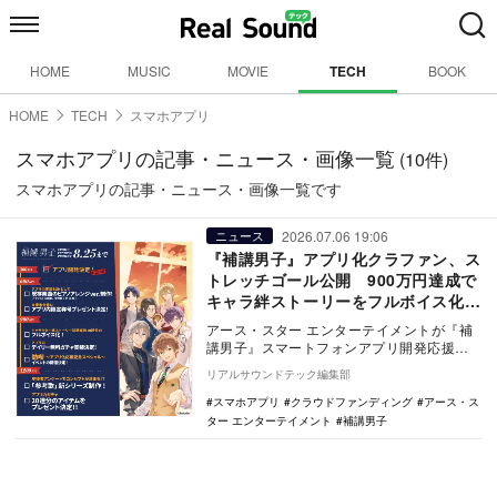
HOME
MUSIC
MOVIE
TECH
BOOK
HOME
TECH
スマホアプリ
スマホアプリの記事・ニュース・画像一覧
(10件)
スマホアプリの記事・ニュース・画像一覧です
2026.07.06 19:06
ニュース
『補講男子』アプリ化クラファン、ス
トレッチゴール公開 900万円達成で
キャラ絆ストーリーをフルボイス化
新リターン品も追加
アース・スター エンターテイメントが『補
講男子』スマートフォンアプリ開発応援プ
ロジェクトのストレッチゴールと新規リタ
リアルサウンドテック編集部
ーン品を公開…
スマホアプリ
クラウドファンディング
アース・ス
ター エンターテイメント
補講男子