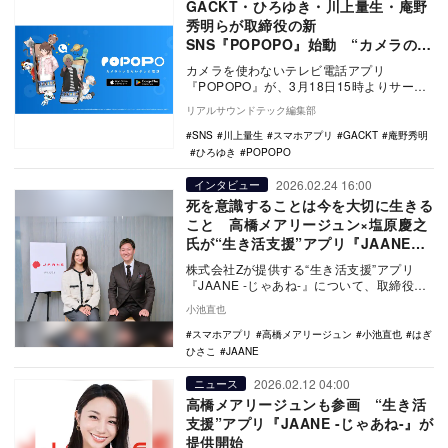
GACKT・ひろゆき・川上量生・庵野
秀明らが取締役の新
SNS『POPOPO』始動 “カメラのい
らないテレビ電話”がコンセプト
カメラを使わないテレビ電話アプリ
『POPOPO』が、3月18日15時よりサービ
スを開始した。あわせて、運営元の
リアルサウンドテック編集部
POPOPO株式会…
SNS
川上量生
スマホアプリ
GACKT
庵野秀明
ひろゆき
POPOPO
2026.02.24 16:00
インタビュー
死を意識することは今を大切に生きる
こと 高橋メアリージュン×塩原慶之
氏が“生き活支援”アプリ『JAANE』
に込める願い
株式会社Zが提供する“生き活支援”アプリ
『JAANE -じゃあね-』について、取締役
CPROに就任した俳優の高橋メアリージュ
小池直也
ン、…
スマホアプリ
高橋メアリージュン
小池直也
はぎ
ひさこ
JAANE
2026.02.12 04:00
ニュース
高橋メアリージュンも参画 “生き活
支援”アプリ『JAANE -じゃあね-』が
提供開始