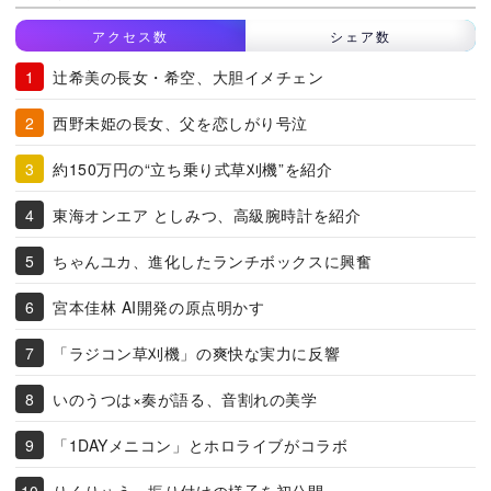
アクセス数
シェア数
辻希美の長女・希空、大胆イメチェン
西野未姫の長女、父を恋しがり号泣
約150万円の“立ち乗り式草刈機”を紹介
東海オンエア としみつ、高級腕時計を紹介
ちゃんユカ、進化したランチボックスに興奮
宮本佳林 AI開発の原点明かす
「ラジコン草刈機」の爽快な実力に反響
いのうつは×奏が語る、音割れの美学
「1DAYメニコン」とホロライブがコラボ
りくりゅう、振り付けの様子を初公開