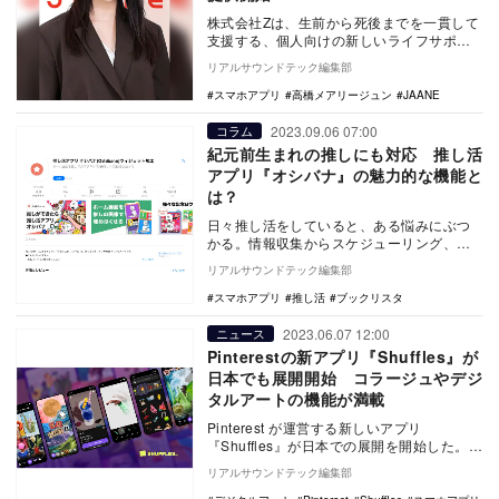
株式会社Zは、生前から死後までを一貫して
支援する、個人向けの新しいライフサポー
トサービスとして、“生き活支援”アプリ
リアルサウンドテック編集部
『JAANE…
スマホアプリ
高橋メアリージュン
JAANE
2023.09.06 07:00
コラム
紀元前生まれの推しにも対応 推し活
アプリ『オシバナ』の魅力的な機能と
は？
日々推し活をしていると、ある悩みにぶつ
かる。情報収集からスケジューリング、イ
ベントの記録といった＂管理＂に忙しくな
リアルサウンドテック編集部
ってしまうのだ…
スマホアプリ
推し活
ブックリスタ
2023.06.07 12:00
ニュース
Pinterestの新アプリ『Shuffles』が
日本でも展開開始 コラージュやデジ
タルアートの機能が満載
Pinterest が運営する新しいアプリ
『Shuffles』が日本での展開を開始した。日
本以外にも他9か国へ導入を拡大し、Pi…
リアルサウンドテック編集部