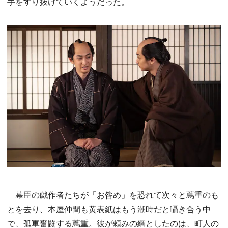
手をすり抜けていくようだった。
幕臣の戯作者たちが「お咎め」を恐れて次々と蔦重のも
とを去り、本屋仲間も黄表紙はもう潮時だと囁き合う中
で、孤軍奮闘する蔦重。彼が頼みの綱としたのは、町人の