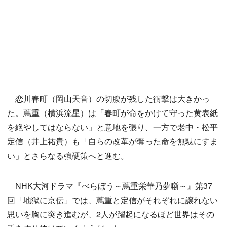
恋川春町（岡山天音）の切腹が残した衝撃は大きかっ
た。蔦重（横浜流星）は「春町が命をかけて守った黄表紙
を絶やしてはならない」と意地を張り、一方で老中・松平
定信（井上祐貴）も「自らの改革が奪った命を無駄にすま
い」とさらなる強硬策へと進む。
NHK大河ドラマ『べらぼう～蔦重栄華乃夢噺～』第37
回「地獄に京伝」では、蔦重と定信がそれぞれに譲れない
思いを胸に突き進むが、2人が躍起になるほど世界はその