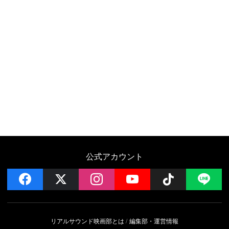
公式アカウント
facebook
x
instagram
YouTube
Follow on 
LI
リアルサウンド映画部とは
編集部・運営情報