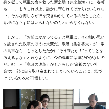
身を挺して蔦重の命を救った新之助（井之脇海）に、春町
も……。もうこれ以上、誰かに守られてばかりはいられな
い。そんな悔しさが彼を突き動かしているのだとしたら、
意地にならずにはいられないのもわからなくはない。
しかし、「お前にかかってる」と蔦重に、その強い思い
を託された政演のほうは大変だ。歌麿（染谷将太）が「常
の蔦重なら、もっとしたたかに“そう来たか！”ってことを
考えるよな」と言うように、今の蔦重には遊び心がないの
だ。むしろ「寛政の改革」がもたらした“余裕のない社
会”の一部に自ら取り込まれてしまっていることに、気づ
けていないのが口惜しい。