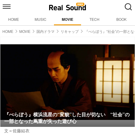
HOME
MUSIC
MOVIE
TECH
BOOK
HOME
MOVIE
国内ドラマ
リキャップ
『べらぼう』“社会”の一部と
『べらぼう』横浜流星の“変貌”した目が切ない “社会”の
一部となった蔦重が失った遊び心
文＝佐藤結衣