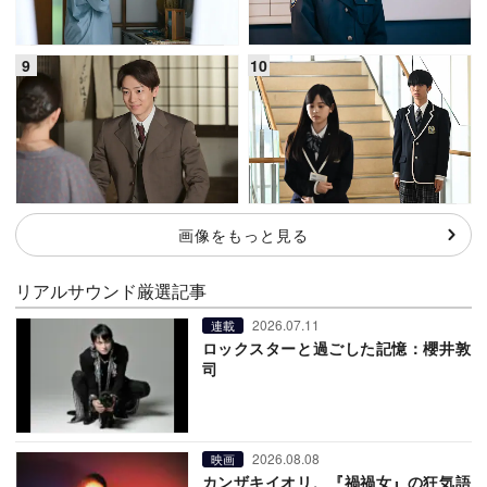
画像をもっと見る
リアルサウンド厳選記事
2026.07.11
連載
ロックスターと過ごした記憶：櫻井敦
司
2026.08.08
映画
カンザキイオリ、『禍禍女』の狂気語