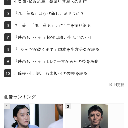
小栗旬×横浜流星、豪華初共演への期待
『風、薫る』はなぜ新しい朝ドラに？
見上愛、『風、薫る』との1年を振り返る
『映画ちいかわ』怪物は誰が生んだのか？
『Tシャツが乾くまで』脚本を生方美久が語る
『映画ちいかわ』EDテーマからその後を考察
川﨑桜×小川彩、乃木坂46の未来を語る
19:14更新
画像ランキング