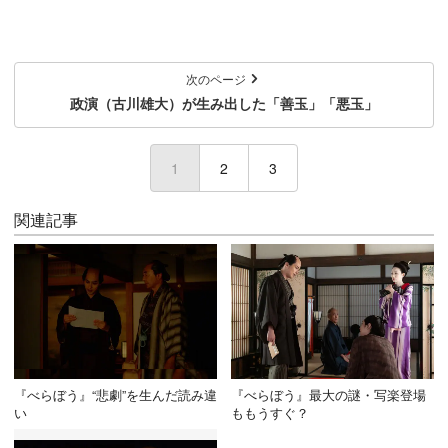
次のページ
政演（古川雄大）が生み出した「善玉」「悪玉」
1
(current)
2
3
関連記事
『べらぼう』“悲劇”を生んだ読み違
『べらぼう』最大の謎・写楽登場
い
ももうすぐ？