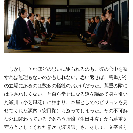
しかし、それほどの思いに駆られるのも、彼の心中を察
すれば無理もないのかもしれない。思い返せば、蔦重が今
の立場にあるのは数多の犠牲のおかげだった。蔦重の隣に
はふさわしくない、と自ら幸せになる道を諦めて身を引い
た瀬川（小芝風花）に始まり、本屋としてのビジョンを見
せてくれた源内（安田顕）も逝ってしまった。その不可解
な死に関わっているであろう治済（生田斗真）から蔦重を
守ろうとしてくれた意次（渡辺謙）も。そして、文字通り