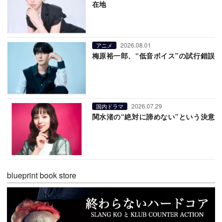
在地
2026.08.01
アニメ
梅原裕一郎、“低音ボイス”の試行錯誤
2026.07.29
国内ドラマ
関水渚の“絶対に諦めない”という決意
blueprint book store