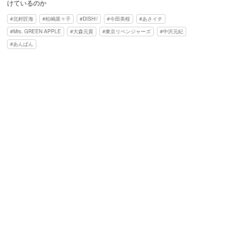
けているのか
北村匠海
松嶋菜々子
DISH//
今田美桜
あさイチ
Mrs. GREEN APPLE
大森元貴
東京リベンジャーズ
中沢元紀
あんぱん