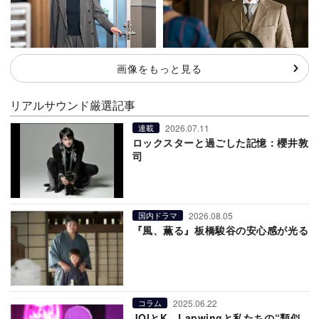
画像をもっと見る
リアルサウンド厳選記事
2026.07.11
連載
ロックスターと過ごした記憶：櫻井敦
司
2026.08.05
国内ドラマ
『風、薫る』板橋駿谷の安心感が光る
2025.06.22
コラム
JOIとK、Lapwingと私たちの“類似