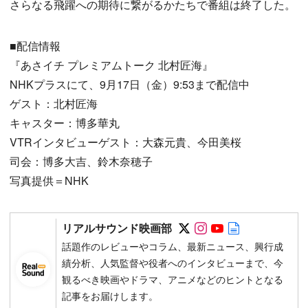
さらなる飛躍への期待に繋がるかたちで番組は終了した。
■配信情報
『あさイチ プレミアムトーク 北村匠海』
NHKプラスにて、9月17日（金）9:53まで配信中
ゲスト：北村匠海
キャスター：博多華丸
VTRインタビューゲスト：大森元貴、今田美桜
司会：博多大吉、鈴木奈穂子
写真提供＝NHK
Follow on SNS
Follow on SNS
Follow on SN
Author web 
リアルサウンド映画部
話題作のレビューやコラム、最新ニュース、興行成
績分析、人気監督や役者へのインタビューまで、今
観るべき映画やドラマ、アニメなどのヒントとなる
記事をお届けします。