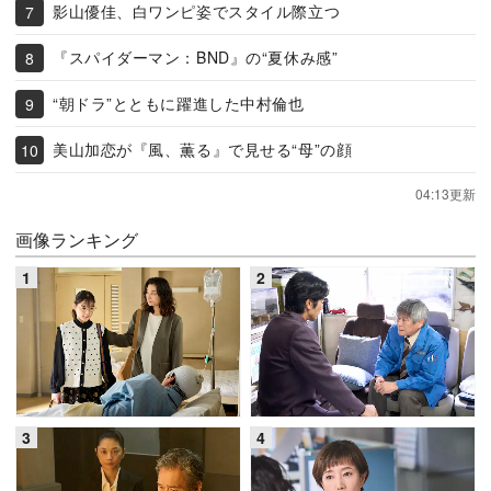
影山優佳、白ワンピ姿でスタイル際立つ
『スパイダーマン：BND』の“夏休み感”
“朝ドラ”とともに躍進した中村倫也
美山加恋が『風、薫る』で見せる“母”の顔
04:13更新
画像ランキング