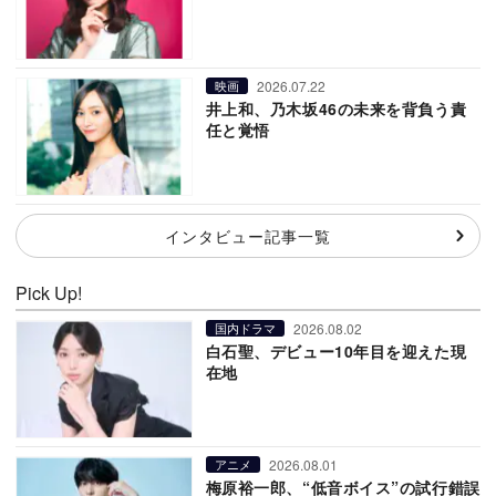
2026.07.22
映画
井上和、乃木坂46の未来を背負う責
任と覚悟
インタビュー記事一覧
Pick Up!
2026.08.02
国内ドラマ
白石聖、デビュー10年目を迎えた現
在地
2026.08.01
アニメ
梅原裕一郎、“低音ボイス”の試行錯誤