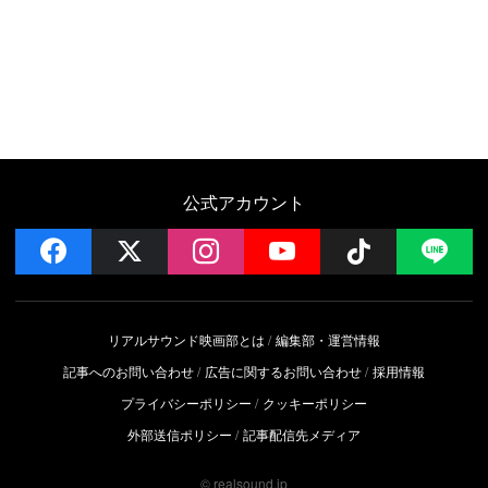
公式アカウント
facebook
x
instagram
YouTube
Follow on 
LI
リアルサウンド映画部とは
編集部・運営情報
記事へのお問い合わせ
広告に関するお問い合わせ
採用情報
プライバシーポリシー
クッキーポリシー
外部送信ポリシー
記事配信先メディア
© realsound.jp