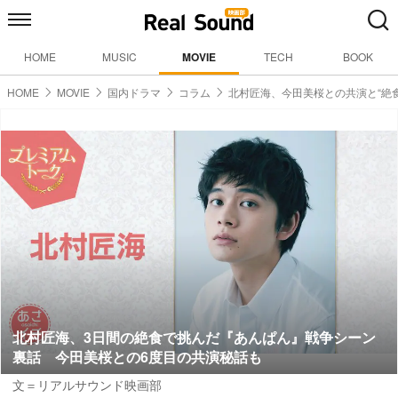
HOME
MUSIC
MOVIE
TECH
BOOK
HOME
MOVIE
国内ドラマ
コラム
北村匠海、今田美桜との共演と“絶
北村匠海、3日間の絶食で挑んだ『あんぱん』戦争シーン
裏話 今田美桜との6度目の共演秘話も
文＝リアルサウンド映画部