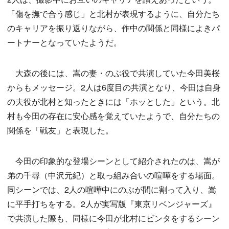
「傷を撫で合う感じ」と北村が表現するように、自分たち
のキャリアを振り返りながら、作中の関係と同様によきパ
ートナーとなっていたようだ。
大森の後には、嵩の妻・のぶ役で共演していた今田美桜
からもメッセージ。2人は6度目の共演となり、今田は自身
の夫役が北村と知ったときには「ホッとした」という。北
村も今田の存在に安心感を覚えていたようで、自分たちの
関係を「戦友」と表現した。
今田の印象的な登場シーンとして紹介されたのは、嵩が
弟の千尋（中沢元紀）と取っ組み合いの喧嘩をする場面。
同シーンでは、2人の喧嘩中にのぶが間に割って入り、嵩
に平手打ちをする。2人が実写版『東京リベンジャーズ』
で共演した際も、同様に今田が北村にビンタをするシーン