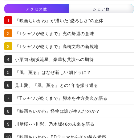
アクセス数
シェア数
『映画ちいかわ』が描いた“恐ろしさ”の正体
『Tシャツが乾くまで』充の帰還の意味
『Tシャツが乾くまで』高橋文哉の新境地
小栗旬×横浜流星、豪華初共演への期待
『風、薫る』はなぜ新しい朝ドラに？
見上愛、『風、薫る』との1年を振り返る
『Tシャツが乾くまで』脚本を生方美久が語る
『映画ちいかわ』怪物は誰が生んだのか？
川﨑桜×小川彩、乃木坂46の未来を語る
『映画ちいかわ』EDテーマからその後を考察