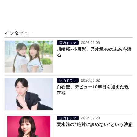
インタビュー
2026.08.08
国内ドラマ
川﨑桜×小川彩、乃木坂46の未来を語
る
2026.08.02
国内ドラマ
白石聖、デビュー10年目を迎えた現
在地
2026.07.29
国内ドラマ
関水渚の“絶対に諦めない”という決意