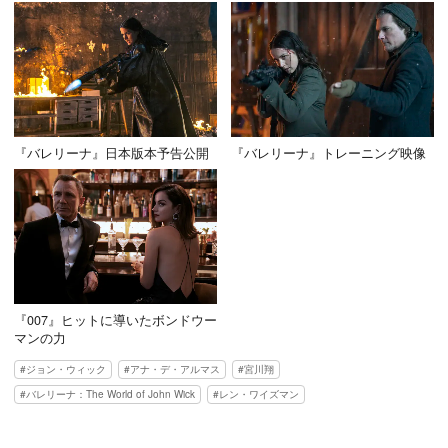
『バレリーナ』日本版本予告公開
『バレリーナ』トレーニング映像
『007』ヒットに導いたボンドウー
マンの力
ジョン・ウィック
アナ・デ・アルマス
宮川翔
バレリーナ：The World of John Wick
レン・ワイズマン