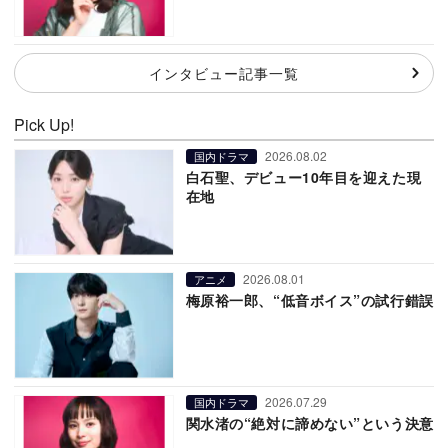
インタビュー記事一覧
Pick Up!
2026.08.02
国内ドラマ
白石聖、デビュー10年目を迎えた現
在地
2026.08.01
アニメ
梅原裕一郎、“低音ボイス”の試行錯誤
2026.07.29
国内ドラマ
関水渚の“絶対に諦めない”という決意