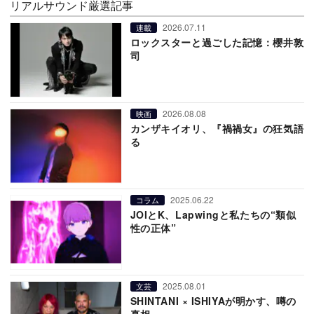
リアルサウンド厳選記事
2026.07.11
連載
ロックスターと過ごした記憶：櫻井敦
司
2026.08.08
映画
カンザキイオリ、『禍禍女』の狂気語
る
2025.06.22
コラム
JOIとK、Lapwingと私たちの“類似
性の正体”
2025.08.01
文芸
SHINTANI × ISHIYAが明かす、噂の
真相