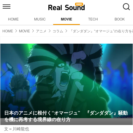
HOME
MUSIC
MOVIE
TECH
BOOK
HOME
MOVIE
アニメ
コラム
『ダンダダン』“オマージュ”の在り方を
日本のアニメに根付く“オマージュ” 『ダンダダン』騒動
を機に再考する境界線の在り方
文＝川崎龍也