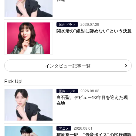
2026.07.29
国内ドラマ
関水渚の“絶対に諦めない”という決意
インタビュー記事一覧
Pick Up!
2026.08.02
国内ドラマ
白石聖、デビュー10年目を迎えた現
在地
2026.08.01
アニメ
梅原裕一郎、“低音ボイス”の試行錯誤