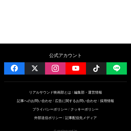
公式アカウント
facebook
x
instagram
YouTube
Follow on 
LI
リアルサウンド映画部とは
編集部・運営情報
記事へのお問い合わせ
広告に関するお問い合わせ
採用情報
プライバシーポリシー
クッキーポリシー
外部送信ポリシー
記事配信先メディア
© realsound.jp