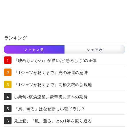
ランキング
アクセス数
シェア数
『映画ちいかわ』が描いた“恐ろしさ”の正体
『Tシャツが乾くまで』充の帰還の意味
『Tシャツが乾くまで』高橋文哉の新境地
小栗旬×横浜流星、豪華初共演への期待
『風、薫る』はなぜ新しい朝ドラに？
見上愛、『風、薫る』との1年を振り返る