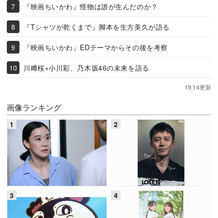
『映画ちいかわ』怪物は誰が生んだのか？
『Tシャツが乾くまで』脚本を生方美久が語る
『映画ちいかわ』EDテーマからその後を考察
川﨑桜×小川彩、乃木坂46の未来を語る
19:14更新
画像ランキング