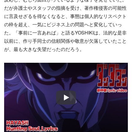
だが弁護士やスタッフの指摘を受け、著作権侵害の可能性
に言及せざるを得なくなると、事態は個人的なリスペクト
の枠を超え、一気にビジネス上の問題へと変化していっ
た。「事前に一言あれば」と語るYOSHIKIは、法的な是非
以前に、作り手同士の信頼関係や敬意が欠落していたこと
が、最も大きな失望だったのだろう。
Play