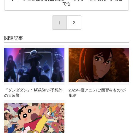
でも
1
(current)
2
関連記事
『ダンダダン』“HAYASii”が予想外
2025年夏アニメに“因習村もの”が
の大反響
集結