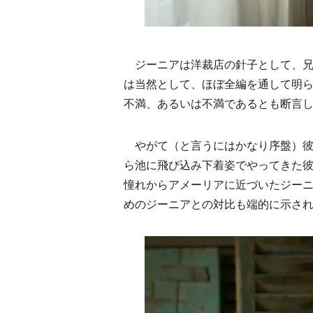
ジーニアは洋裁店の針子として、兄
は当然として、ほぼ全編を通して明
不満、あるいは不満であるとも断言
やがて（と言うにはかなり序盤）彼
ら池に飛び込み下着姿でやってきた
憧れからアメーリアに近づいたジー
めのジーニアとの対比も端的に示さ