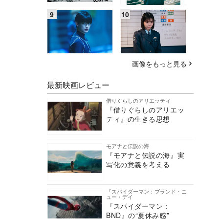
画像をもっと見る
最新映画レビュー
借りぐらしのアリエッティ
『借りぐらしのアリエッ
ティ』の生きる思想
モアナと伝説の海
『モアナと伝説の海』実
写化の意義を考える
『スパイダーマン：ブランド・ニ
ュー・デイ
『スパイダーマン：
BND』の“夏休み感”