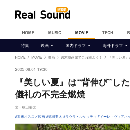
HOME
MUSIC
MOVIE
TECH
特集
映画
国内ドラマ
海外ドラマ
HOME
MOVIE
映画
週末映画館でこれ観よう！
『美しい夏』
2025.08.01 19:30
『美しい夏』は“背伸び”し
儀礼の不完全燃焼
文＝徳田要太
週末オススメ映画
徳田要太
ラウラ・ルケッティ
イーレ・ヴィアネ