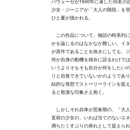
パヴェーゼが1940年に著した同名小説
少女・ジーニアが「大人の階段」を
ひと夏が描かれる。
この作品について、物語の時系列に
かを論じるのはなかなか難しい。イ
が原作であることを抜きにしても、
何か自身の動機を雄弁に語るわけで
いうよりそもそも自分が何をしたい
リと自覚できていないかのようであ
結的な発想でストーリーラインを捉
ると散漫な印象さえ抱く。
しかしそれ自体が思春期の、「大人
直前の少女の、いわば当てのないエ
満ちたくすぶりの表れとして捉えら