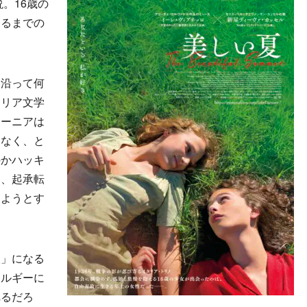
。16歳の
登るまでの
沿って何
タリア文学
ジーニアは
はなく、と
のかハッキ
り、起承転
えようとす
」になる
ネルギーに
れるだろ