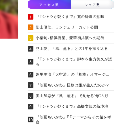
アクセス数
シェア数
『Tシャツが乾くまで』充の帰還の意味
影山優佳、ランジェリーカット公開
小栗旬×横浜流星、豪華初共演への期待
見上愛、『風、薫る』との1年を振り返る
『Tシャツが乾くまで』脚本を生方美久が語
る
趣里主演『大空港』の『相棒』オマージュ
『映画ちいかわ』怪物は誰が生んだのか？
美山加恋が『風、薫る』で見せる“母”の顔
『Tシャツが乾くまで』高橋文哉の新境地
『映画ちいかわ』EDテーマからその後を考
察