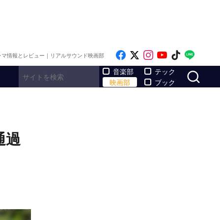
Like on Facebook
Follow on x
Follow on Inst
Follow on Y
Follow on
Follo
ラマ情報とレビュー｜リアルサウンド映画部
サ
音楽部
テック
映画部
ブック
通過