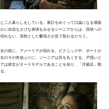
と二人暮らしをしている。家計をめぐって口論になる場面
らかに自信なさげな表情をみせるジーニアからは、現状への
し切れない、漠然とした鬱屈さが見て取れるだろう。
女の前に、アメーリアが現れる。ピクニック中、ボートか
彼女のその奔放ぶりに、ジーニアは目を丸くする。戸惑いと
ニアは彼女がヌードモデルであることを知り、「洋裁店」勤
れる。