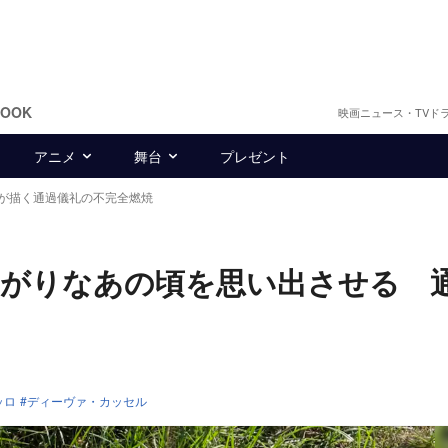
BOOK
映画ニュース・TVド
アニメ
舞台
プレゼント
が描く通過儀礼の不完全燃焼
たがりなあの頃を思い出させる 
ッロ
ディーヴァ・カッセル