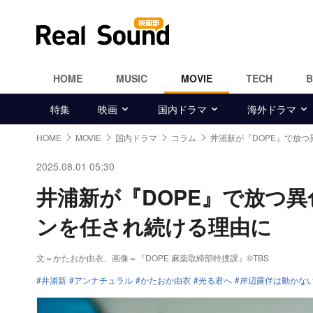
HOME
MUSIC
MOVIE
TECH
特集
映画
国内ドラマ
海外ドラマ
HOME
MOVIE
国内ドラマ
コラム
井浦新が『DOPE』で放つ
2025.08.01 05:30
井浦新が『DOPE』で放つ異
ンを任され続ける理由に
文＝かたおか由衣
、画像＝『DOPE 麻薬取締部特捜課』©TBS
井浦新
アンナチュラル
かたおか由衣
光る君へ
岸辺露伴は動かない