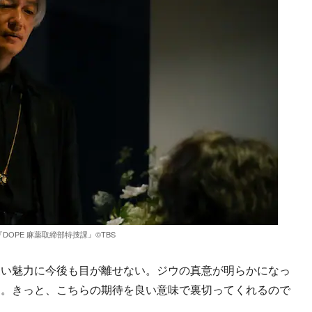
『DOPE 麻薬取締部特捜課』©TBS
い魅力に今後も目が離せない。ジウの真意が明らかになっ
う。きっと、こちらの期待を良い意味で裏切ってくれるので