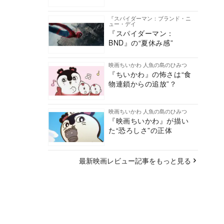
『スパイダーマン：ブランド・ニ
ュー・デイ
『スパイダーマン：
BND』の“夏休み感”
映画ちいかわ 人魚の島のひみつ
『ちいかわ』の怖さは“食
物連鎖からの追放”？
映画ちいかわ 人魚の島のひみつ
『映画ちいかわ』が描い
た“恐ろしさ”の正体
最新映画レビュー記事をもっと見る