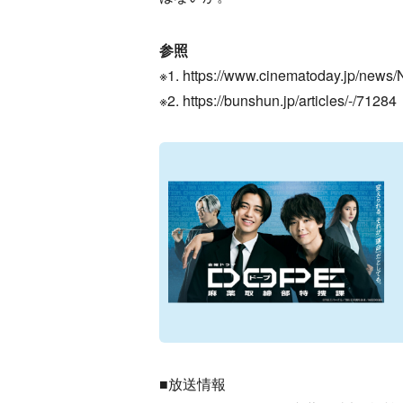
参照
※1. https://www.cinematoday.jp/news
※2. https://bunshun.jp/articles/-/71284
■放送情報