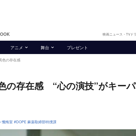
BOOK
映画ニュース・TVド
アニメ
舞台
プレゼント
異色の存在感
色の存在感 “心の演技”がキー
 懺悔室
DOPE 麻薬取締部特捜課