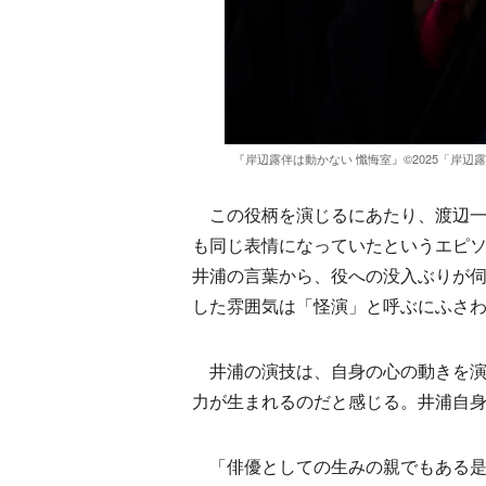
『岸辺露伴は動かない 懺悔室』©2025「岸辺露伴は
この役柄を演じるにあたり、渡辺一
も同じ表情になっていたというエピ
井浦の言葉から、役への没入ぶりが伺
した雰囲気は「怪演」と呼ぶにふさ
井浦の演技は、自身の心の動きを演
力が生まれるのだと感じる。井浦自
「俳優としての生みの親でもある是