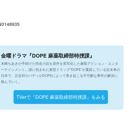
/N0148935
金曜ドラマ『DOPE 麻薬取締部特捜課』
木崎ちあきが手掛けた同名小説を原作を実写化した麻取アクション・エンタ
ーテインメント。謎に包まれた新型ドラッグ“DOPE”が蔓延している近未来の
日本で、正反対のバディがDOPEによって巻き起こる不可解な事件の解決に
挑んでいく。
TVerで『DOPE 麻薬取締部特捜課』をみる