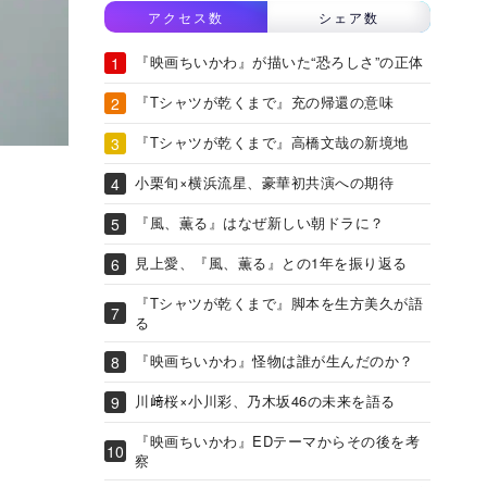
アクセス数
シェア数
『映画ちいかわ』が描いた“恐ろしさ”の正体
『Tシャツが乾くまで』充の帰還の意味
『Tシャツが乾くまで』高橋文哉の新境地
小栗旬×横浜流星、豪華初共演への期待
『風、薫る』はなぜ新しい朝ドラに？
見上愛、『風、薫る』との1年を振り返る
『Tシャツが乾くまで』脚本を生方美久が語
る
『映画ちいかわ』怪物は誰が生んだのか？
川﨑桜×小川彩、乃木坂46の未来を語る
『映画ちいかわ』EDテーマからその後を考
察