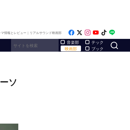
Like on Facebook
Follow on x
Follow on Inst
Follow on Y
Follow on
Follo
ラマ情報とレビュー｜リアルサウンド映画部
サ
音楽部
テック
映画部
ブック
パーソ