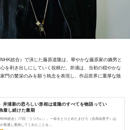
NHK総合）で演じた藤原道隆は、華やかな藤原家の嫡男と
野心を剥き出しにしていく役柄だ。井浦は、当初の穏やかな
の家門の繁栄のみを願う執念を表現し、作品世界に重厚な陰
』井浦新の恐ろしい形相は道隆のすべてを物語ってい
に執着し続けた最期
NHK総合）17回「うつろい」。一命をとりとめたまひろ（吉高由里子）は、
が夜通し看病してくれたことを…