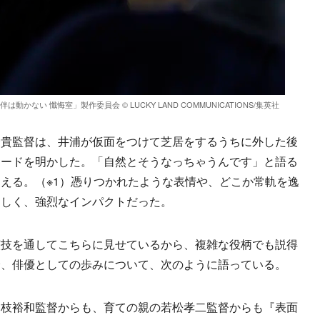
動かない 懺悔室」製作委員会 © LUCKY LAND COMMUNICATIONS/集英社
貴監督は、井浦が仮面をつけて芝居をするうちに外した後
ソードを明かした。「自然とそうなっちゃうんです」と語る
える。（※1）憑りつかれたような表情や、どこか常軌を逸
わしく、強烈なインパクトだった。
技を通してこちらに見せているから、複雑な役柄でも説得
身、俳優としての歩みについて、次のように語っている。
枝裕和監督からも、育ての親の若松孝二監督からも『表面