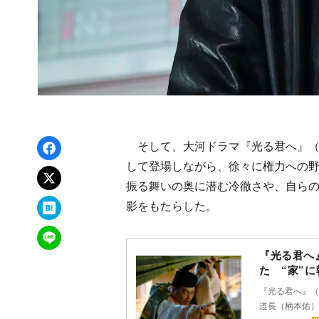
Facebookでシェア
そして、大河ドラマ『光る君へ』（
して登場しながら、徐々に権力への
xでポスト
振る舞いの奥に潜む冷徹さや、自ら
はてなブックマーク
影をもたらした。
LINEで送る
『光る君へ
た “家”
『光る君へ』（
道長（柄本佑）