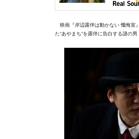
映画『岸辺露伴は動かない 懺悔室
た“あやまち”を露伴に告白する謎の