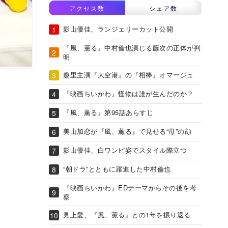
アクセス数
シェア数
影山優佳、ランジェリーカット公開
『風、薫る』中村倫也演じる藤次の正体が判
明
趣里主演『大空港』の『相棒』オマージュ
『映画ちいかわ』怪物は誰が生んだのか？
『風、薫る』第95話あらすじ
美山加恋が『風、薫る』で見せる“母”の顔
影山優佳、白ワンピ姿でスタイル際立つ
“朝ドラ”とともに躍進した中村倫也
『映画ちいかわ』EDテーマからその後を考
察
見上愛、『風、薫る』との1年を振り返る