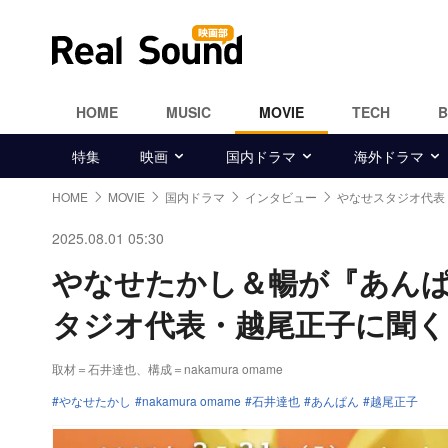
HOME
MUSIC
MOVIE
TECH
特集
映画
国内ドラマ
海外ドラマ
HOME
MOVIE
国内ドラマ
インタビュー
やなせスタジオ代表
2025.08.01 05:30
やなせたかし＆暢が『あん
タジオ代表・越尾正子に聞く
取材＝石井達也
、
構成＝nakamura omame
やなせたかし
nakamura omame
石井達也
あんぱん
越尾正子