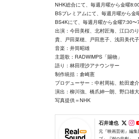
NHK総合にて、毎週月曜から金曜8:00〜
BSプレミアムにて、毎週月曜から金曜7:
BS4Kにて、毎週月曜から金曜7:30〜7:
出演：今田美桜、北村匠海、江口の
貴、戸田菜穂、戸田恵子、浅田美代
音楽：井筒昭雄
主題歌：RADWIMPS「賜物」
語り：林田理沙アナウンサー
制作統括：倉崎憲
プロデューサー：中村周祐、舩田遼
演出：柳川強、橋爪紳一朗、野口雄
写真提供＝NHK
Foll
F
石井達也
元『映画芸術』編集
ブ』『Wの悲劇』。