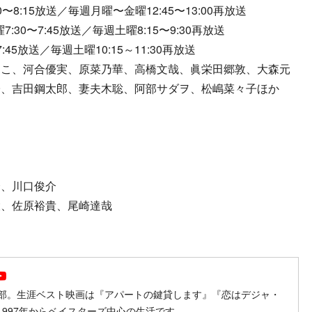
8:15放送／毎週月曜〜金曜12:45〜13:00再放送
30〜7:45放送／毎週土曜8:15〜9:30再放送
45放送／毎週土曜10:15～11:30再放送
りこ、河合優実、原菜乃華、高橋文哉、眞栄田郷敦、大森元
子、吉田鋼太郎、妻夫木聡、阿部サダヲ、松嶋菜々子ほか
介、川口俊介
大、佐原裕貴、尾崎達哉
ow on SNS
ollow on SNS
Follow on SNS
部。生涯ベスト映画は『アパートの鍵貸します』『恋はデジャ・
1997年からベイスターズ中心の生活です。