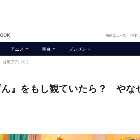
BOOK
映画ニュース・TVド
アニメ
舞台
プレゼント
・越尾正子に聞く
ぱん』をもし観ていたら？ やな