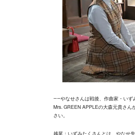
――やなせさんは戦後、作曲家・いず
Mrs. GREEN APPLEの大森
さい。
越尾：いずみたくさんとは、やなせ