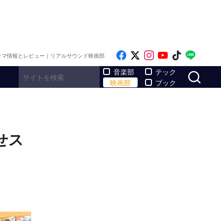
Like on Facebook
Follow on x
Follow on Inst
Follow on Y
Follow on
Follo
ラマ情報とレビュー｜リアルサウンド映画部
サ
音楽部
テック
映画部
ブック
せス