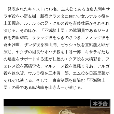
発表されたキャストは16名。主人公である改造人間キサ
ラギ役を小野友樹、新宿クラスタに住む少女ルナルゥ役を
上田麗奈、ルナルゥの兄・クルス役を斉藤壮馬がそれぞれ
演じる。そのほか、「不滅騎士団」の戦闘員であるジャミ
役を内田雄馬、ララック役をゆきのさつき、ノノック役を
倉田雅世、ザンザ役を福山潤、ゼッシュ役を置鮎龍太郎が
演じ、ヤクザの組長ヤオハチ役を中谷一博、キサラギたち
の逃走をサポートする逃がし屋のエクア役を大橋彩香、フ
ェレス役を高橋李依、マルテース役を長縄まりあ、アルガ
役を速水奨、ウルラ役を三木眞一郎、エム役を日高里菜が
それぞれ演じる。そして、東京制覇を目論む「不滅騎士
団」の長である転法輪を山寺宏一が演じる。