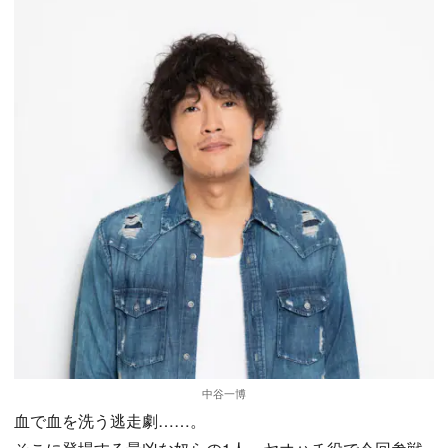
中谷一博
血で血を洗う逃走劇……。