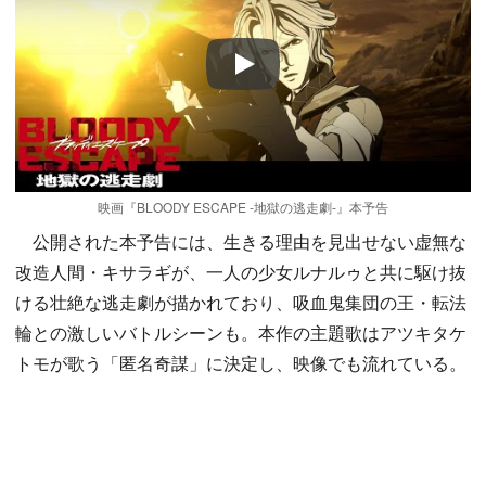
Play
映画『BLOODY ESCAPE -地獄の逃走劇-』本予告
公開された本予告には、生きる理由を見出せない虚無な
改造人間・キサラギが、一人の少女ルナルゥと共に駆け抜
ける壮絶な逃走劇が描かれており、吸血鬼集団の王・転法
輪との激しいバトルシーンも。本作の主題歌はアツキタケ
トモが歌う「匿名奇謀」に決定し、映像でも流れている。