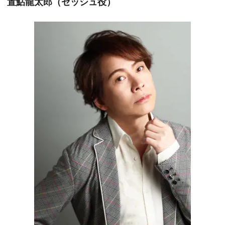
置鮎龍太郎（ゼッシュ役）