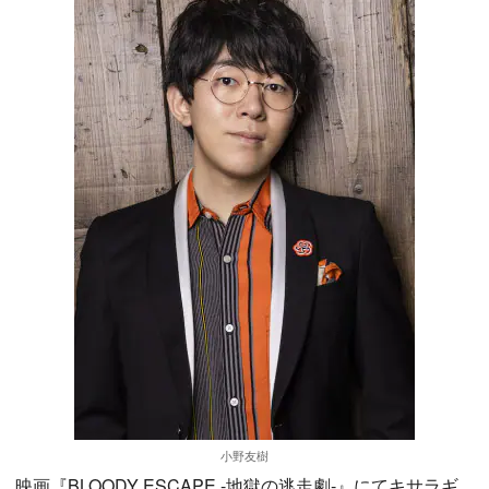
小野友樹
映画『BLOODY ESCAPE -地獄の逃走劇-』にてキサラギ