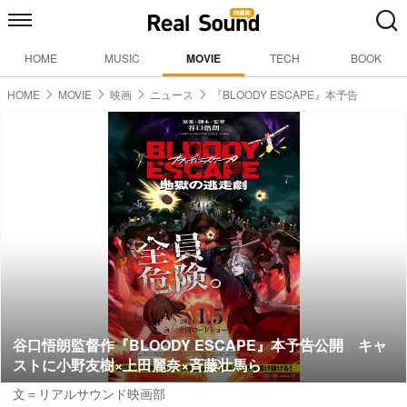
HOME
MUSIC
MOVIE
TECH
BOOK
HOME
MOVIE
映画
ニュース
『BLOODY ESCAPE』本予告
谷口悟朗監督作『BLOODY ESCAPE』本予告公開 キャ
ストに小野友樹×上田麗奈×斉藤壮馬ら
文＝リアルサウンド映画部