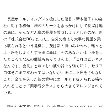
長屋ホールディングスを後にした優香（新木優子）の会
社に対する横領、贈賄のリークをきっかけにして長屋は地
の底に。そんなどん底の長屋を買収しようとしたのが、新
の「株式会社RC」だった。自分の命より大事な長屋を乗
っ取られるという危機に、茂は新の待つみやべへ。軽々と
土下座をしようとする茂に新は「今のあなたが土下座をし
たところでなんの価値もありませんよ」「これはビジネス
なんです、会長」と弱々しい彼の背中を強く叩く。セリフ
自体そこまで変わってはいないが、茂に土下座をさせない
こと、全てを失った彼の背中にエールとも捉えられる喝を
入れることは『梨泰院クラス』から大きくアレンジされて
いる。
確かに土下座に固執していた新が、そのくだらないこだ