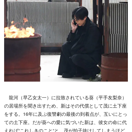
龍河（早乙女太一）に拉致されている葵（平手友梨奈）
の居場所を聞き出すため、新はその代償として茂に土下座
をする。16年に及ぶ復讐劇の最後の到着点が、互いにとっ
ての土下座。だが葵への愛に気づいた新は、彼女の命に代
えれば“これしきのこと“と、茂が拍子抜けしてしまうほど