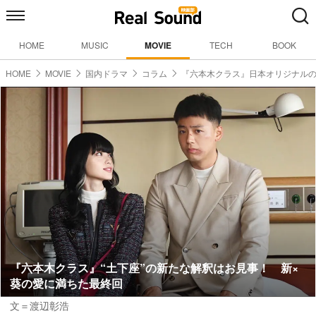
HOME
MUSIC
MOVIE
TECH
BOOK
HOME
MOVIE
国内ドラマ
コラム
『六本木クラス』日本オリジナル
『六本木クラス』“土下座”の新たな解釈はお見事！ 新×
葵の愛に満ちた最終回
文＝渡辺彰浩