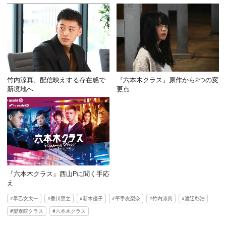
竹内涼真、配信映えする存在感で
『六本木クラス』原作から2つの変
新境地へ
更点
『六本木クラス』西山Pに聞く手応
え
早乙女太一
香川照之
新木優子
平手友梨奈
竹内涼真
渡辺彰浩
梨泰院クラス
六本木クラス