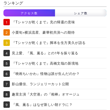
ランキング
アクセス数
シェア数
『Tシャツが乾くまで』充の帰還の意味
小栗旬×横浜流星、豪華初共演への期待
『Tシャツが乾くまで』脚本を生方美久が語る
見上愛、『風、薫る』との1年を振り返る
『Tシャツが乾くまで』高橋文哉の新境地
『映画ちいかわ』怪物は誰が生んだのか？
影山優佳、ランジェリーカット公開
趣里主演『大空港』の『相棒』オマージュ
『風、薫る』はなぜ新しい朝ドラに？