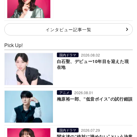
インタビュー記事一覧
Pick Up!
2026.08.02
国内ドラマ
白石聖、デビュー10年目を迎えた現
在地
2026.08.01
アニメ
梅原裕一郎、“低音ボイス”の試行錯誤
2026.07.29
国内ドラマ
関水渚の“絶対に諦めない”という決意