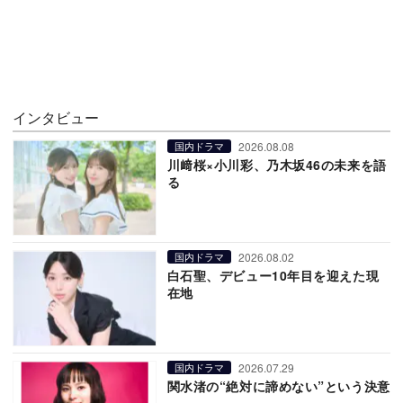
インタビュー
2026.08.08
国内ドラマ
川﨑桜×小川彩、乃木坂46の未来を語
る
2026.08.02
国内ドラマ
白石聖、デビュー10年目を迎えた現
在地
2026.07.29
国内ドラマ
関水渚の“絶対に諦めない”という決意