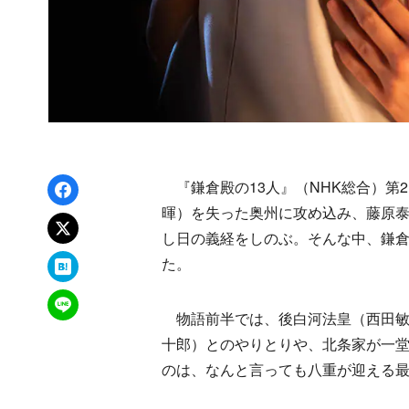
Facebookでシェア
『鎌倉殿の13人』（NHK総合）第
暉）を失った奥州に攻め込み、藤原
xでポスト
し日の義経をしのぶ。そんな中、鎌
はてなブックマーク
た。
LINEで送る
物語前半では、後白河法皇（西田敏
十郎）とのやりとりや、北条家が一堂
のは、なんと言っても八重が迎える