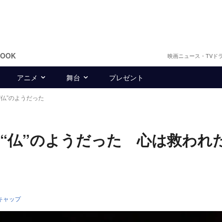
BOOK
映画ニュース・TVド
アニメ
舞台
プレゼント
仏”のようだった
は“仏”のようだった 心は救われ
キャップ