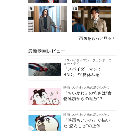
画像をもっと見る
最新映画レビュー
『スパイダーマン：ブランド・ニ
ュー・デイ
『スパイダーマン：
BND』の“夏休み感”
映画ちいかわ 人魚の島のひみつ
『ちいかわ』の怖さは“食
物連鎖からの追放”？
映画ちいかわ 人魚の島のひみつ
『映画ちいかわ』が描い
た“恐ろしさ”の正体