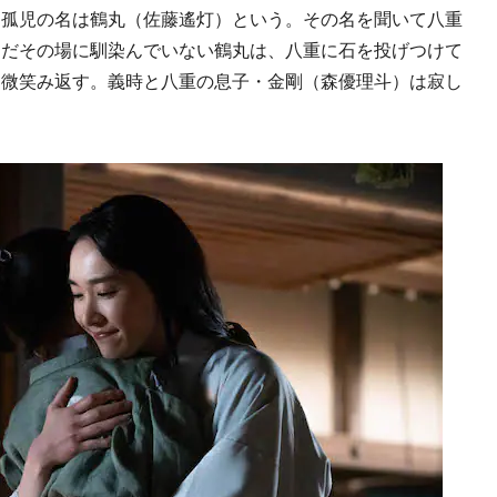
孤児の名は鶴丸（佐藤遙灯）という。その名を聞いて八重
まだその場に馴染んでいない鶴丸は、八重に石を投げつけて
く微笑み返す。義時と八重の息子・金剛（森優理斗）は寂し