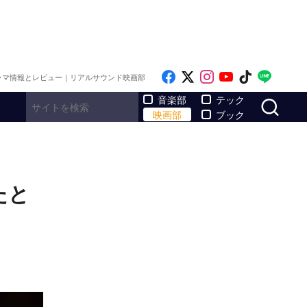
Like on Facebook
Follow on x
Follow on Inst
Follow on Y
Follow on
Follo
ラマ情報とレビュー｜リアルサウンド映画部
サ
音楽部
テック
映画部
ブック
たと