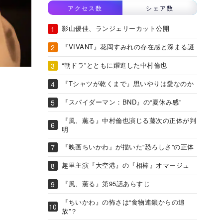
アクセス数
シェア数
影山優佳、ランジェリーカット公開
『VIVANT』花岡すみれの存在感と深まる謎
“朝ドラ”とともに躍進した中村倫也
『Tシャツが乾くまで』思いやりは愛なのか
『スパイダーマン：BND』の“夏休み感”
『風、薫る』中村倫也演じる藤次の正体が判
明
『映画ちいかわ』が描いた“恐ろしさ”の正体
趣里主演『大空港』の『相棒』オマージュ
『風、薫る』第95話あらすじ
『ちいかわ』の怖さは“食物連鎖からの追
放”？