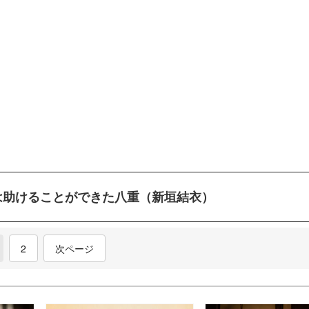
は助けることができた八重（新垣結衣）
current)
2
次ページ