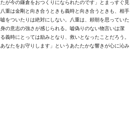
なたが今の鎌倉をおつくりになられたのです」とまっすぐ見
。八重は金剛と向き合うときも義時と向き合うときも、相手
り嘘をついたりは絶対にしない。八重は、頼朝を思っていた
自身の意志の強さが感じられる。嘘偽りのない物言いは潔
いる義時にとっては励みとなり、救いとなったことだろう。
もあなたをお守りします」というあたたかな響きが心に沁み