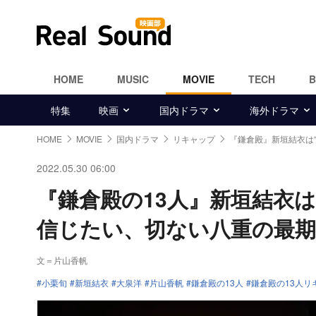
HOME
MUSIC
MOVIE
TECH
特集
映画
国内ドラマ
海外ドラマ
HOME
MOVIE
国内ドラマ
リキャップ
『鎌倉殿』新垣結衣は“
2022.05.30 06:00
『鎌倉殿の13人』新垣結衣
信じたい、切ない八重の最期
文＝片山香帆
小栗旬
新垣結衣
大泉洋
片山香帆
鎌倉殿の13人
鎌倉殿の13人リ