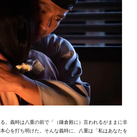
る。義時は八重の前で「（鎌倉殿に）言われるがままに非
と本心を打ち明けた。そんな義時に、八重は「私はあなたを