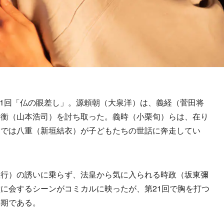
21回「仏の眼差し」。源頼朝（大泉洋）は、義経（菅田将
泰衡（山本浩司）を討ち取った。義時（小栗旬）らは、在り
倉では八重（新垣結衣）が子どもたちの世話に奔走してい
行）の誘いに乗らず、法皇から気に入られる時政（坂東彌
に会するシーンがコミカルに映ったが、第21回で胸を打つ
最期である。