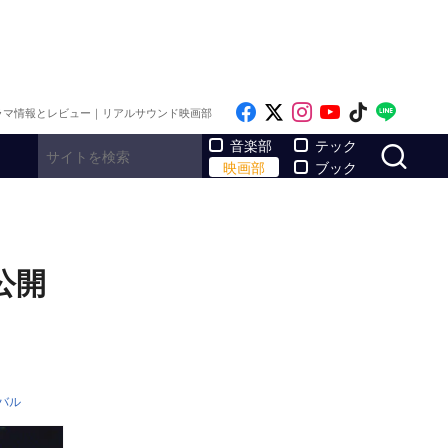
Like on Facebook
Follow on x
Follow on Inst
Follow on Y
Follow on
Follo
ラマ情報とレビュー｜リアルサウンド映画部
サ
音楽部
テック
映画部
ブック
公開
バル