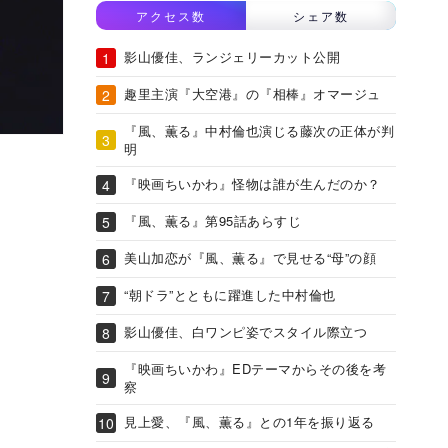
アクセス数
シェア数
影山優佳、ランジェリーカット公開
趣里主演『大空港』の『相棒』オマージュ
『風、薫る』中村倫也演じる藤次の正体が判
明
『映画ちいかわ』怪物は誰が生んだのか？
『風、薫る』第95話あらすじ
美山加恋が『風、薫る』で見せる“母”の顔
“朝ドラ”とともに躍進した中村倫也
影山優佳、白ワンピ姿でスタイル際立つ
『映画ちいかわ』EDテーマからその後を考
察
見上愛、『風、薫る』との1年を振り返る