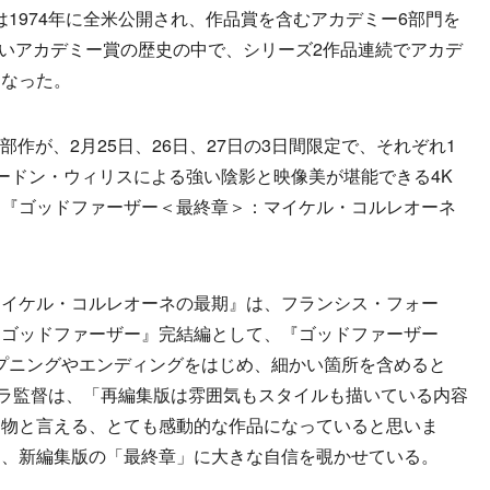
』は1974年に全米公開され、作品賞を含むアカデミー6部門を
年近いアカデミー賞の歴史の中で、シリーズ2作品連続でアカデ
となった。
部作が、2月25日、26日、27日の3日間限定で、それぞれ1
ードン・ウィリスによる強い陰影と映像美が堪能できる4K
る『ゴッドファーザー＜最終章＞：マイケル・コルレオーネ
イケル・コルレオーネの最期』は、フランシス・フォー
『ゴッドファーザー』完結編として、『ゴッドファーザー
オープニングやエンディングをはじめ、細かい箇所を含めると
ポラ監督は、「再編集版は雰囲気もスタイルも描いている内容
別物と言える、とても感動的な作品になっていると思いま
と、新編集版の「最終章」に大きな自信を覗かせている。