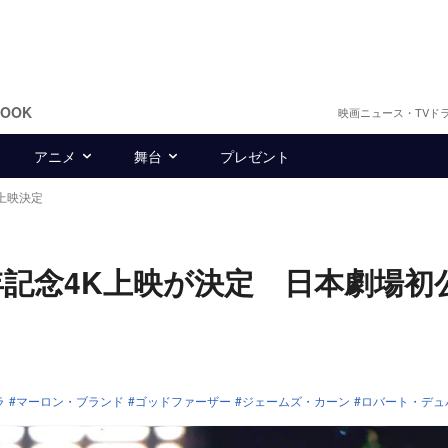
BOOK
映画ニュース・TVド
アニメ
舞台
プレゼント
上映決定
年記念4K上映が決定 日本劇場初
ラ
マーロン・ブランド
ゴッドファーザー
ジェームズ・カーン
ロバート・デュ