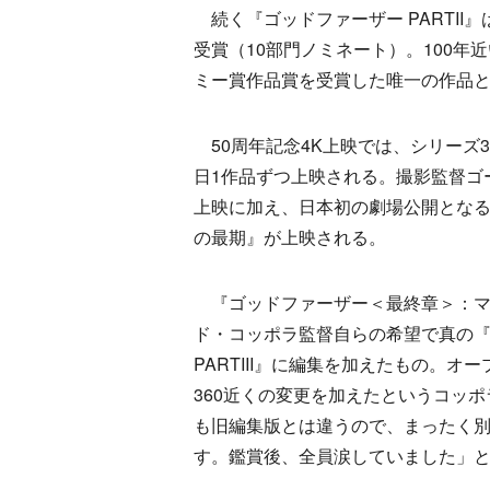
続く『ゴッドファーザー PARTII
受賞（10部門ノミネート）。100
ミー賞作品賞を受賞した唯一の作品
50周年記念4K上映では、シリーズ3
日1作品ずつ上映される。撮影監督ゴ
上映に加え、日本初の劇場公開とな
の最期』が上映される。
『ゴッドファーザー＜最終章＞：マ
ド・コッポラ監督自らの希望で真の
PARTIII』に編集を加えたもの。
360近くの変更を加えたというコッ
も旧編集版とは違うので、まったく
す。鑑賞後、全員涙していました」