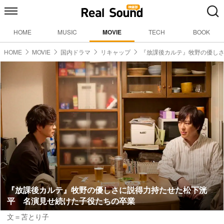
HOME
MUSIC
MOVIE
TECH
BOOK
HOME
MOVIE
国内ドラマ
リキャップ
『放課後カルテ』牧野の優し
『放課後カルテ』牧野の優しさに説得力持たせた松下洸
平 名演見せ続けた子役たちの卒業
文＝苫とり子