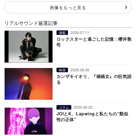
画像をもっと見る
リアルサウンド厳選記事
2026.07.11
連載
ロックスターと過ごした記憶：櫻井敦
司
2026.08.08
映画
カンザキイオリ、『禍禍女』の狂気語
る
2025.06.22
コラム
JOIとK、Lapwingと私たちの“類似
性の正体”