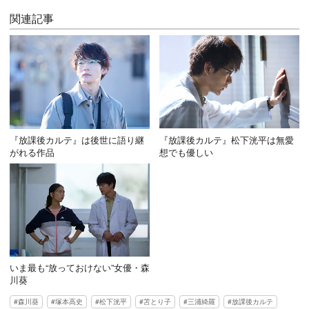
関連記事
『放課後カルテ』は後世に語り継
『放課後カルテ』松下洸平は無愛
がれる作品
想でも優しい
いま最も“放っておけない”女優・森
川葵
森川葵
塚本高史
松下洸平
苫とり子
三浦綺羅
放課後カルテ