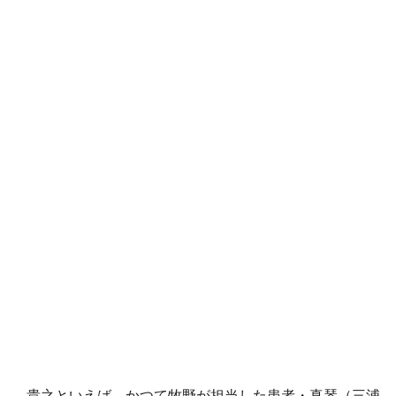
貴之といえば、かつて牧野が担当した患者・真琴（三浦