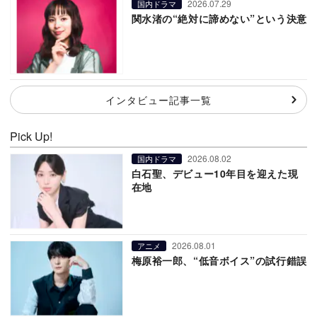
2026.07.29
国内ドラマ
関水渚の“絶対に諦めない”という決意
インタビュー記事一覧
Pick Up!
2026.08.02
国内ドラマ
白石聖、デビュー10年目を迎えた現
在地
2026.08.01
アニメ
梅原裕一郎、“低音ボイス”の試行錯誤