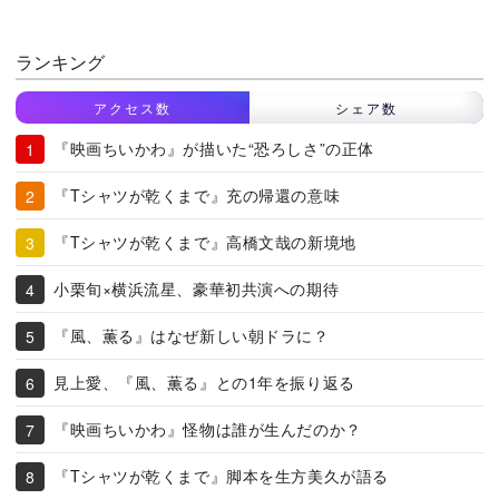
ランキング
アクセス数
シェア数
『映画ちいかわ』が描いた“恐ろしさ”の正体
『Tシャツが乾くまで』充の帰還の意味
『Tシャツが乾くまで』高橋文哉の新境地
小栗旬×横浜流星、豪華初共演への期待
『風、薫る』はなぜ新しい朝ドラに？
見上愛、『風、薫る』との1年を振り返る
『映画ちいかわ』怪物は誰が生んだのか？
『Tシャツが乾くまで』脚本を生方美久が語る