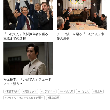
『いだてん』取材担当者が語る、
チーフ演出が語る『いだてん』制
完成までの道程
作の裏側
松坂桃李、『いだてん』フェード
アウト疑う？
宮藤官九郎
阿部サダヲ
大河ドラマ
中村勘九郎
いだてん
井上剛
いだてん～東京オリムピック噺～
尾上克郎