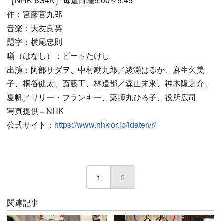
［NHK BS4K］毎週日曜9:00～9:45
作：宮藤官九郎
音楽：大友良英
題字：横尾忠則
噺（はなし）：ビートたけし
出演：阿部サダヲ、中村勘九郎／綾瀬はるか、麻生久美
子、桐谷健太、斎藤工、林遣都／森山未來、神木隆之介、
夏帆／リリー・フランキー、薬師丸ひろ子、役所広司
写真提供＝NHK
公式サイト：
https://www.nhk.or.jp/idaten/r/
1
2
(current)
関連記事