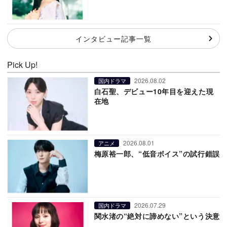
インタビュー記事一覧
Pick Up!
2026.08.02
国内ドラマ
白石聖、デビュー10年目を迎えた現
在地
2026.08.01
アニメ
梅原裕一郎、“低音ボイス”の試行錯誤
2026.07.29
国内ドラマ
関水渚の“絶対に諦めない”という決意