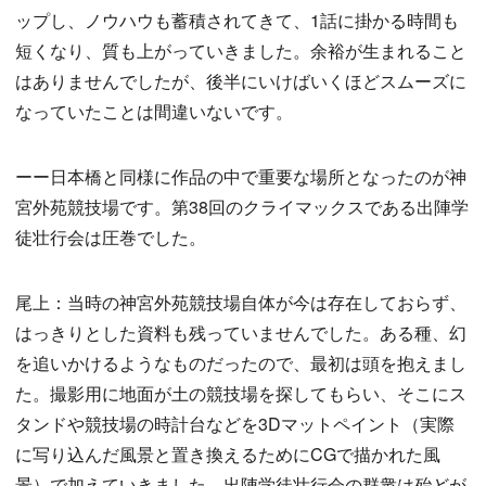
ップし、ノウハウも蓄積されてきて、1話に掛かる時間も
短くなり、質も上がっていきました。余裕が生まれること
はありませんでしたが、後半にいけばいくほどスムーズに
なっていたことは間違いないです。
ーー日本橋と同様に作品の中で重要な場所となったのが神
宮外苑競技場です。第38回のクライマックスである出陣学
徒壮行会は圧巻でした。
尾上：当時の神宮外苑競技場自体が今は存在しておらず、
はっきりとした資料も残っていませんでした。ある種、幻
を追いかけるようなものだったので、最初は頭を抱えまし
た。撮影用に地面が土の競技場を探してもらい、そこにス
タンドや競技場の時計台などを3Dマットペイント（実際
に写り込んだ風景と置き換えるためにCGで描かれた風
景）で加えていきました。出陣学徒壮行会の群衆は殆どが