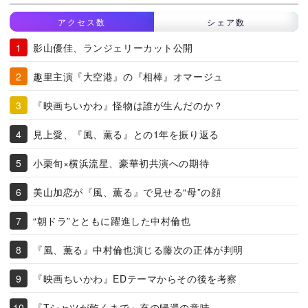
アクセス数
シェア数
影山優佳、ランジェリーカット公開
趣里主演『大空港』の『相棒』オマージュ
『映画ちいかわ』怪物は誰が生んだのか？
見上愛、『風、薫る』との1年を振り返る
小栗旬×横浜流星、豪華初共演への期待
美山加恋が『風、薫る』で見せる“母”の顔
“朝ドラ”とともに躍進した中村倫也
『風、薫る』中村倫也演じる藤次の正体が判明
『映画ちいかわ』EDテーマからその後を考察
『Tシャツが乾くまで』充の帰還の意味