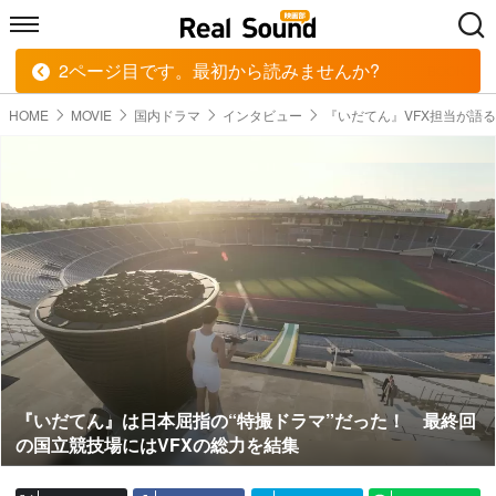
2ページ目です。最初から読みませんか?
HOME
MUSIC
MOVIE
TECH
BOOK
HOME
MOVIE
国内ドラマ
インタビュー
『いだてん』VFX担当が語
『いだてん』は日本屈指の“特撮ドラマ”だった！ 最終回
の国立競技場にはVFXの総力を結集