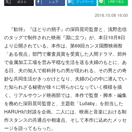
ポスト
シェア
ブックマーク
LINEで送る
2016.10.08 16:00
『歓待』『ほとりの朔子』の深田晃司監督と、浅野忠信
のタッグで制作された映画『淵に立つ』が、本日10月8日
より公開されている。本作は、第69回カンヌ国際映画祭
「ある視点」部門で審査員賞を受賞した人間ドラマ。郊外
で金属加工工場を営み平穏な生活を送る夫婦のもとに、あ
る日、夫の知人で前科持ちの男が現われる。その男との奇
妙な共同生活がきっかけとなり、夫婦の心の中に潜んでい
た知られざる秘密が徐々に明らかになっていく模様を描
く。リアルサウンド映画部では、本作で監督・脚本・編集
を務めた深田晃司監督と、主題歌「Lullaby」を担当した
HARUHIの対談を企画。二人には、映画と音楽における制
作スタンスの共通点や相違点、そして本作に込めたメッセ
ージを語ってもらった。