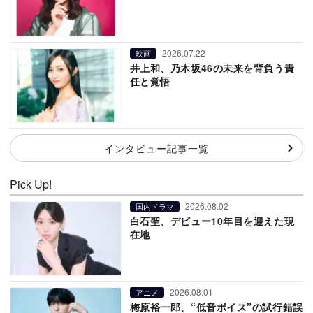
2026.07.22
映画
井上和、乃木坂46の未来を背負う責
任と覚悟
インタビュー記事一覧
Pick Up!
2026.08.02
国内ドラマ
白石聖、デビュー10年目を迎えた現
在地
2026.08.01
アニメ
梅原裕一郎、“低音ボイス”の試行錯誤