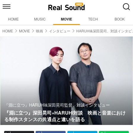
HOME
MUSIC
MOVIE
TECH
BOOK
HOME
MOVIE
映画
インタビュー
HARUHI&深田晃司、対談インタビ
『淵に立つ』HARUHI&深田晃司監督、対談インタビュー
『淵に立つ』深田晃司×HARUHI対談 映画と音楽におけ
る制作スタンスの共通点と違いを語る