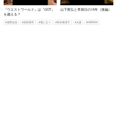
『ウエストワールド』は『GOT』
山下敦弘と李相日の15年（後編）
を越える？
浅野忠信
深田晃司
淵に立つ
筒井真理子
太賀
HARUHI