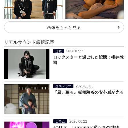
画像をもっと見る
リアルサウンド厳選記事
2026.07.11
連載
ロックスターと過ごした記憶：櫻井敦
司
2026.08.05
国内ドラマ
『風、薫る』板橋駿谷の安心感が光る
2025.06.22
コラム
JOIとK、Lapwingと私たちの“類似