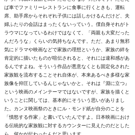
ば車でファミリーレストランに食事に行くときも、運転
席、助手席からそれぞれ子供には話しかけるんだけど、夫
婦ふたりの会話はまったくないっていう。僕自身それがト
ラウマになっているわけではなくて、「両親も大変だった
んだろうな」くらいの気持ちなんです。ただ、あまり無邪
気にドラマや映画などで家族の理想というか、家族の絆を
肯定的に描いたものが喧伝されると、それには違和感があ
るんですよね。そういう作品が悪意なくとも固定化された
家族観を流布することそれ自体が、本来あるべき多様な家
族像を抑圧しているんじゃないかと。それは『淵に立つ』
という映画のメインテーマではないですが、家族を描くと
いうことに関しては、基本的にそういう思いがありまし
た。カンヌ映画祭のときにル・モンド紙が自分のことを
「憤怒する作家」と書いていたんですよ。日本映画におけ
る伝統的な家族観に対するカウンターに見えたのだとした
ら、何かが伝わったんだと思います。