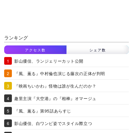
ランキング
アクセス数
シェア数
影山優佳、ランジェリーカット公開
『風、薫る』中村倫也演じる藤次の正体が判明
『映画ちいかわ』怪物は誰が生んだのか？
趣里主演『大空港』の『相棒』オマージュ
『風、薫る』第95話あらすじ
影山優佳、白ワンピ姿でスタイル際立つ