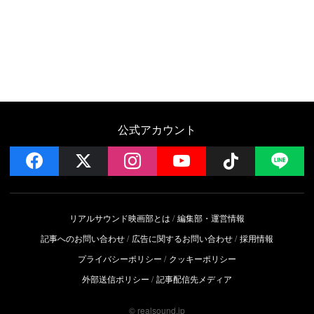
公式アカウント
facebook
x
instagram
YouTube
Follow on 
LI
リアルサウンド映画部とは
編集部・運営情報
記事へのお問い合わせ
広告に関するお問い合わせ
採用情報
プライバシーポリシー
クッキーポリシー
外部送信ポリシー
記事配信先メディア
© realsound.jp