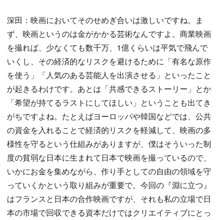
深田：映画においてそのせめぎ合いは激しいですね。ま
ず、映画というのは金がかかる芸術なんですよ。商業映画
を撮れば、少なくても数千万、1億くらいは平気で飛んで
いくし、その経済的なリスクを避けるために「有名な原作
を使う」「人気のある芸能人を出演させる」といったこと
が起きるわけです。あとは「共感できるストーリー」とか
「希望が持てるラストにしてほしい」ということも出てき
がちですよね。たとえばヨーロッパや韓国などでは、公共
の資金を入れることで経済的リスクを軽減して、映画の多
様性を守るという仕組みがありますが、僕はそういった制
度の貧弱な日本に生まれて日本で映画を撮っているので、
いかにお金を集めながら、作り手としての自由の領域を守
っていくかという取り組みが重要で。今回の『淵に立つ』
はフランスと日本の合作映画ですが、それも私の立場で日
本の市場で回収できる資本だけではクリエイティブにとっ