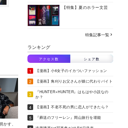
【特集】夏のホラー文芸
特集記事一覧
ランキング
アクセス数
シェア数
【漫画】小6女子のイカついファッション
【漫画】角刈りお父さんが娘に代わりバイト
『HUNTER×HUNTER』はもはや小説なの
か？
【漫画】不老不死の男に恋人ができたら？
『葬送のフリーレン』岡山旅行を堪能
Aが明かす、
遠藤璃菜1st写真集が10月6日発売