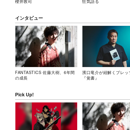
櫻井敦司
狂気語る
インタビュー
FANTASTICS 佐藤大樹、6年間
濱口竜介が紐解くブレッ
の成長
『覚書』
Pick Up!