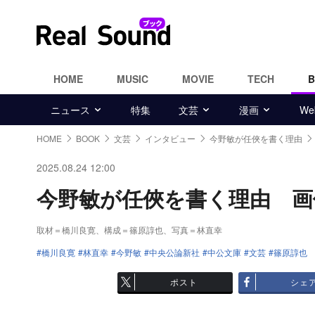
HOME
MUSIC
MOVIE
TECH
ニュース
特集
文芸
漫画
W
HOME
BOOK
文芸
インタビュー
今野敏が任俠を書く理由
2025.08.24 12:00
今野敏が任俠を書く理由 画像ギ
取材＝橋川良寛、構成＝篠原諄也、写真＝林直幸
橋川良寛
林直幸
今野敏
中央公論新社
中公文庫
文芸
篠原諄也
ポスト
シェ