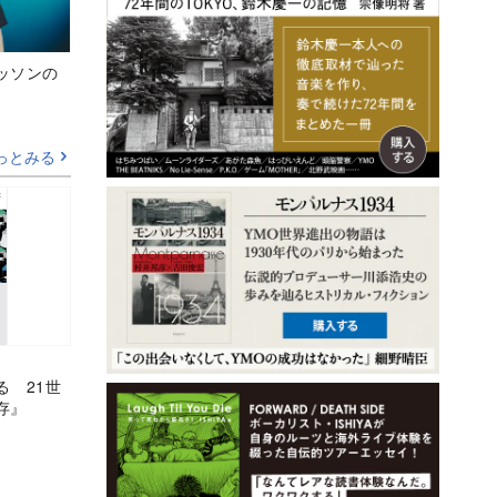
ッソンの
っとみる
る 21世
存』