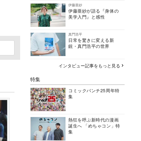
伊藤亜紗
伊藤亜紗が語る『身体の
美学入門』と感性
真門浩平
日常を驚きに変える新
鋭・真門浩平の世界
インタビュー記事をもっと見る
特集
コミックバンチ25周年特
集
熱狂を呼ぶ新時代の漫画
誕生へ 「めちゃコン」特
集