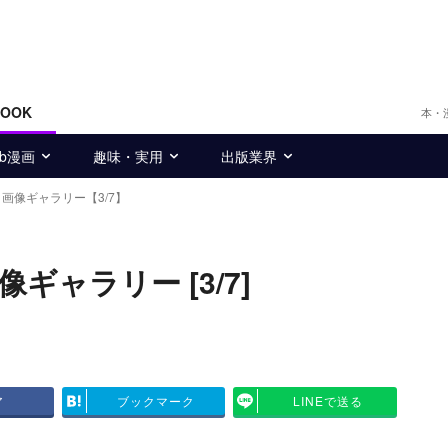
BOOK
本・
eb漫画
趣味・実用
出版業界
画像ギャラリー【3/7】
ャラリー [3/7]
ア
ブックマーク
LINEで送る