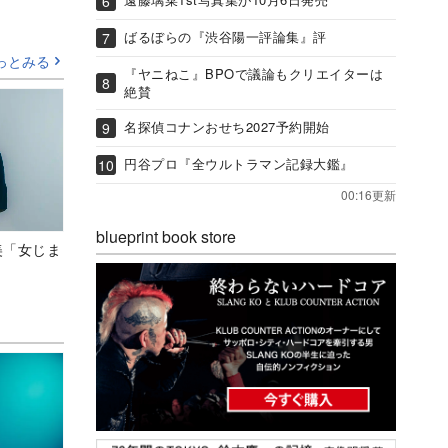
ばるぼらの『渋谷陽一評論集』評
っとみる
『ヤニねこ』BPOで議論もクリエイターは
絶賛
名探偵コナンおせち2027予約開始
円谷プロ『全ウルトラマン記録大鑑』
00:16更新
blueprint book store
美「女じま