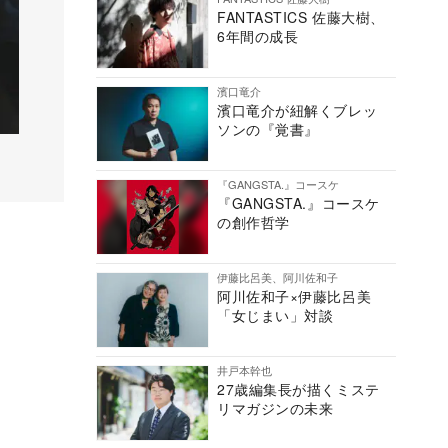
FANTASTICS 佐藤大樹、
6年間の成長
濱口竜介
濱口竜介が紐解くブレッ
ソンの『覚書』
『GANGSTA.』コースケ
『GANGSTA.』コースケ
の創作哲学
伊藤比呂美、阿川佐和子
阿川佐和子×伊藤比呂美
「女じまい」対談
井戸本幹也
27歳編集長が描くミステ
リマガジンの未来