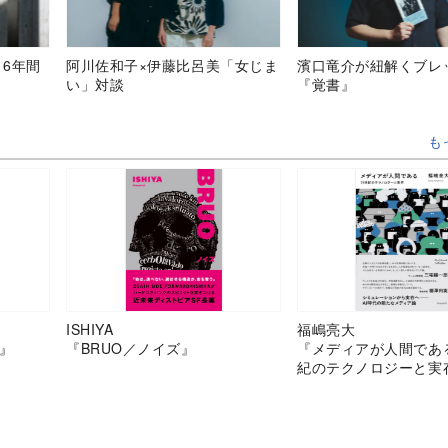
、6年間
阿川佐和子×伊藤比呂美「女じま
濱口竜介が紐解くブレ
い」対談
『覚書』
も
ISHIYA
福嶋亮大
』
『BRUO／ノイズ』
『メディアが人間であ
紀のテクノロジーと実