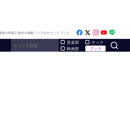
Like on Facebook
Follow on x
Follow on I
Follow o
Follo
漫画の情報と新作の連載｜リアルサウンド ブック
サ
音楽部
テック
映画部
ブック