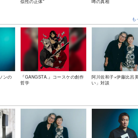
似性の正体”
噂の真相
も
ソンの
『GANGSTA.』コースケの創作
阿川佐和子×伊藤比呂
哲学
い」対談