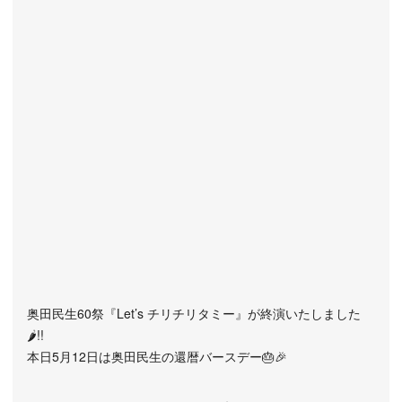
奥田民生60祭『Let’s チリチリタミー』が終演いたしました
🌶️!!
本日5月12日は奥田民生の還暦バースデー🎂🎉