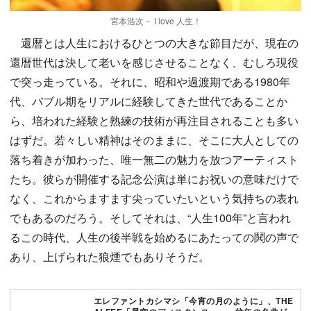
宮本浩次－ I love 人生！
還暦とは人生におけるひとつの大きな節目だが、現在の
還暦世代は決して老いを感じさせることなく、むしろ現役
で突っ走っている。それに、昭和や過渡期である1980年
代、バブル期をリアルに経験してきた世代であることか
ら、培われた経験と熟練の技術が再注目されることも多い
はずだ。若々しい精神はそのままに、そこに大人としての
落ち着きが加わった、唯一無二の魅力を放つアーティスト
たち。彼らが開催する記念公演は単にお祝いの意味だけで
なく、これからますます尖っていたいという気持ちの表れ
でもあるのだろう。そしてそれは、“人生100年”と言われ
るこの時代、人生の後半戦を始めるにあたっての鬨の声で
あり、上げられた狼煙でもありそうだ。
エレファントカシマシ「今宵の月のように」、THE