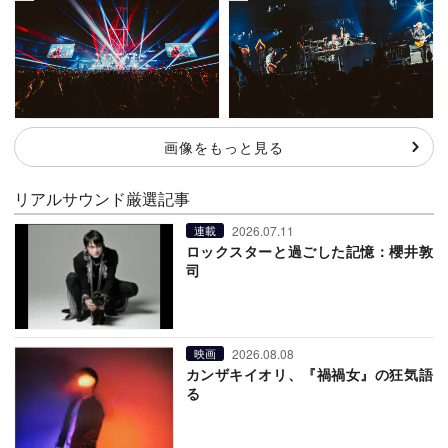
画像をもっと見る
リアルサウンド厳選記事
2026.07.11
連載
ロックスターと過ごした記憶：櫻井敦
司
2026.08.08
映画
カンザキイオリ、『禍禍女』の狂気語
る