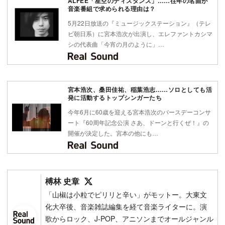
ALFEE「星空のディスタンス」……往年の名曲が
音楽番組で求められる理由は？
5月22日放送の『ミュージックステーション』（テレ
ビ朝日系）に宮本浩次が出演し、エレファントカシマ
シの代表曲「今宵の月のように」…
宮本浩次、桑田佳祐、稲葉浩志……ソロとしても活
発に活動するトップシンガーたち
今年6月に60歳を迎える宮本浩次のバースデーコンサ
ート『60周年記念公演 さあ、ドーンと行くぜ！』の
開催が決定した。宮本の他にも…
Follow on SNS
榑林 史章
「山椒は小粒でピリリと辛い」がモットー。大東文
化大卒後、音楽雑誌編集を経て音楽ライターに。演
歌からロック、J-POP、アニソンまでオールジャンル