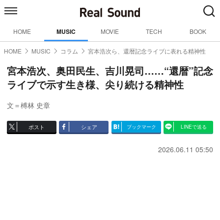
HOME
MUSIC
MOVIE
TECH
BOOK
HOME
MUSIC
コラム
宮本浩次ら、還暦記念ライブに表れる精神性
宮本浩次、奥田民生、吉川晃司……“還暦”記念
ライブで示す生き様、尖り続ける精神性
文＝榑林 史章
ポスト
シェア
ブックマーク
LINEで送る
2026.06.11 05:50