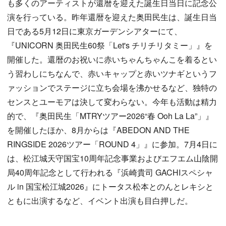
も多くのアーティストが還暦を迎えた誕生日当日に記念公
演を行っている。昨年還暦を迎えた奥田民生は、誕生日当
日である5月12日に東京ガーデンシアターにて、
『UNICORN 奥田民生60祭「Let's チリチリタミー」』を
開催した。還暦のお祝いに赤いちゃんちゃんこを着るとい
う習わしにちなんで、赤いキャップと赤いツナギというフ
ァッションでステージに立ち会場を沸かせるなど、独特の
センスとユーモアは決して変わらない。今年も活動は精力
的で、『奥田民生「MTRYツアー2026“春 Ooh La La”」』
を開催したほか、8月からは『ABEDON AND THE
RINGSIDE 2026ツアー「ROUND 4」』に参加。7月4日に
は、松江城天守国宝10周年記念事業およびエフエム山陰開
局40周年記念として行われる『浜崎貴司 GACHIスペシャ
ル in 国宝松江城2026』にトータス松本とのんとレキシと
ともに出演するなど、イベント出演も目白押しだ。