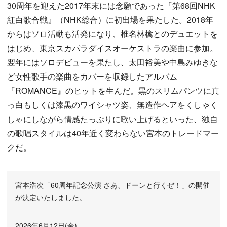
30周年を迎えた2017年末には念願であった『第68回NHK
紅白歌合戦』（NHK総合）に初出場を果たした。2018年
からはソロ活動も活発になり、椎名林檎とのデュエットを
はじめ、東京スカパラダイスオーケストラの楽曲に参加。
翌年にはソロデビューを果たし、太田裕美や中島みゆきな
ど女性歌手の楽曲をカバーを収録したアルバム
『ROMANCE』のヒットを生んだ。黒のスリムパンツに真
っ白もしくは漆黒のワイシャツ姿、無造作ヘアをくしゃく
しゃにしながら情感たっぷりに歌い上げるといった、独自
の歌唱スタイルは40年近く変わらない宮本のトレードマー
クだ。
宮本浩次「60周年記念公演 さあ、ドーンと行くぜ！」の開催
が決定いたしました。
2026年6月12日(金)