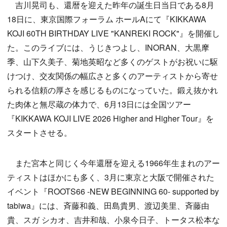
吉川晃司も、還暦を迎えた昨年の誕生日当日である8月
18日に、東京国際フォーラム ホールAにて『KIKKAWA
KOJI 60TH BIRTHDAY LIVE "KANREKI ROCK"』を開催し
た。このライブには、うじきつよし、INORAN、大黒摩
季、山下久美子、菊地英昭など多くのゲストがお祝いに駆
けつけ、交友関係の幅広さと多くのアーティストから寄せ
られる信頼の厚さを感じるものになっていた。鍛え抜かれ
た肉体と無尽蔵の体力で、6月13日には全国ツアー
『KIKKAWA KOJI LIVE 2026 Higher and Higher Tour』を
スタートさせる。
また宮本と同じく今年還暦を迎える1966年生まれのアー
ティストはほかにも多く、3月に東京と大阪で開催された
イベント『ROOTS66 -NEW BEGINNING 60- supported by
tabiwa』には、斉藤和義、田島貴男、渡辺美里、斉藤由
貴、スガ シカオ、吉井和哉、小泉今日子、トータス松本な