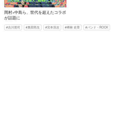
岡村×中島ら、世代を超えたコラボ
が話題に
吉川晃司
奥田民生
宮本浩次
榑林 史章
バンド・ROCK