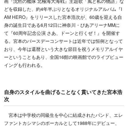
画『沈黙の艦隊 北極海大海戦』主題歌「風と私の物語」な
どを収録した、約4年半ぶりとなるオリジナルアルバム『I
AM HERO』をリリースした宮本浩次が、60歳を迎える自
身の誕生日である6月12日に神奈川・ぴあアリーナMMに
て『60周年記念公演 さあ、ドーンと行くぜ！』を開催す
る。宮本のバースデーコンサートは近年では恒例となって
おり、今年は還暦という大きな節目を祝うメモリアルイヤ
ーということもあり、全国16館の映画館でのライブビュー
イングも行われる。
自身のスタイルを曲げることなく貫いてきた宮本浩
次
宮本は中学校の同級生を中心に結成されたバンド、エレ
ファントカシマシのボーカルとして1988年にデビュー、