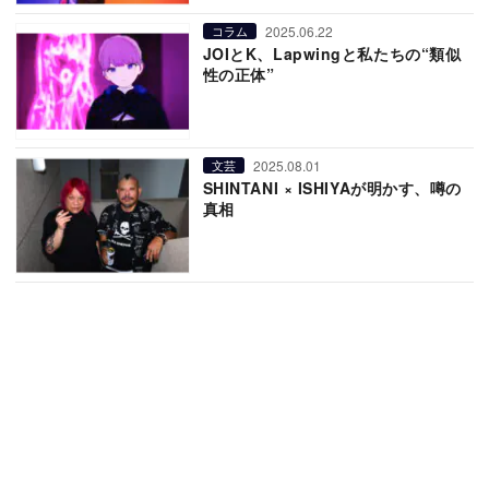
2025.06.22
コラム
JOIとK、Lapwingと私たちの“類似
性の正体”
2025.08.01
文芸
SHINTANI × ISHIYAが明かす、噂の
真相