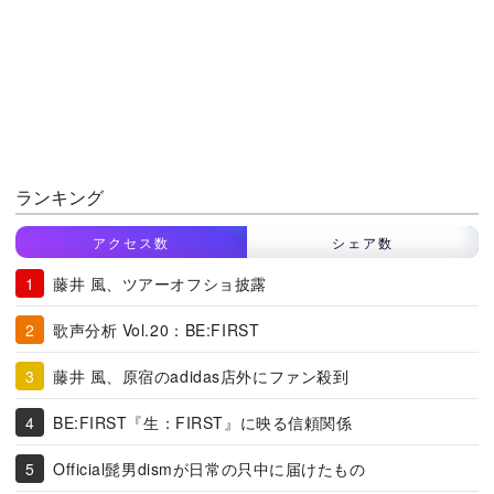
ランキング
アクセス数
シェア数
藤井 風、ツアーオフショ披露
歌声分析 Vol.20：BE:FIRST
藤井 風、原宿のadidas店外にファン殺到
BE:FIRST『生：FIRST』に映る信頼関係
Official髭男dismが日常の只中に届けたもの