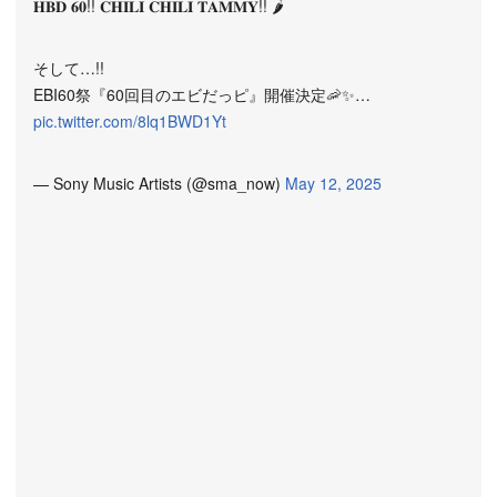
𝐇𝐁𝐃 𝟔𝟎!! 𝐂𝐇𝐈𝐋𝐈 𝐂𝐇𝐈𝐋𝐈 𝐓𝐀𝐌𝐌𝐘!! 🌶️
そして…!!
EBI60祭『60回目のエビだっピ』開催決定🦐✨…
pic.twitter.com/8lq1BWD1Yt
— Sony Music Artists (@sma_now)
May 12, 2025