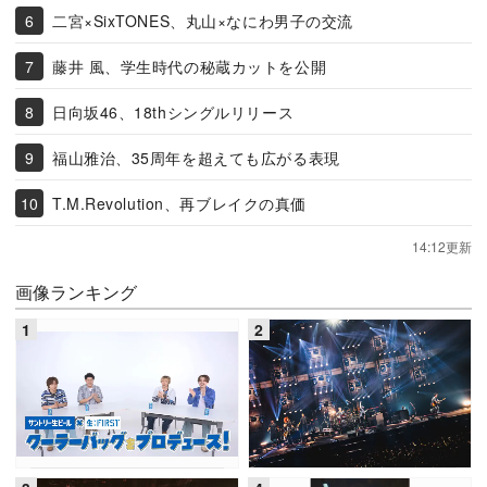
二宮×SixTONES、丸山×なにわ男子の交流
藤井 風、学生時代の秘蔵カットを公開
日向坂46、18thシングルリリース
福山雅治、35周年を超えても広がる表現
T.M.Revolution、再ブレイクの真価
14:12更新
画像ランキング