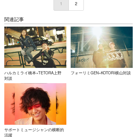
1
(current)
2
関連記事
ハルカミライ橋本×TETORA上野
フォーリミGEN×KOTORI横山対談
対談
サポートミュージシャンの横断的
活躍