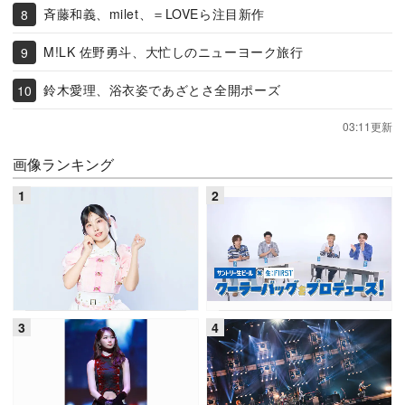
斉藤和義、milet、＝LOVEら注目新作
M!LK 佐野勇斗、大忙しのニューヨーク旅行
鈴木愛理、浴衣姿であざとさ全開ポーズ
03:11更新
画像ランキング