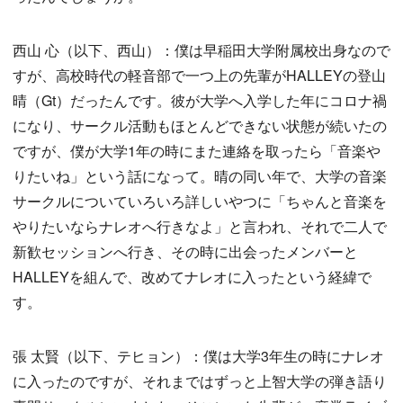
西山 心（以下、西山）：僕は早稲田大学附属校出身なので
すが、高校時代の軽音部で一つ上の先輩がHALLEYの登山
晴（Gt）だったんです。彼が大学へ入学した年にコロナ禍
になり、サークル活動もほとんどできない状態が続いたの
ですが、僕が大学1年の時にまた連絡を取ったら「音楽や
りたいね」という話になって。晴の同い年で、大学の音楽
サークルについていろいろ詳しいやつに「ちゃんと音楽を
やりたいならナレオへ行きなよ」と言われ、それで二人で
新歓セッションへ行き、その時に出会ったメンバーと
HALLEYを組んで、改めてナレオに入ったという経緯で
す。
張 太賢（以下、テヒョン）：僕は大学3年生の時にナレオ
に入ったのですが、それまではずっと上智大学の弾き語り