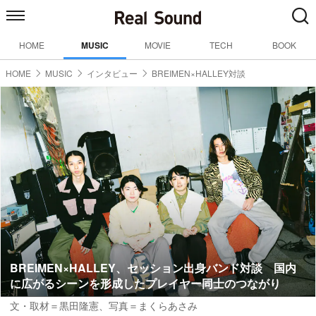
HOME
MUSIC
MOVIE
TECH
BOOK
HOME
MUSIC
インタビュー
BREIMEN×HALLEY対談
BREIMEN×HALLEY、セッション出身バンド対談 国内
に広がるシーンを形成したプレイヤー同士のつながり
文・取材＝黒田隆憲
、
写真＝まくらあさみ