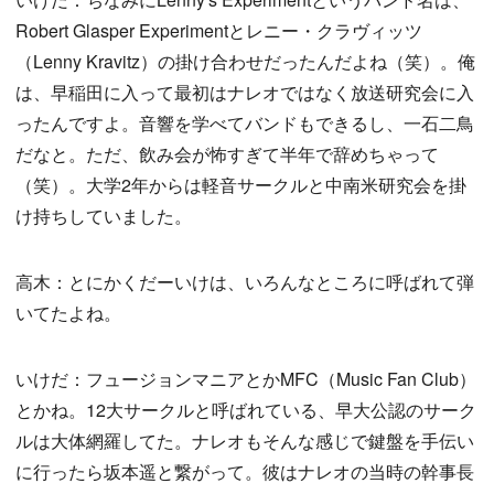
Robert Glasper Experimentとレニー・クラヴィッツ
（Lenny Kravitz）の掛け合わせだったんだよね（笑）。俺
は、早稲田に入って最初はナレオではなく放送研究会に入
ったんですよ。音響を学べてバンドもできるし、一石二鳥
だなと。ただ、飲み会が怖すぎて半年で辞めちゃって
（笑）。大学2年からは軽音サークルと中南米研究会を掛
け持ちしていました。
高木：とにかくだーいけは、いろんなところに呼ばれて弾
いてたよね。
いけだ：フュージョンマニアとかMFC（Music Fan Club）
とかね。12大サークルと呼ばれている、早大公認のサーク
ルは大体網羅してた。ナレオもそんな感じで鍵盤を手伝い
に行ったら坂本遥と繋がって。彼はナレオの当時の幹事長