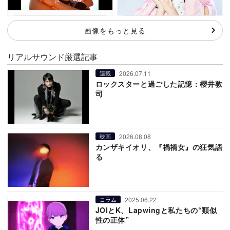
画像をもっと見る
リアルサウンド厳選記事
2026.07.11
連載
ロックスターと過ごした記憶：櫻井敦
司
2026.08.08
映画
カンザキイオリ、『禍禍女』の狂気語
る
2025.06.22
コラム
JOIとK、Lapwingと私たちの“類似
性の正体”