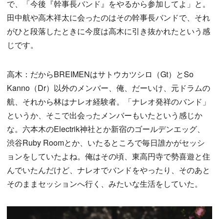
で、「今後『幹事長バンド』をやるから参加してよ」と。
田中航や高木祥太に会ったのはその幹事長バンドで、それ
がひと段落したときに今度は高木に引き抜かれたという感
じです。
高木：だからBREIMENはサトウカツシロ（Gt）とSo
Kanno（Dr）以外のメンバー、俺、だーいけ、元ドラムの
航、それから林はナレオ経験者。「ナレオ発祥のバンド」
というか、そこで出会ったメンバーもいたという感じか
な。六本木のElectrik神社とか新宿のゴールデンエッグ、
渋谷Ruby Roomとか、いたるところで毎日誰かがセッシ
ョンをしていたよね。俺はその頃、東高円寺で勢喜遊と住
んでいたんだけど、ナレオでバンドをやったり、そのあと
そのままセッションへ行く、みたいな生活をしていた。