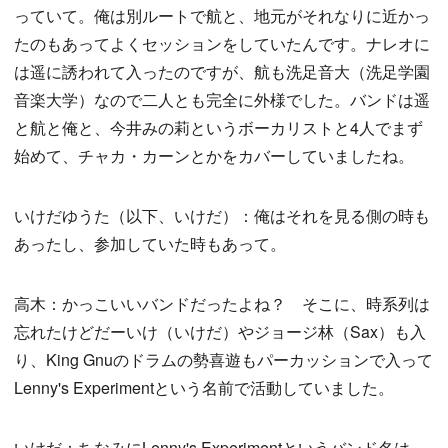
っていて。俺は別ルートで航と、地元がそれなりに近かっ
たのもあってよくセッションをしていたんです。ナレオに
は遥に誘われて入ったのですが、航も洗足音大（洗足学園
音楽大学）なので二人とも完全に外様でした。バンドは遥
と航と俺と、今井みの莉というボーカリストと4人でまず
始めて、チャカ・カーンとかをカバーしていましたね。
いけだゆうた（以下、いけだ）：俺はそれを見る側の時も
あったし、参加していた時もあって。
高木：かっこいいバンドだったよね？ そこに、時系列は
忘れたけどだーいけ（いけだ）やジョージ林（Sax）も入
り、King Gnuのドラムの勢喜遊もパーカッションで入って
Lenny's Experimentという名前で活動していました。
いけだ：ちなみにLenny's Experimentというバンド名は、