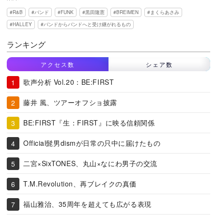
R&B
バンド
FUNK
黒田隆憲
BREIMEN
まくらあさみ
HALLEY
バンドからバンドへと受け継がれるもの
ランキング
アクセス数
シェア数
歌声分析 Vol.20：BE:FIRST
藤井 風、ツアーオフショ披露
BE:FIRST『生：FIRST』に映る信頼関係
Official髭男dismが日常の只中に届けたもの
二宮×SixTONES、丸山×なにわ男子の交流
T.M.Revolution、再ブレイクの真価
福山雅治、35周年を超えても広がる表現