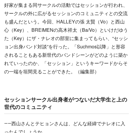
好家が集まる同サークルの活動ではセッションが行われ、
サークルの外に広がるセッションのコミュニティとの交流
も盛んだという。今回、HALLEYの張 太賢（Vo）と西山
心（Key）、BREIMENの高木祥太（Ba/Vo）といけだゆう
た（Key）にザ・ナレオの部室に集まってもらい、“セッシ
ョン出身バンド対談”を行った。「Suchmos以降」と形容
されることもある新世代のバンドシーンがどのように築か
れていったのか、「セッション」というキーワードからそ
の一端を垣間見ることができた。（編集部）
セッションサークル出身者がつないだ大学生と上の
世代のコミュニティ
――西山さんとテヒョンさんは、どんな経緯でナレオに入
ったんでしょうか。