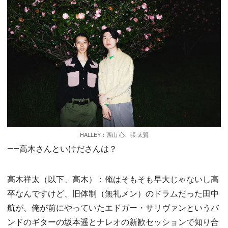
HALLEY：西山 心、張 太賢
――高木さんといけださんは？
高木祥太（以下、高木）：俺はそもそも早大じゃないし高
卒なんですけど、旧体制（無礼メン）のドラムだった田中
航が、俺が前にやっていたエドガー・サリヴァンというバ
ンドのギターの坂本遥とナレオの新歓セッションで知り合